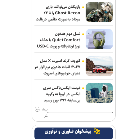
بازیکنان می‌توانند بازی
فرانسه: شمار کشته‌های حمله موشکی
Ghost Recon را تا ۲۲
مرداد به‌صورت دائمی دریافت
ارتش یمن به نیرو‌های وابسته به ائتلاف
کنند
سعودی به ۵۸ نفر رسید
نسل دوم هدفون
انفجار‌های پیاپی در پایگاه‌های نیرو‌های
QuietComfort با حذف
نویز ارتقایافته و پورت USB-C
وابسته به ائتلاف سعودی در مأرب و
عرضه شد
حضرموت
کوروت گرند اسپرت X مدل
ترامپ درخواست زلنسکی برای موشک‌های
۲۰۲۷؛ اثبات جادوی نرم‌افزار در
دنیای خودروهای اسپرت
پاتریوت را رد کرد: آمریکا به این تسلیحات
نیاز دارد
قیمت ایکس‌باکس سری
العامری خواستار تعویق واکنش گروه‌های
ایکس در اروپا به رکورد
بی‌سابقه ۷۹۹ یورو رسید
مقاومت عراق به حملات عربستان شد
بیش
بلومبرگ: واردات نفت خام آمریکا از
تر
عربستان برای نخستین‌بار در ۴۰ سال
گذشته به صفر رسید
پیشخوان فناوری و نوآوری