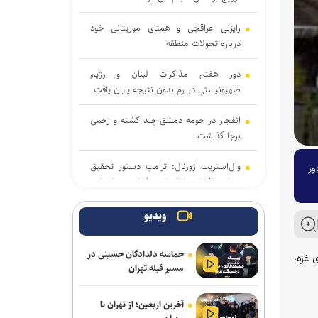
رایزنی عراقچی و همتای موریتانی خود
درباره تحولات منطقه
دور هفتم مذاکرات لبنان و رژیم
صهیونیستی در رم بدون نتیجه پایان یافت
انفجار در حومه دمشق چند کشته و زخمی
برجا گذاشت
وال‌استریت ژورنال: ترامپ دستور تحقیق
ور
درباره افشای اطلاعات ذخایر تسلیحاتی
آمریکا را صادر کرد
ویدیو
تحقیقات ارتش آمریکا درباره موج خودکشی
در فرماندهی سایبری؛ نگرانی از فشار‌های
حماسه دلدادگان حسینی در
 غزه،
ناشی از جنگ و مأموریت‌های فزاینده
مسیر قبله تهران
برکناری دو مقام ارشد موساد پس از ناکامی
آخرین اربعین؛ از تهران تا
طرح علیه ایران