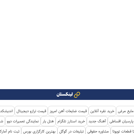
لینکستان
مایع مرغی
خرید نقره آنلاین
قیمت ضایعات آهن امروز
قیمت ترازو دیجیتال
اندیشکده
ارسیان اقساطی
آهنگ جدید
خرید استارز تلگرام
هتل یار
نمایندگی تعمیرات دوو
شی
ا قطعات تویوتا
مشاوره حقوقی
تبلیغات در گوگل
بهترین کارگزاری بورس
ثبت نام آمار