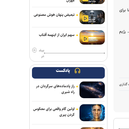
مهران
نشست خبری رئیس‌جمهور فردا برگزار
 برای
می‌شود
تبعیض پنهان هوش مصنوعی
برنی سندرز: ترامپ خطرناک‌ ترین رئیس‌
 رژیم
جمهور تاریخ آمریکا است
سهم ایران از اینهمه آفتاب
قشقاوی: آمریکا یک هفته پس از تفاهم
بیش
اسلام آباد آن را نقض کرد
تر
نظرسنجی رویترز: آمریکایی‌ها نگران
پیامد‌های جنگ با ایران و افزایش قیمت
پادکست
سوخت هستند
 گذاری
راز پادماده‌های سرگردان در
پاکستان: خواهان جنگ با افغانستان
راه شیری
نیستیم؛ طالبان باید حمایت از تروریسم را
متوقف کند
اولین گام واقعی برای معکوس
افزایش مهاجرت نخبگان از اراضی اشغالی؛
کردن پیری
زیان میلیاردی برای رژیم صهیونیستی