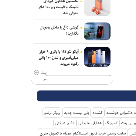
نخستین هدفون گیره‌ای
مقام یمنی: عربستان از قدرت نظامی صنعا
ناتینگ با قیمت زیر ۱۰۰ دلار
وحشت دارد
معرفی شد
سقوط آراء مرتبط با حزب نتانیاهو در آستانه
گوشی داغ را داخل یخچال
انتخابات کنست
نگذارید!
سناتور آمریکایی: جنگ غیرقانونی ترامپ
علیه ایران باید فوراً متوقف شود
آیکو نئو ۱۱S با باتری ۹ هزار
میلی‌آمپری و شارژ ۱۰۰ واتی
مخبر: قلمِ خبرنگارِ ایرانی از سلاح دشمن
رکورد می‌زند
کاراتر است
بیش
تر
ادعای حکومت جولانی درباره خنثی‌سازی
عملیات داعش در دمشق
یورش صهیونیست‌ها به چند منطقه در
کرانه باختری
 حکمرانی هوشمند
کشنده
پلی لیست جدید
بروکر ترندو
رازی رنت
کمپینگ
هدایای تبلیغاتی
غذای شرکتی
کتس
سایت رسمی خرید فالوور اینستاگرام همراه با تحویل سریع