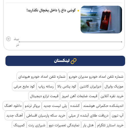
گوشی داغ را داخل یخچال نگذارید!
بیش
تر
لینکستان
شماره تلفن امداد خودرو مدیران خودرو
شماره تلفن امداد خودرو هیوندای
موزیک وایرال
دیزلیران کانتین
کود پتاس بالا
رسانه رپاپ
کود مایع مرغی
خرید نقره آنلاین
قیمت ضایعات آهن امروز
قیمت ترازو دیجیتال
اندیشکده حکمرانی هوشمند
کشنده
پلی لیست جدید
بروکر ترندو
دانلود اهنگ
آپ تیون
دریافت طلای آبشده از میلی
خرید سکه پارسیان اقساطی
آهنگ جدید
خرید استارز تلگرام
هتل یار
نمایندگی تعمیرات دوو
شیرازی رنت
کمپینگ