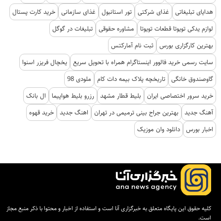
هدایای تبلیغاتی
غذای شرکتی
تور استانبول
غذای سازمانی
خرید کارت پستال
لوازم یدکی تویوتا قطعات تویوتا
مشاوره حقوقی
تبلیغات در گوگل
بهترین کارگزاری بورس
ثبت نام آمارکتس
سایت رسمی خرید فالوور اینستاگرام همراه با تحویل سریع
یخچال فریزر اسنوا
گاوصندوق خانگی
تاریخچه پلاک بیمه دات کام
ملودی 98
خرید سرور اختصاصی ایران
بلیط قطار مشهد
رزرو بلیط هواپیما
ال بانک
آهنگ جدید
بهترین جراح بینی ترمیمی در تهران
اهنگ جدید
خرید قهوه
اخبار بورس
دانلود وان موزیک
کلیه حقوق این پایگاه متعلق به خبرگزاری آنا است و استفاده از اخبار و محتوا با ذکر منبع مجاز
است.