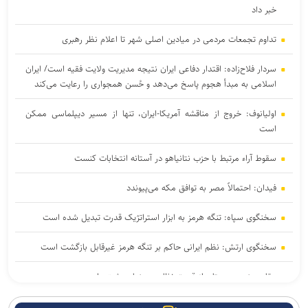
خبر داد
تداوم تجمعات مردمی در میادین اصلی شهر تا اعلام نظر رهبری
سردار فلاح‌زاده: اقتدار دفاعی ایران نتیجه مدیریت ولایت فقیه است/ ایران
اسلامی به مبدأ هجوم پاسخ می‌دهد و حُسن همجواری را رعایت می‌کند
اولیانوف: خروج از مناقشه آمریکا-ایران، تنها از مسیر دیپلماسی ممکن
است
سقوط آراء مرتبط با حزب نتانیاهو در آستانه انتخابات کنست
فیدان: احتمالاً مصر به توافق مکه می‌پیوندد
سخنگوی سپاه: تنگه هرمز به ابزار استراتژیک قدرت تبدیل شده است
سخنگوی ارتش: نظم ایرانی حاکم بر تنگه هرمز غیرقابل بازگشت است
مقام یمنی: عربستان از قدرت نظامی صنعا وحشت دارد
پزشکیان درخشش تیم ملی المپیاد هوش مصنوعی ایران در رقابت‌های