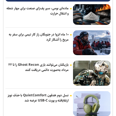
امیر الهامی: خبرنگاران در مقابله با روایت‌سازی دشمن نقش مهمی دارند
ماده‌ای بومی، سپر پف‌زای صنعت برای مهار شعله
و انتقال حرارت
لبنان: رژیم صهیونیستی باید از جنوب این کشور خارج شود
شهید نصیرزاده؛ فرمانده‌ای که آینده دفاع را می‌دید
۱۰ ماه انزوا در جنوبگان راز کار تیمی برای سفر به
مجاهدت اصحاب رسانه بخش مهمی از منظومه قدرت ملی است
مریخ را آشکار کرد
بازیکنان می‌توانند بازی Ghost Recon را تا ۲۲
مرداد به‌صورت دائمی دریافت کنند
نسل دوم هدفون QuietComfort با حذف نویز
ارتقایافته و پورت USB-C عرضه شد