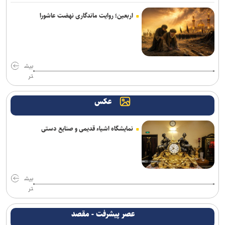
عراقچی: توافق با عمان نزدیک است/ تکذیب سهم ۱۱ درصدی ایران از خزر
اربعین؛ روایت ماندگاری نهضت عاشورا
پیام وزیر کشور به مناسبت روز خبرنگار
۱۱ سناتور دموکرات خواستار خروج آمریکا از جنگ با ایران شدند
بیش
مخبر: قلمِ خبرنگارِ ایرانی از سلاح دشمن کاراتر است
تر
سردار صنعتکاران: اقتدار در خلیج‌ فارس، ثمره ایمان و ایستادگی ملت
عکس
ایران است
شرکت اماراتی: یکی از کشتی‌های ما در تنگه هرمز هدف حمله موشکی
نمایشگاه اشیاء قدیمی و صنایع دستی
قرار گرفت
رویترز: موافقت آمریکا با فروش موشک‌های پاتریوت به کشورهای حاشیه
خلیج‌فارس
بیش
حشد شعبی تحرکات تروریست‌ها در مرز عراق و سوریه را رصد می‌کند
تر
اسلامی: پیشرفت علمی و فناوری ایران با شتاب مضاعف ادامه می‌یابد
عصر پیشرفت - مقصد