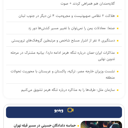
گلایه‌مندان هم همراهی کردند + صوت
هلاکت ۲ نظامی صهیونیست و مجروحیت ۴ تن دیگر در جنوب لبنان
صنعا: معادلات یمن را نمی‌توان با تغییر مسیر کشتی‌ها دور زد
دستگیری ۸ نفر از اشرار مسلح شاخص و مرتبطین گروهک‌های تروریستی
مذاکرات ایران-عمان درباره تنگه هرمز ادامه دارد/ بیانیه مشترک در مرحله
تدوین نهایی
نشست وزیران خارجه مصر، ترکیه، پاکستان و عربستان با محوریت تحولات
منطقه
سازمان ملل: طرف‌ها را به مذاکره درباره تنگه هرمز تشویق می‌کنیم
هدف قرار گرفتن اتاق‌ فرماندهی مزدوران عربستان در یمن
ویدیو
رایزنی عراقچی و همتای موریتانی خود درباره تحولات منطقه
حماسه دلدادگان حسینی در مسیر قبله تهران
قالیباف: واقعیت‌ها را بپذیرید