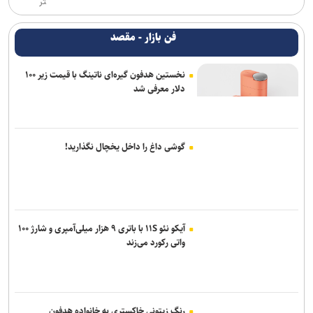
تر
فن بازار - مقصد
نخستین هدفون گیره‌ای ناتینگ با قیمت زیر ۱۰۰
دلار معرفی شد
گوشی داغ را داخل یخچال نگذارید!
آیکو نئو ۱۱S با باتری ۹ هزار میلی‌آمپری و شارژ ۱۰۰
واتی رکورد می‌زند
رنگ زیتونی خاکستری به خانواده هدفون