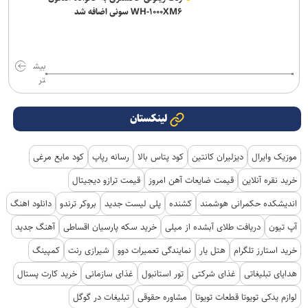
WH-۱۰۰۰XM۶ سونی اضافه شد
بیش
تر
لینکستان
موزیک وایرال
دیزلیران کانتین
کود پتاس بالا
رسانه رپاپ
کود مایع مرغی
خرید نقره آنلاین
قیمت ضایعات آهن امروز
قیمت ترازو دیجیتال
اندیشکده حکمرانی هوشمند
کشنده
پلی لیست جدید
بروکر ترندو
دانلود اهنگ
آپ تیون
دریافت طلای آبشده از میلی
خرید سکه پارسیان اقساطی
آهنگ جدید
خرید استارز تلگرام
هتل یار
نمایندگی تعمیرات دوو
شیرازی رنت
کمپینگ
هدایای تبلیغاتی
غذای شرکتی
تور استانبول
غذای سازمانی
خرید کارت پستال
لوازم یدکی تویوتا قطعات تویوتا
مشاوره حقوقی
تبلیغات در گوگل