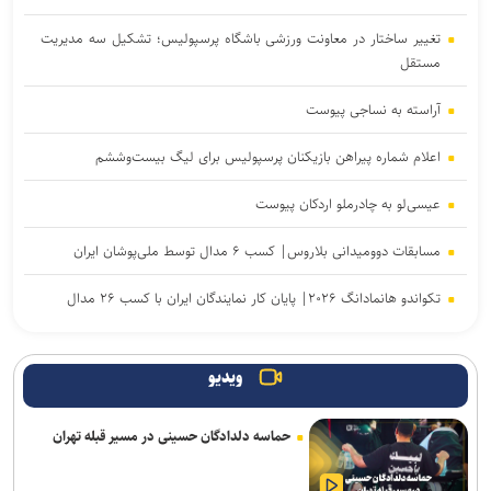
تغییر ساختار در معاونت ورزشی باشگاه پرسپولیس؛ تشکیل سه مدیریت
مستقل
آراسته به نساجی پیوست
اعلام شماره پیراهن بازیکنان پرسپولیس برای لیگ بیست‌وششم
عیسی‌لو به چادرملو اردکان پیوست
مسابقات دوومیدانی بلاروس| کسب ۶ مدال توسط ملی‌پوشان ایران
تکواندو هانمادانگ ۲۰۲۶| پایان کار نمایندگان ایران با کسب ۲۶ مدال
ربیعی سرمربی شاهین بندرعامری شد
ویدیو
رسمی؛ عالیشاه به گل‌گهر پیوست
حماسه دلدادگان حسینی در مسیر قبله تهران
اعلام اسامی نامزدهای تایید صلاحیت شده ریاست فدراسیون بدنسازی و
پرورش اندام/ حضور عضو هیات مدیره پرسپولیس