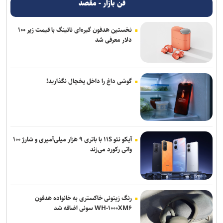
فن بازار - مقصد
نخستین هدفون گیره‌ای ناتینگ با قیمت زیر ۱۰۰
دلار معرفی شد
گوشی داغ را داخل یخچال نگذارید!
آیکو نئو ۱۱S با باتری ۹ هزار میلی‌آمپری و شارژ ۱۰۰
واتی رکورد می‌زند
رنگ زیتونی خاکستری به خانواده هدفون
WH-۱۰۰۰XM۶ سونی اضافه شد