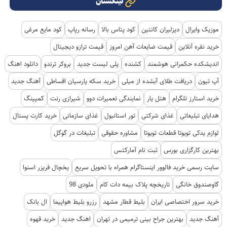
لینکستان
موزیک وایرال
دیزلیران کانتین
کود پتاس بالا
رسانه رپاپ
کود مایع مرغی
خرید نقره آنلاین
قیمت ضایعات آهن امروز
قیمت ترازو دیجیتال
اندیشکده حکمرانی هوشمند
کشنده
پلی لیست جدید
بروکر ترندو
دانلود اهنگ
آپ تیون
دریافت طلای آبشده از میلی
خرید سکه پارسیان اقساطی
آهنگ جدید
خرید استارز تلگرام
هتل یار
نمایندگی تعمیرات دوو
شیرازی رنت
کمپینگ
هدایای تبلیغاتی
غذای شرکتی
تور استانبول
غذای سازمانی
خرید کارت پستال
لوازم یدکی تویوتا قطعات تویوتا
مشاوره حقوقی
تبلیغات در گوگل
بهترین کارگزاری بورس
ثبت نام آمارکتس
سایت رسمی خرید فالوور اینستاگرام همراه با تحویل سریع
یخچال فریزر اسنوا
گاوصندوق خانگی
تاریخچه پلاک بیمه دات کام
ملودی 98
خرید سرور اختصاصی ایران
بلیط قطار مشهد
رزرو بلیط هواپیما
ال بانک
آهنگ جدید
بهترین جراح بینی ترمیمی در تهران
اهنگ جدید
خرید قهوه