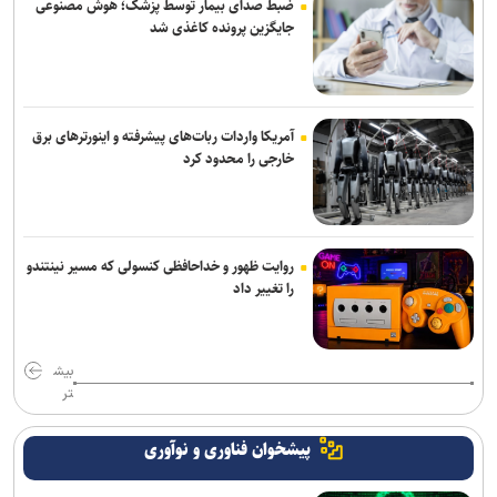
ضبط صدای بیمار توسط پزشک؛ هوش مصنوعی
جایگزین پرونده کاغذی شد
آمریکا واردات ربات‌های پیشرفته و اینورترهای برق
خارجی را محدود کرد
روایت ظهور و خداحافظی کنسولی که مسیر نینتندو
را تغییر داد
بیش
تر
پیشخوان فناوری و نوآوری