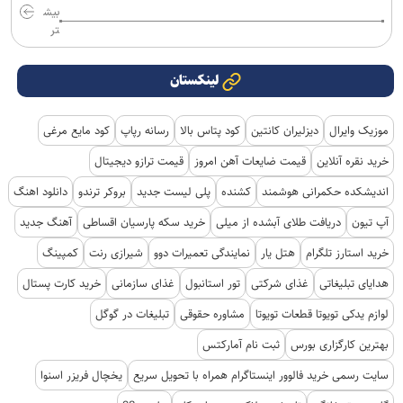
بیش
تر
لینکستان
موزیک وایرال
دیزلیران کانتین
کود پتاس بالا
رسانه رپاپ
کود مایع مرغی
خرید نقره آنلاین
قیمت ضایعات آهن امروز
قیمت ترازو دیجیتال
اندیشکده حکمرانی هوشمند
کشنده
پلی لیست جدید
بروکر ترندو
دانلود اهنگ
آپ تیون
دریافت طلای آبشده از میلی
خرید سکه پارسیان اقساطی
آهنگ جدید
خرید استارز تلگرام
هتل یار
نمایندگی تعمیرات دوو
شیرازی رنت
کمپینگ
هدایای تبلیغاتی
غذای شرکتی
تور استانبول
غذای سازمانی
خرید کارت پستال
لوازم یدکی تویوتا قطعات تویوتا
مشاوره حقوقی
تبلیغات در گوگل
بهترین کارگزاری بورس
ثبت نام آمارکتس
سایت رسمی خرید فالوور اینستاگرام همراه با تحویل سریع
یخچال فریزر اسنوا