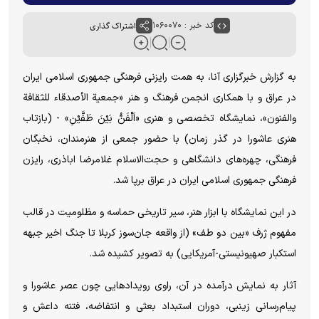
کد خبر : ۱۰۶۰۰۷۰
اشتراک گذاری
به گزارش خبرگزاری آنا،
به همت رایزنی فرهنگی جمهوری اسلامی ایران
در عراق و با همکاری انجمن فرهنگ و هنر «جمعیة الأصدقاء للثقافة
والفنون»، نمایشگاه تخصصی و هنری «اَلْفَنُّ بَیْنَ طَفَّیْنِ» - (بازتاب
هنری عاشورا در گذر زمان) با حضور جمعی از هنرمندان، نخبگان
فرهنگی، چهره‌های دانشگاهی و حجت‌الاسلام غلامرضا اباذری، رایزن
فرهنگی جمهوری اسلامی ایران در عراق برپا شد.
در این نمایشگاه با ابزار هنر، سیر تاریخی حماسه و مظلومیت در قالب
مفهوم ژرف «بین دو طف» (از واقعه جان‌سوز کربلا تا جنگ اخیر جبهه
استکبار صهیونیستی-آمریکایی) به تصویر کشیده شد.
آثار به نمایش درآمده در آن، راوی رویدادهایی چون عصر عاشورا و
پیام‌رسانی زینبی، دوران استبداد بعثی و انتفاضه، فتنه داعش و