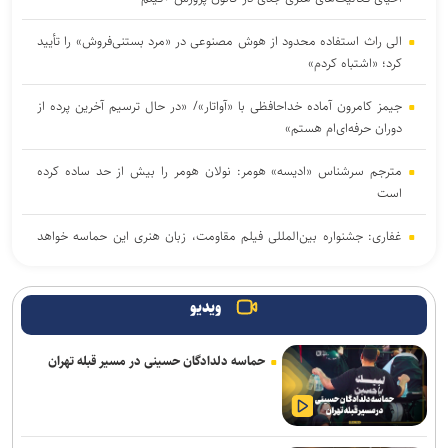
الی راث استفاده محدود از هوش مصنوعی در «مرد بستنی‌فروش» را تأیید
کرد؛ «اشتباه کردم»
جیمز کامرون آماده خداحافظی با «آواتار»/ «در حال ترسیم آخرین پرده از
دوران حرفه‌ای‌ام هستم»
مترجم سرشناس «ادیسه» هومر: نولان هومر را بیش از حد ساده کرده
است
غفاری: جشنواره بین‌المللی فیلم مقاومت، زبان هنری این حماسه خواهد
بود
درخشش «مرد آرام» در جشنواره ایماگو ایتالیا
ویدیو
برگزاری دوره «آشنایی با فیلمسازی» در انجمن سینمای جوانان ایران
حماسه دلدادگان حسینی در مسیر قبله تهران
«ادیسه» نولان فروش شعر در بریتانیا را به اوج رساند؛ رشد ۱۳ درصدی
بازار شعر