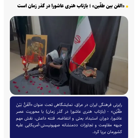
«الفن بین طفّین» ؛ بازتاب هنری عاشورا در گذر زمان است
رایزنی فرهنگی ایران در عراق، نمایشگاهی تحت عنوان «اَلْفَنُّ بَیْنَ
طَفَّیْنِ» - (بازتاب هنری عاشورا در گذر زمان) با محوریت عصر
عاشورا، دوران استبداد بعثی و انتفاضه، فتنه داعش، نقش مهم
جبهه مقاومت و تجاوزات ددمنشانه صهیونیستی-آمریکایی علیه
کشورمان برپا کرد.