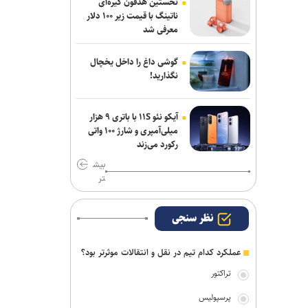
نخستین هدفون گیره‌ای
ناتینگ با قیمت زیر ۱۰۰ دلار
تور جهانی تنیس صربستان| یزدانی با عبور
معرفی شد
از روسیه به مراکش رسید
گوشی داغ را داخل یخچال
اولین اردوی مشترکی ملی‌پوشان نیراندازی
نگذارید!
با همتایان چینی
آیکو نئو ۱۱S با باتری ۹ هزار
میلی‌آمپری و شارژ ۱۰۰ واتی
رکورد می‌زند
بیش
تر
نظر سنجی
عملکرد کدام تیم در نقل و انتقالات موثرتر بود؟
تراکتور
پرسپولیس