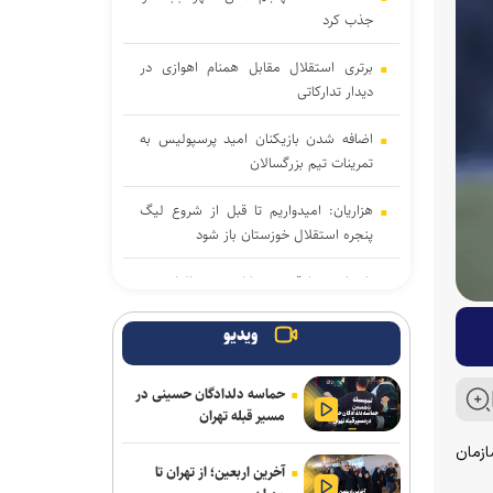
جذب کرد
برتری استقلال مقابل همنام اهوازی در
دیدار تدارکاتی
اضافه شدن بازیکنان امید پرسپولیس به
تمرینات تیم بزرگسالان
هزاریان: امیدواریم تا قبل از شروع لیگ
پنجره استقلال خوزستان باز شود
تاجدار و صادقی دستیاران جدید الهامی در
پیکان
ویدیو
علیرضا ملکی خیبری شد
حماسه دلدادگان حسینی در
دانایی دوباره خیبری شد
مسیر قبله تهران
تناقض در بودجه باشگاه سپاهان؛ رشد ۲۵
ازمان
آخرین اربعین؛ از تهران تا
درصدی یا کاهش چشم‌گیر بودجه فوتبال؟