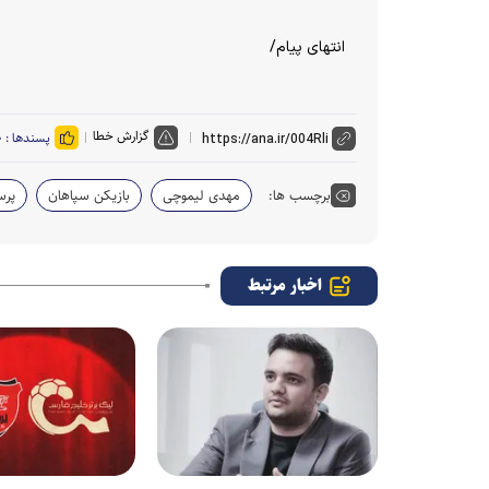
انتهای پیام/
گزارش خطا
پسندها :
۰
برچسب ها:
مهدی لیموچی
بازیکن سپاهان
پرس
اخبار مرتبط