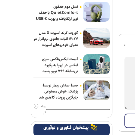
نسل دوم هدفون
پیاتزا به تهران رسید/ ۱۴ بازیکن دیگر
QuietComfort با حذف
اضافه شدند
نویز ارتقایافته و پورت USB-C
عرضه شد
خرید جدید خیبر سر از ذوب‌آهن درآورد
کوروت گرند اسپرت X مدل
۲۰۲۷؛ اثبات جادوی نرم‌افزار در
پایان شایعات در مورد جدایی؛ بیفوما در
دنیای خودروهای اسپرت
پرسپولیس ماندنی شد
قیمت ایکس‌باکس سری
پشت‌پرده بند فسخ قرارداد ۱۰۰ میلیونی
ایکس در اروپا به رکورد
استقلال و رضاییان
بی‌سابقه ۷۹۹ یورو رسید
موضع جدید نساجی درباره ایری و طاهری
ضبط صدای بیمار توسط
پزشک؛ هوش مصنوعی
سفر مربی جدید استقلال به ایران
جایگزین پرونده کاغذی شد
بیش
استعلام استقلال از فیفا در مورد جذب
تر
بازیکن آزاد و پنجره تیم بانوان
پیشخوان فناوری و نوآوری
واگذاری امتیاز شناورسازی قشم به سازمان