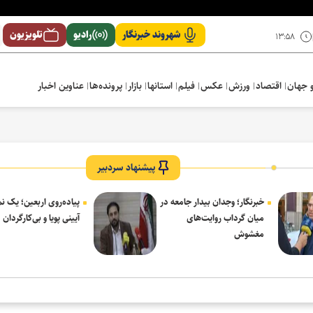
شهروند خبرنگار
رادیو
تلویزیون
۱۳:۵۸
 جهان
اقتصاد
ورزش
عکس
فیلم
استانها
بازار
پرونده‌ها
عناوین اخبار
پیشنهاد سردبیر
خبرنگار؛ وجدان بیدار جامعه در
پیاده‌روی اربعین؛ یک 
میان گرداب روایت‌های
آیینی پویا و بی‌کارگردان
مغشوش