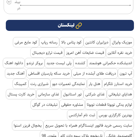
بیش
تر
لینکستان
موزیک وایرال
دیزلیران کانتین
کود پتاس بالا
رسانه رپاپ
کود مایع مرغی
خرید نقره آنلاین
قیمت ضایعات آهن امروز
قیمت ترازو دیجیتال
اندیشکده حکمرانی هوشمند
کشنده
پلی لیست جدید
بروکر ترندو
دانلود اهنگ
آپ تیون
دریافت طلای آبشده از میلی
خرید سکه پارسیان اقساطی
آهنگ جدید
خرید استارز تلگرام
هتل یار
نمایندگی تعمیرات دوو
شیرازی رنت
کمپینگ
هدایای تبلیغاتی
غذای شرکتی
تور استانبول
غذای سازمانی
خرید کارت پستال
لوازم یدکی تویوتا قطعات تویوتا
مشاوره حقوقی
تبلیغات در گوگل
بهترین کارگزاری بورس
ثبت نام آمارکتس
سایت رسمی خرید فالوور اینستاگرام همراه با تحویل سریع
یخچال فریزر اسنوا
گاوصندوق خانگی
تاریخچه پلاک بیمه دات کام
ملودی 98