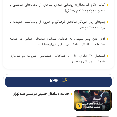
کتاب «گاهِ گم‌شدگان» رونمایی شد/روایت‌های از تجربه‌های شخصی و
متفاوت مواجهه با امام رضا (ع)
پیام‌های روز خبرنگار نهادهای فرهنگی و هنری؛ از پاسداشت حقیقت تا
روایت فرهنگ و هنر
ادای دین پیتر شومان به کودکان میناب/ بیانیه‌ای جهانی در صحنه
جشنواره بین‌المللی نمایش عروسکی «تهران-مبارک»
استقبال ۲۰ برابری زنان از فضاهای اختصاصی؛ ضرورت روزآمدسازی
خدمات برای زنان و دختران
ارسال حدود ۲ هزار اثر به جشنواره بین‌المللی فیلم فضای باز ایران
ویدیو
یازدهمین اجلاس وزرای فرهنگ بریکس آغاز شد
حماسه دلدادگان حسینی در مسیر قبله تهران
نامزدی بهترین فیلم و بازیگری «دوچرخه آبی» در ۲ جشنواره جهانی/
نمایش فیلم در ۳ جشنواره دیگر
دور دوم اجرای کمدی «سندباد و فیروز» در خانه نمایش مهرگان