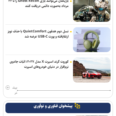
بازیکنان می‌توانند بازی Ghost Recon را تا ۲۲
مرداد به‌صورت دائمی دریافت کنند
دهمین فستیوال رقابتی پیانو «کلارا» شهریورماه برگزار می‌شود/ انتشار
پوستر فستیوال
حدیث جان‌بزرگی: خبرنگاری یک کارگاه تجربی برای مستندسازی بود
نسل دوم هدفون QuietComfort با حذف نویز
ارتقایافته و پورت USB-C عرضه شد
کوروت گرند اسپرت X مدل ۲۰۲۷؛ اثبات جادوی
نرم‌افزار در دنیای خودروهای اسپرت
بیش
تر
پیشخوان فناوری و نوآوری