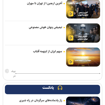
آخرین اربعین؛ از تهران تا مهران
روایت قربانیان خاموش جنگ به زبان ژاپنی منتشر شد
برگزاری «زندگی‌نامه داستانی» در موزه انقلاب اسلامی و دفاع مقدس
«خلیق» مردی بود که بلخ را زیست و سرود
تبعیض پنهان هوش مصنوعی
نمایش‌های کشور، ٢ شب به صحنه نمی‌روند
خبرنگار؛ روایتگر روز‌هایی که از سر گذراندیم و فردایی که پیش رو داریم
سهم ایران از اینهمه آفتاب
هیئت داوران پنجمین سوگواره ملی نمایش‌های آیینی و مذهبی «نی‌ناله»
معرفی شدند
خبرنگاران در خط مقدم جنگ روایت‌ها قرار دارند
بیش
تر
هدف‌گذاری پرداخت ۳۰ هزار وام اشتغال تا پایان سال/ تشکیل بانک
مشاغل ایثارگران در دستور کار است
پادکست
پایان فیلمبرداری «پدر سنگ»/ روایتی از زخم‌های کودکی
راز پادماده‌های سرگردان در راه شیری