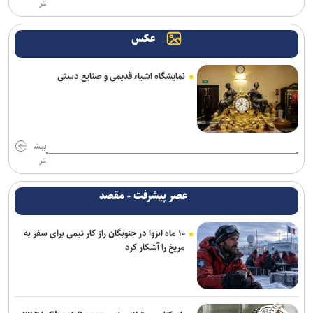
تر
«سوگواره نذر شعر»؛ تلاش برای پیوند شعر عاشورایی با انسان معاصر
عکس
از مأموریت استانی تا اجرای مدل تأمین مالی خرد زنان در خوزستان
نمایشگاه اشیاء قدیمی و صنایع دستی
«لاله‌خیز»؛ روایت انسان‌هایی که جنگ نتوانست ایستادگی‌شان را به زانو
درآورد
«دورهمی سرتوک؛ شبی برای قصه و قدردانی» در تالار هنر برگزار می‌شود
بیش
از صناعات خمس تا نقد صورت‌گرایی؛ وقتی منطق از «تشخیص» فاصله
تر
می‌گیرد
عصر پیشرفت - مقصد
انتصابات جدید در موزه ملی انقلاب اسلامی و دفاع مقدس
۱۰ ماه انزوا در جنوبگان راز کار تیمی برای سفر به
از تولیدات مشترک سینمایی تا حضور در نمایشگاه کتاب تهران
مریخ را آشکار کرد
احیای ۹۵ واحد تولیدی آسیب‌دیده از جنگ در استان تهران
پویش ملی «نامه‌ای از آسمان» همزمان با بارش شهابی برساوشی برگزار
می‌شود