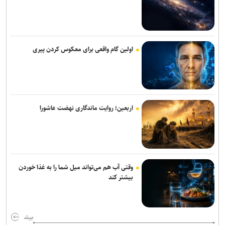
با رفتن اکبر عبدی یک برادر را از دست دادم/ بازیگری که همیشه برگ
برنده‌ای با خود داشت
فیلم مرموز ونیز به‌دلیل «ملاحظات امنیتی» از اعلام رسمی جا ماند
اولین گام واقعی برای معکوس کردن پیری
«مرد عنکبوتی: یک روز تازه» در آستانه فتح رکوردهای تازه؛ «اودیسه» از
یک میلیارد دلار گذشت
«زنده‌شور» و «استخر» همچنان می‌تازند/ مجموع فروش هفتگی دو فیلم،
۱۳ برابر ۶ فیلم دیگر! + جدول فروش
اربعین؛ روایت ماندگاری نهضت عاشورا
خانه نمایش امید به دنبال پر کردن خلأ تئاتر نوجوان؛ اجرای ۵۰۰ نوبت
نمایش در ۱۵ استان
«واراناسی» راجامولی؛ دومین فیلم تمام‌آی‌مکس تاریخ با بودجه ۱۵۰
میلیون دلاری
وقتی آب هم می‌تواند میل شما را به غذا خوردن
بیشتر کند
کتاب «برنامه راهبردی حکمرانی‌محور» بنیاد شهید رونمایی شد/ برنامه
پنج‌ساله بنیاد شهید و امور ایثارگران برای حرکت تا افق ۱۴۱۰
بیش
اجرای «خسوف»؛ روایت موسیقایی عاشورا در تالار وحدت