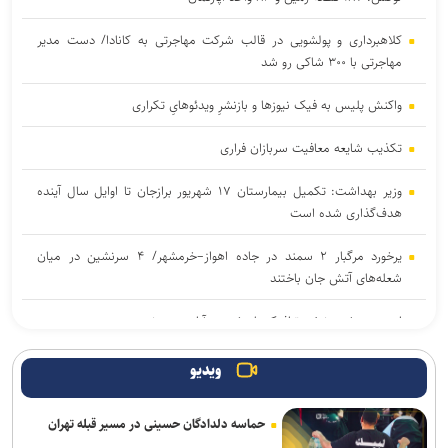
کلاهبرداری و پولشویی در قالب شرکت مهاجرتی به کانادا/ دست مدیر
مهاجرتی با ۳۰۰ شاکی رو شد
واکنش پلیس به فیک نیوزها و بازنشرِ ویدئوهایِ تکراری
تکذیب شایعه معافیت سربازان فراری
وزیر بهداشت: تکمیل بیمارستان ۱۷ شهریور برازجان تا اوایل سال آینده
هدف‌گذاری شده است
یرخورد مرگبار ۲ سمند در جاده اهواز–خرمشهر/ ۴ سرنشین در میان
شعله‌های آتش جان باختند
امروز پنجشنبه نبض ترافیک پایتخت به آرامی می‌زند
موکب «سلام یا مهدی (عج)» در سامرا طی ۲۳ روز به حدود ۱۰۰ هزار زائر
ویدیو
از کشورهای مختلف خدمت‌رسانی کرد
حماسه دلدادگان حسینی در مسیر قبله تهران
آثار مخرب مصرف الکل و سیگار در بروز بیماری‌ها