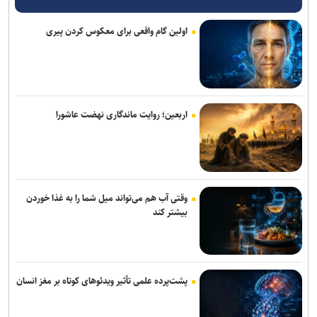
سایر محورها روان است
اولین گام واقعی برای معکوس کردن پیری
زایمان اورژانسی و نجات جان یک کودک
«رسانه»، سنگر نخست آگاهی‌بخشی در پیشگیری از اعتیاد است
۷کشته و مصدوم در تصادف مرگبار پژو پارس و ساینا در اصفهان
اربعین؛ روایت ماندگاری نهضت عاشورا
روایت کولیوند از خدمات هلال احمر در اربعین حسینی
پرداخت مطالبات بازنشستگان در اولویت تأمین اجتماعی است
جزئیات ثبت ادعا، تهیه نقشه UTM و ارائه مادر سند اعلام شد
وقتی آب هم می‌تواند میل شما را به غذا خوردن
بیشتر کند
تردد روان در تمامی محورهای شمالی و مسیرهای مرزهای اربعین
کشف بقایای انسانی در ارتفاعات شمیرانات
پشت‌پرده علمی تأثیر ویدئو‌های کوتاه بر مغز انسان