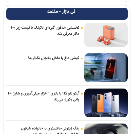
فن بازار - مقصد
نخستین هدفون گیره‌ای ناتینگ با قیمت زیر ۱۰۰
دلار معرفی شد
گوشی داغ را داخل یخچال نگذارید!
آیکو نئو ۱۱S با باتری ۹ هزار میلی‌آمپری و شارژ ۱۰۰
واتی رکورد می‌زند
رنگ زیتونی خاکستری به خانواده هدفون