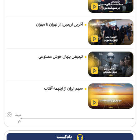
سامانه تخصصی قوانین تأمین اجتماعی راه‌اندازی شد
تصادف زنجیره‌ای ۱۲ خودرو با ۱۹ مصدوم در محور یاسوج–اصفهان/ علت
آخرین اربعین؛ از تهران تا مهران
حادثه در دست بررسی است
افزایش احتمال انتقال بیماری‌های مشترک بین انسان و حیوان با قاچاق
دام/ کنترل تب دنگی از مالاریا دشوارتر است
تبعیض پنهان هوش مصنوعی
پایش شبانه روزی تهویه قطار‌ها و ایستگاه‌های مترو/ پیش‌بینی هوشمند
تهویه در قطار‌های جدید
رشد ۴۲ درصدی سازش در شورای حل اختلاف استان تهران
سهم ایران از اینهمه آفتاب
۳ سانحه مرگبار طی یک هفته در بزرگراه‌های تهران؛ هشدار دوباره به
رانندگان و عابران
بیش
انسداد مسیر جنوب به شمال چالوس و آزادراه تهران–شمال از ساعت ۱۴
تر
امروز
ترافیک سنگین در جاده چالوس/ جاده‌های شمالی بدون مداخلات جوی و
پادکست