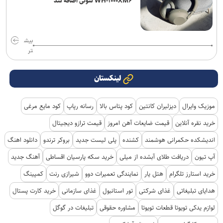
WH-۱۰۰۰XM۶ سونی اضافه شد
بیش
تر
لینکستان
موزیک وایرال
دیزلیران کانتین
کود پتاس بالا
رسانه رپاپ
کود مایع مرغی
خرید نقره آنلاین
قیمت ضایعات آهن امروز
قیمت ترازو دیجیتال
اندیشکده حکمرانی هوشمند
کشنده
پلی لیست جدید
بروکر ترندو
دانلود اهنگ
آپ تیون
دریافت طلای آبشده از میلی
خرید سکه پارسیان اقساطی
آهنگ جدید
خرید استارز تلگرام
هتل یار
نمایندگی تعمیرات دوو
شیرازی رنت
کمپینگ
هدایای تبلیغاتی
غذای شرکتی
تور استانبول
غذای سازمانی
خرید کارت پستال
لوازم یدکی تویوتا قطعات تویوتا
مشاوره حقوقی
تبلیغات در گوگل