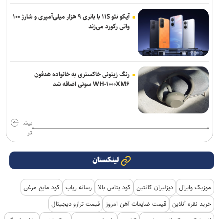
آیکو نئو ۱۱S با باتری ۹ هزار میلی‌آمپری و شارژ ۱۰۰
واتی رکورد می‌زند
رنگ زیتونی خاکستری به خانواده هدفون
WH-۱۰۰۰XM۶ سونی اضافه شد
بیش
تر
لینکستان
موزیک وایرال
دیزلیران کانتین
کود پتاس بالا
رسانه رپاپ
کود مایع مرغی
خرید نقره آنلاین
قیمت ضایعات آهن امروز
قیمت ترازو دیجیتال