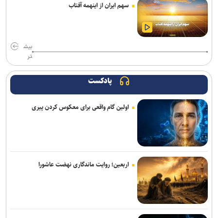
سهم ایران از اینهمه آفتاب
ادعای نماینده مجلس درباره «نحوه ردزنی محل استقرار شهید لاریجانی»
صحت ندارد
دستگیری باند کپی کارت‌های بانکی؛ ۵۴ شهروند قربانی شدند
بیش
تر
عدم کنترل ادرار پس از چهارسالگی را جدی بگیرید/ نگه داشتن ادرار در
کودکی، زمینه‌ساز بی‌اختیاری در بزرگسالی
پادکست
تمدید خدمات‌رسانی قرارگاه زرباطیه تا ۱۶ مرداد
اولین گام واقعی برای معکوس کردن پیری
ارائه بیش از ۱.۷ میلیون خدمت به زائران اربعین/ اجرای پزشکی خانواده تا
شهریور در ۶۴ شهر منتخب
اعزام ۱۳۰ هزار زائر اربعین از پایانه‌های مسافربری شهر تهران
اربعین؛ روایت ماندگاری نهضت عاشورا
رشد ۴۲ درصدی سازش در شورای حل اختلاف استان تهران
آثار مخرب مصرف الکل و سیگار در بروز بیماری‌ها
ترافیک سنگین در جاده چالوس/ جاده‌های شمالی بدون مداخلات جوی و