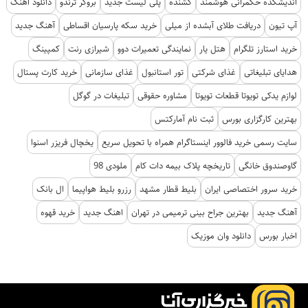
اندیشکده حکمرانی هوشمند
کشنده
پلی لیست جدید
بروکر ترندو
دانلود اهنگ
آپ تیون
دریافت طلای آبشده از میلی
خرید سکه پارسیان اقساطی
آهنگ جدید
خرید استارز تلگرام
هتل یار
نمایندگی تعمیرات دوو
شیرازی رنت
کمپینگ
هدایای تبلیغاتی
غذای شرکتی
تور استانبول
غذای سازمانی
خرید کارت پستال
لوازم یدکی تویوتا قطعات تویوتا
مشاوره حقوقی
تبلیغات در گوگل
بهترین کارگزاری بورس
ثبت نام آمارکتس
سایت رسمی خرید فالوور اینستاگرام همراه با تحویل سریع
یخچال فریزر اسنوا
گاوصندوق خانگی
تاریخچه پلاک بیمه دات کام
ملودی 98
خرید سرور اختصاصی ایران
بلیط قطار مشهد
رزرو بلیط هواپیما
ال بانک
آهنگ جدید
بهترین جراح بینی ترمیمی در تهران
اهنگ جدید
خرید قهوه
اخبار بورس
دانلود وان موزیک