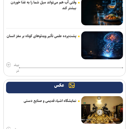
وقتی آب هم می‌تواند میل شما را به غذا خوردن
سایر محورها روان است
بیشتر کند
واکنش پلیس به فیک نیوزها و بازنشرِ ویدئوهایِ تکراری
اتوبوس‌های رایگان شرکت واحد برای بازگشت زائران اربعین
پشت‌پرده علمی تأثیر ویدئو‌های کوتاه بر مغز انسان
پایان طرح ترافیکی اربعین پلیس با ثبت ۶۷ میلیون تردد/جان باختن ۲۴
زائر در تصادفات اربعینی
کلاهبرداری و پولشویی در قالب شرکت مهاجرتی به کانادا/ دست مدیر
بیش
مهاجرتی با ۳۰۰ شاکی رو شد
تر
پایش شبانه روزی تهویه قطار‌ها و ایستگاه‌های مترو/ پیش‌بینی هوشمند
عکس
تهویه در قطار‌های جدید
تصادف زنجیره‌ای ۱۲ خودرو با ۱۹ مصدوم در محور یاسوج–اصفهان/ علت
نمایشگاه اشیاء قدیمی و صنایع دستی
حادثه در دست بررسی است
دادگاه پرونده کثیرالشاکی شرکت تات موتور تاک با ۲۹۷۹ نفر شاکی برگزار
شد