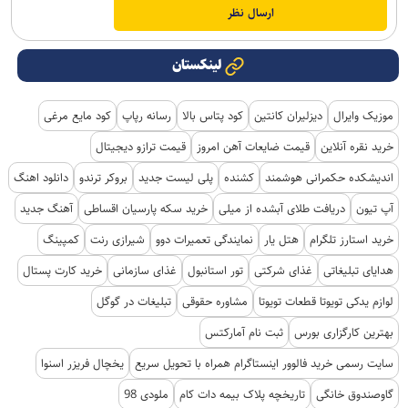
لینکستان
موزیک وایرال
دیزلیران کانتین
کود پتاس بالا
رسانه رپاپ
کود مایع مرغی
خرید نقره آنلاین
قیمت ضایعات آهن امروز
قیمت ترازو دیجیتال
اندیشکده حکمرانی هوشمند
کشنده
پلی لیست جدید
بروکر ترندو
دانلود اهنگ
آپ تیون
دریافت طلای آبشده از میلی
خرید سکه پارسیان اقساطی
آهنگ جدید
خرید استارز تلگرام
هتل یار
نمایندگی تعمیرات دوو
شیرازی رنت
کمپینگ
هدایای تبلیغاتی
غذای شرکتی
تور استانبول
غذای سازمانی
خرید کارت پستال
لوازم یدکی تویوتا قطعات تویوتا
مشاوره حقوقی
تبلیغات در گوگل
بهترین کارگزاری بورس
ثبت نام آمارکتس
سایت رسمی خرید فالوور اینستاگرام همراه با تحویل سریع
یخچال فریزر اسنوا
گاوصندوق خانگی
تاریخچه پلاک بیمه دات کام
ملودی 98