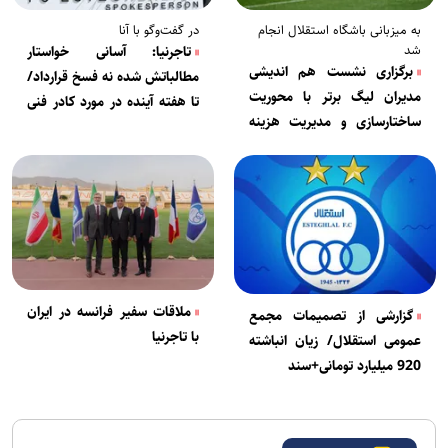
به میزبانی باشگاه استقلال انجام
در گفت‌وگو با آنا
شد
تاجرنیا: آسانی خواستار
برگزاری نشست هم اندیشی
مطالباتش شده نه فسخ قرارداد/
مدیران لیگ برتر با محوریت
تا هفته آینده در مورد کادر فنی
ساختارسازی و مدیریت هزینه
استقلال تصمیم‌گیری می‌شود
ها
ملاقات سفیر فرانسه در ایران
گزارشی از تصمیمات مجمع
با تاجرنیا
عمومی استقلال/ زیان انباشته
920 میلیارد تومانی+سند