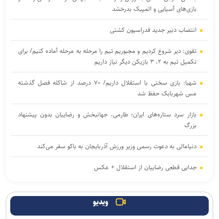
بازی‌های آسیایی و المپیک بدرخشد
انتصاب دبیر جدید فدراسیون کشتی
تقوی: دیر شروع کردیم و مجبوریم تیم را مرحله به مرحله آماده کنیم/ برای
تکمیل تیم به ۲، ۳ بازیکن دیگر نیاز داریم
شهبا: بازی سختی با استقلال داریم/ ۷۰ درصد از شاکله فصل گذشته
مس شهربابک حفظ شد
بازار سرد ستاره‌های ایران؛ طارمی، جهانبخش و رضاییان بدون پیشنهاد
بزرگ
دنیامالی به دعوت رسمی وزیر ورزش آذربایجان به باکو سفر می‌کند
جدایی قطعی رضاییان از استقلال + عکس
آراسته و کومار به نساجی پیوستند
ویدیو
ابهامات یک بیانیه؛ از پاسخ مبهم فیفا در مورد اندونگ تا استعلامِ آسانی