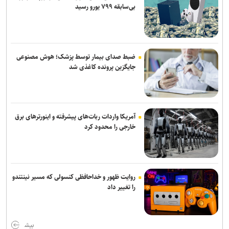
بی‌سابقه ۷۹۹ یورو رسید
دروازه‌بان‌های سابق پرسپولیس و تراکتور به شمس آذر پیوستند
صنعت نفت مهاجم مس شهر بابک را جذب کرد
ضبط صدای بیمار توسط پزشک؛ هوش مصنوعی
تهیدست به صنعت نفت پیوست
جایگزین پرونده کاغذی شد
آمریکا واردات ربات‌های پیشرفته و اینورترهای برق
خارجی را محدود کرد
روایت ظهور و خداحافظی کنسولی که مسیر نینتندو
را تغییر داد
بیش