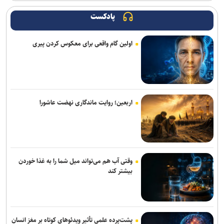
آراسته به نساجی پیوست
پادکست
اعلام شماره پیراهن بازیکنان پرسپولیس برای لیگ بیست‌وششم
اولین گام واقعی برای معکوس کردن پیری
مسابقات دوومیدانی بلاروس| کسب ۶ مدال توسط ملی‌پوشان ایران
عیسی‌لو به چادرملو اردکان پیوست
تکواندو هانمادانگ ۲۰۲۶| پایان کار نمایندگان ایران با کسب ۲۶ مدال
اربعین؛ روایت ماندگاری نهضت عاشورا
رسمی؛ عالیشاه به گل‌گهر پیوست
ربیعی سرمربی شاهین بندرعامری شد
اعلام اسامی نامزدهای تایید صلاحیت شده ریاست فدراسیون بدنسازی و
وقتی آب هم می‌تواند میل شما را به غذا خوردن
پرورش اندام/ حضور عضو هیات مدیره پرسپولیس
بیشتر کند
کلباسی به چادرملو پیوست
عالیشاه در یک قدمی گل‌گهر
پشت‌پرده علمی تأثیر ویدئو‌های کوتاه بر مغز انسان