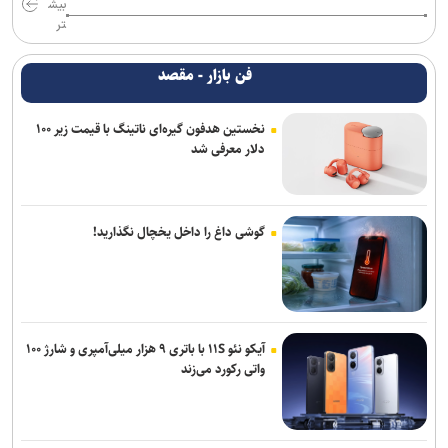
بیش
تر
فن بازار - مقصد
نخستین هدفون گیره‌ای ناتینگ با قیمت زیر ۱۰۰
دلار معرفی شد
گوشی داغ را داخل یخچال نگذارید!
آیکو نئو ۱۱S با باتری ۹ هزار میلی‌آمپری و شارژ ۱۰۰
واتی رکورد می‌زند