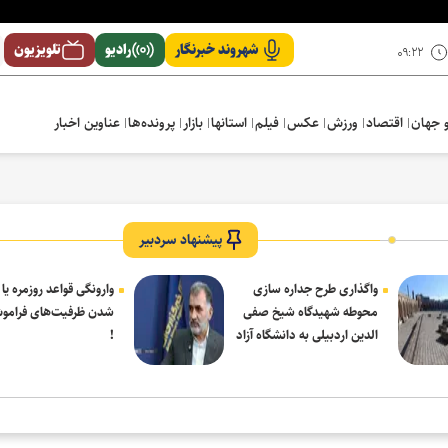
شهروند خبرنگار
رادیو
تلویزیون
۰۹:۲۲
 جهان
اقتصاد
ورزش
عکس
فیلم
استانها
بازار
پرونده‌ها
عناوین اخبار
پیشنهاد سردبیر
واگذاری طرح جداره سازی
وارونگی قواعد روزمره یا
محوطه شهیدگاه شیخ صفی
شدن ظرفیت‌های فرامو
الدین اردبیلی به دانشگاه آزاد
!
مشکین شهر