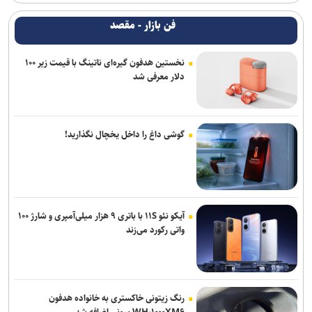
فن بازار - مقصد
نخستین هدفون گیره‌ای ناتینگ با قیمت زیر ۱۰۰
دلار معرفی شد
گوشی داغ را داخل یخچال نگذارید!
آیکو نئو ۱۱S با باتری ۹ هزار میلی‌آمپری و شارژ ۱۰۰
واتی رکورد می‌زند
رنگ زیتونی خاکستری به خانواده هدفون
WH-۱۰۰۰XM۶ سونی اضافه شد