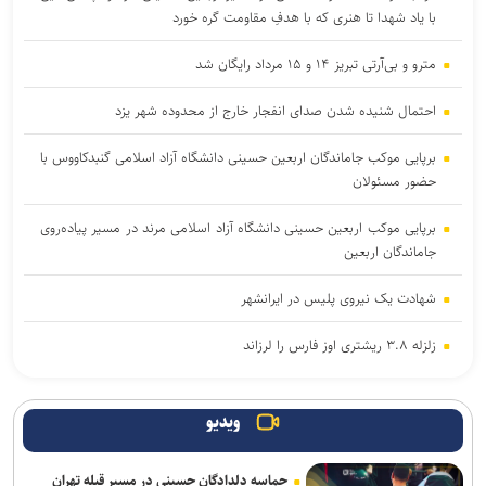
با یاد شهدا تا هنری که با هدفِ مقاومت گره خورد
مترو و بی‌آرتی تبریز ۱۴ و ۱۵ مرداد رایگان شد
احتمال شنیده شدن صدای انفجار خارج از محدوده شهر یزد
برپایی موکب جاماندگان اربعین حسینی دانشگاه آزاد اسلامی گنبدکاووس با
حضور مسئولان
برپایی موکب اربعین حسینی دانشگاه آزاد اسلامی مرند در مسیر پیاده‌روی
جاماندگان اربعین
شهادت یک نیروی پلیس در ایرانشهر
زلزله ۳.۸ ریشتری اوز فارس را لرزاند
عملیات کنترل‌شده انهدام مهمات در قزوین
ویدیو
ادارات و بانک‌های کدام استان‌ها فردا (چهارشنبه) تعطیل شدند
حماسه دلدادگان حسینی در مسیر قبله تهران
کشف ۷۰۰ کیلو مواد مخدر در استان خراسان‌رضوی