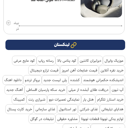
بیش
تر
لینکستان
موزیک وایرال
دیزلیران کانتین
کود پتاس بالا
رسانه رپاپ
کود مایع مرغی
خرید نقره آنلاین
قیمت ضایعات آهن امروز
قیمت ترازو دیجیتال
اندیشکده حکمرانی هوشمند
کشنده
پلی لیست جدید
بروکر ترندو
دانلود اهنگ
آپ تیون
دریافت طلای آبشده از میلی
خرید سکه پارسیان اقساطی
آهنگ جدید
خرید استارز تلگرام
هتل یار
نمایندگی تعمیرات دوو
شیرازی رنت
کمپینگ
هدایای تبلیغاتی
غذای شرکتی
تور استانبول
غذای سازمانی
خرید کارت پستال
لوازم یدکی تویوتا قطعات تویوتا
مشاوره حقوقی
تبلیغات در گوگل