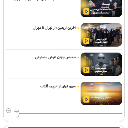
ادارات استان کردستان فردا (۱۴ مرداد) تعطیل شد
جهان نظاره‌گر پویایی و جاودانگی نهضت حسینی(ع) است
آخرین اربعین؛ از تهران تا مهران
انهدام مهمات عمل نکرده دشمن در پاکدشت
قاضی قلابی در مازندران به دام قانون افتاد
تبعیض پنهان هوش مصنوعی
دور جدید اردوی تیم ملی کانوپولو جوانان در مراغه برگزار می‌شود
کشف ۴۷ کیلوگرم شیشه و هروئین در عملیات مشترک پلیس استان
مرکزی و خوزستان
سهم ایران از اینهمه آفتاب
بیش
تر