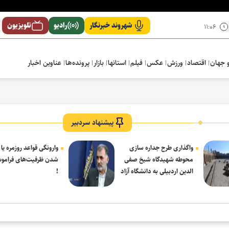
شهروند خبرنگار
رادیو
تلویزیون
۱۱:۰۶
 جهان
اقتصاد
ورزش
عکس
فیلم
استانها
بازار
پرونده‌ها
عناوین اخبار
پیشنهاد سردبیر
واگذاری طرح جداره سازی
وارونگی قواعد روزمره یا
محوطه شهیدگاه شیخ صفی
شدن ظرفیت‌های فرامو
الدین اردبیلی به دانشگاه آزاد
!
مشکین شهر