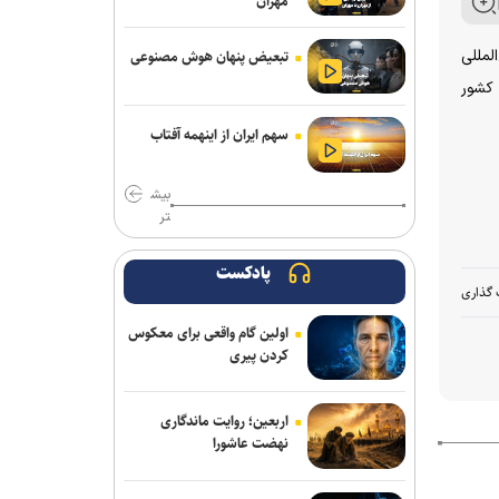
مهران
فلاح به صنعت نفت پیوست
یق فرودگاه بین‌المللی
تبعیض پنهان هوش مصنوعی
مدیرعامل پرسپولیس سفیر افتخاری
 اعزام به پنجره دوم و سوم مسابقات انتخابی جام جهانی ۲۰۲۷، وارد کشور
چوگان شد
سهم ایران از اینهمه آفتاب
مدال طلای زارعی در بلاروس/ دومین
رکوردشکنی دونده ایران در آستانه بازی‌های
بیش
آسیایی
تر
باختر: انتقال قرضی بازیکن بدون ثبت
قرارداد تخلف است/ استقلال با مجازاتی
پادکست
 گذاری
مواجه نخواهد شد
اولین گام واقعی برای معکوس
ماجرای پیشنهاد سهراب بختیاری زاده به
کردن پیری
سردار آزمون چیست؟/ وعده پوچی که به
سرمربی استقلال داده شد
اربعین؛ روایت ماندگاری
مس رفسنجان منتظر رأی CAS/ آغاز
نهضت عاشورا
تمرینات نارنجی پوشان از هفته آینده