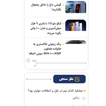
گوشی داغ را داخل یخچال
خرید جدید خیبر سر از ذوب‌آهن درآورد
نگذارید!
پشت‌پرده بند فسخ قرارداد ۱۰۰ میلیونی
استقلال و رضاییان
آیکو نئو ۱۱S با باتری ۹ هزار
میلی‌آمپری و شارژ ۱۰۰ واتی
رکورد می‌زند
موضع جدید نساجی درباره ایری و طاهری
رنگ زیتونی خاکستری به
خانواده هدفون
WH-۱۰۰۰XM۶ سونی اضافه
شد
بیش
تر
نظر سنجی
عملکرد کدام تیم در نقل و انتقالات موثرتر بود؟
تراکتور