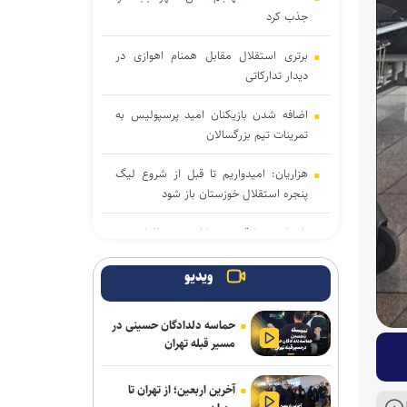
جذب کرد
برتری استقلال مقابل همنام اهوازی در
دیدار تدارکاتی
اضافه شدن بازیکنان امید پرسپولیس به
تمرینات تیم بزرگسالان
هزاریان: امیدواریم تا قبل از شروع لیگ
پنجره استقلال خوزستان باز شود
تاجدار و صادقی دستیاران جدید الهامی در
پیکان
ویدیو
علیرضا ملکی خیبری شد
حماسه دلدادگان حسینی در
دانایی دوباره خیبری شد
مسیر قبله تهران
تناقض در بودجه باشگاه سپاهان؛ رشد ۲۵
آخرین اربعین؛ از تهران تا
درصدی یا کاهش چشم‌گیر بودجه فوتبال؟