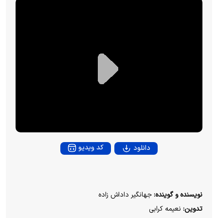
P
l
a
y
کد ویدیو
دانلود
V
i
نویسنده و گوینده:
جهانگیر داداش زاده
تدوین:
نعیمه کرابی
d