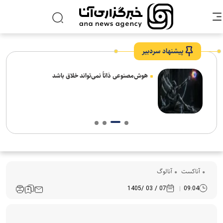
پیشنهاد سردبیر
های
هوش‌مصنوعی ذاتاً نمی‌تواند خلاق باشد
آناکست
آنالوگ
07 / 03 /1405
09:04