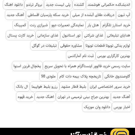
اندیشکده حکمرانی هوشمند
کشنده
پلی لیست جدید
بروکر ترندو
دانلود اهنگ
آپ تیون
دریافت طلای آبشده از میلی
خرید سکه پارسیان اقساطی
آهنگ جدید
خرید استارز تلگرام
هتل یار
نمایندگی تعمیرات دوو
شیرازی رنت
کمپینگ
هدایای تبلیغاتی
غذای شرکتی
تور استانبول
غذای سازمانی
خرید کارت پستال
لوازم یدکی تویوتا قطعات تویوتا
مشاوره حقوقی
تبلیغات در گوگل
بهترین کارگزاری بورس
ثبت نام آمارکتس
سایت رسمی خرید فالوور اینستاگرام همراه با تحویل سریع
یخچال فریزر اسنوا
گاوصندوق خانگی
تاریخچه پلاک بیمه دات کام
ملودی 98
خرید سرور اختصاصی ایران
بلیط قطار مشهد
رزرو بلیط هواپیما
ال بانک
آهنگ جدید
بهترین جراح بینی ترمیمی در تهران
اهنگ جدید
خرید قهوه
اخبار بورس
دانلود وان موزیک