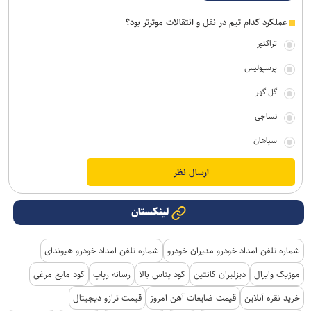
عملکرد کدام تیم در نقل و انتقالات موثرتر بود؟
تراکتور
پرسپولیس
گل گهر
نساجی
سپاهان
لینکستان
شماره تلفن امداد خودرو مدیران خودرو
شماره تلفن امداد خودرو هیوندای
موزیک وایرال
دیزلیران کانتین
کود پتاس بالا
رسانه رپاپ
کود مایع مرغی
خرید نقره آنلاین
قیمت ضایعات آهن امروز
قیمت ترازو دیجیتال