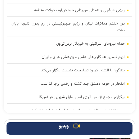
رایزنی عراقچی و همتای موریتانی خود درباره تحولات منطقه
دور هفتم مذاکرات لبنان و رژیم صهیونیستی در رم بدون نتیجه پایان
یافت
حمله نیروهای اسرائیلی به خبرنگار پرس‌تی‌وی
لزوم تعمیق همکاری‌های علمی و پژوهشی عراق و ایران
پنتاگون با افشای کمبود تسلیحات نشست برگزار می‌کند
انفجار در حومه دمشق چند کشته و زخمی برجا گذاشت
برگزاری مجمع آژانس انرژی اتمی اوایل شهریور در آمریکا
یمن: نقشه عربستان برای حمله به صنعاء را در نطفه خفه کردیم
پیام هشدار مقاومت یمن به ریاض
ویدیو
حاج‌علی‌اکبری: تحرکات سازمان‌یافته‌ای برای ترویج برهنگی انجام می‌شود