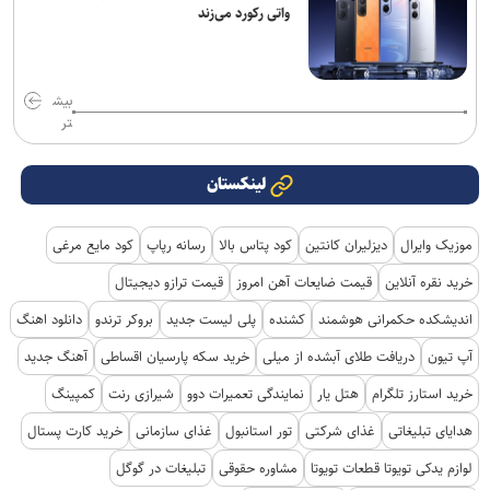
واتی رکورد می‌زند
بیش
تر
لینکستان
موزیک وایرال
دیزلیران کانتین
کود پتاس بالا
رسانه رپاپ
کود مایع مرغی
خرید نقره آنلاین
قیمت ضایعات آهن امروز
قیمت ترازو دیجیتال
اندیشکده حکمرانی هوشمند
کشنده
پلی لیست جدید
بروکر ترندو
دانلود اهنگ
آپ تیون
دریافت طلای آبشده از میلی
خرید سکه پارسیان اقساطی
آهنگ جدید
خرید استارز تلگرام
هتل یار
نمایندگی تعمیرات دوو
شیرازی رنت
کمپینگ
هدایای تبلیغاتی
غذای شرکتی
تور استانبول
غذای سازمانی
خرید کارت پستال
لوازم یدکی تویوتا قطعات تویوتا
مشاوره حقوقی
تبلیغات در گوگل