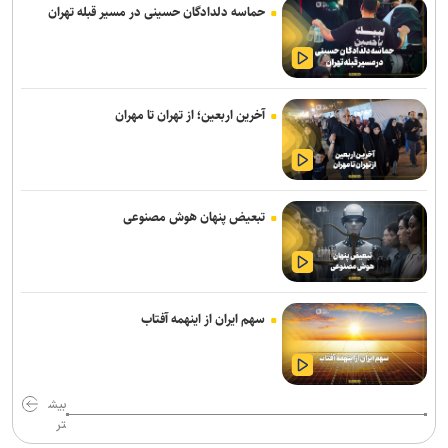
حماسه دلدادگان حسینی در مسیر قبله تهران
قدردانی از حضور حماسی ملت مبعوث شده در راهپیمایی اربعین
ترامپ با تهدید افشاگران، بحران مهمات آمریکا را انکار کرد
آخرین اربعین؛ از تهران تا مهران
رسانه عبری: از آغاز جنگ غزه دست‌کم ۹ هزار نظامی صهیونیست زخمی
شده‌اند
جلسات صحن علنی مجلس هفته آینده برگزار می‌شود
تبعیض پنهان هوش مصنوعی
بیانیۀ خانواده شهید لاریجانی دربارۀ گمانه‌زنی‌های رسانه‌ای
هلاکت اعضای یک تیم تروریستی در سیستان‌وبلوچستان
وزارت اطلاعات: ۲۱ مزدور موساد و ۴ شرور مسلح در کرمان بازداشت
سهم ایران از اینهمه آفتاب
شدند
وال‌استریت ژورنال: ترامپ دستور تحقیق درباره افشای اطلاعات ذخایر
تسلیحاتی آمریکا را صادر کرد
بیش
تر
تحقیقات ارتش آمریکا درباره موج خودکشی در فرماندهی سایبری؛ نگرانی