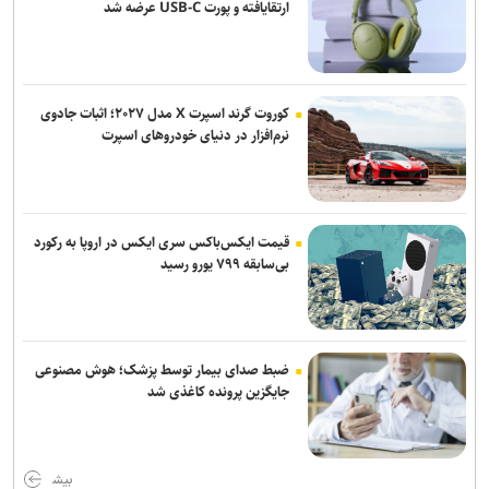
ارتقایافته و پورت USB-C عرضه شد
انفجار‌های پیاپی در پایگاه‌های نیرو‌های وابسته به ائتلاف سعودی در مأرب
و حضرموت
ترامپ درخواست زلنسکی برای موشک‌های پاتریوت را رد کرد: آمریکا به این
کوروت گرند اسپرت X مدل ۲۰۲۷؛ اثبات جادوی
تسلیحات نیاز دارد
نرم‌افزار در دنیای خودروهای اسپرت
العامری خواستار تعویق واکنش گروه‌های مقاومت عراق به حملات
عربستان شد
قیمت ایکس‌باکس سری ایکس در اروپا به رکورد
بی‌سابقه ۷۹۹ یورو رسید
ضبط صدای بیمار توسط پزشک؛ هوش مصنوعی
جایگزین پرونده کاغذی شد
بیش