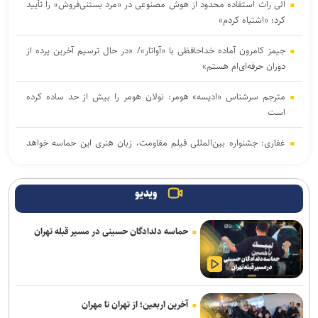
الی راث استفاده محدود از هوش مصنوعی در «مرد بستنی‌فروش» را تأیید
کرد؛ «اشتباه کردم»
جیمز کامرون آماده خداحافظی با «آواتار»/ «در حال ترسیم آخرین پرده از
دوران حرفه‌ای‌ام هستم»
مترجم سرشناس «ادیسه» هومر: نولان هومر را بیش از حد ساده کرده
است
غفاری: جشنواره بین‌المللی فیلم مقاومت، زبان هنری این حماسه خواهد
بود
درخشش «مرد آرام» در جشنواره ایماگو ایتالیا
ویدیو
برگزاری دوره «آشنایی با فیلمسازی» در انجمن سینمای جوانان ایران
حماسه دلدادگان حسینی در مسیر قبله تهران
«ادیسه» نولان فروش شعر در بریتانیا را به اوج رساند؛ رشد ۱۳ درصدی
بازار شعر
فعالان اربعین از جهان در کربلا گرد هم آمدند/ اهدای تکه فرش حرم
آخرین اربعین؛ از تهران تا مهران
رضوی به فعالان اربعینی جهان