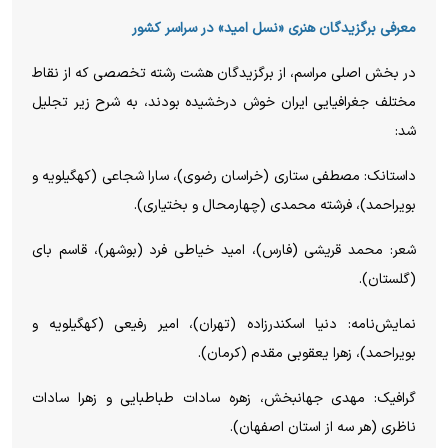
معرفی برگزیدگان هنری «نسل امید» در سراسر کشور
در بخش اصلی مراسم، از برگزیدگان هشت رشته تخصصی که از نقاط
مختلف جغرافیایی ایران خوش درخشیده بودند، به شرح زیر تجلیل
شد:
داستانک: مصطفی ستاری (خراسان رضوی)، سارا شجاعی (کهگیلویه و
بویراحمد)، فرشته محمدی (چهارمحال و بختیاری).
شعر: محمد قریشی (فارس)، امید خیاطی فرد (بوشهر)، قاسم بای
(گلستان).
نمایش‌نامه: دنیا اسکندرزاده (تهران)، امیر رفیعی (کهگیلویه و
بویراحمد)، زهرا یعقوبی مقدم (کرمان).
گرافیک: مهدی جهانبخش، زهره سادات طباطبایی و زهرا سادات
ناظری (هر سه از استان اصفهان).