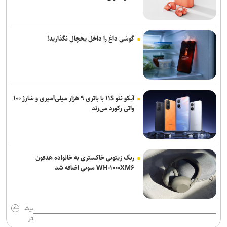
گوشی داغ را داخل یخچال نگذارید!
آیکو نئو ۱۱S با باتری ۹ هزار میلی‌آمپری و شارژ ۱۰۰
واتی رکورد می‌زند
رنگ زیتونی خاکستری به خانواده هدفون
WH-۱۰۰۰XM۶ سونی اضافه شد
بیش
تر