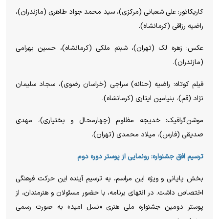
کاریکاتور: علی شعبانی (مرکزی)، سید محمد جواد طاهری (مازندران)،
راضیه رزاقی (کرمانشاه).
عکس: زهره لک (تهران)، شبنم ملکی (کرمانشاه)، حسین بهرامی
(مازندران).
فیلم کوتاه: راضیه (حنانه) سراجی (خراسان رضوی)، سجاد سلیمان
نژاد (قم)، بنیامین ایثاری (کرمانشاه).
موشن‌گرافیک: خدیجه مظلوم (چهارمحال و بختیاری)، مهدی
صدیقی (فارس)، میلاد محمدی (تهران).
ترسیم افق جشنواره: رونمایی از پوستر دوره دوم
بخش پایانی و ویژه این مراسم، به ترسیم آینده این حرکت فرهنگی
اختصاص داشت. در انتهای برنامه، با حضور مسئولان و هنرمندان، از
پوستر دومین جشنواره ملی هنری «نسل امید» به صورت رسمی