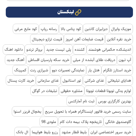
لینکستان
موزیک وایرال
دیزلیران کانتین
کود پتاس بالا
رسانه رپاپ
کود مایع مرغی
خرید نقره آنلاین
قیمت ضایعات آهن امروز
قیمت ترازو دیجیتال
اندیشکده حکمرانی هوشمند
کشنده
پلی لیست جدید
بروکر ترندو
دانلود اهنگ
آپ تیون
دریافت طلای آبشده از میلی
خرید سکه پارسیان اقساطی
آهنگ جدید
خرید استارز تلگرام
هتل یار
نمایندگی تعمیرات دوو
شیرازی رنت
کمپینگ
هدایای تبلیغاتی
غذای شرکتی
تور استانبول
غذای سازمانی
خرید کارت پستال
لوازم یدکی تویوتا قطعات تویوتا
مشاوره حقوقی
تبلیغات در گوگل
بهترین کارگزاری بورس
ثبت نام آمارکتس
سایت رسمی خرید فالوور اینستاگرام همراه با تحویل سریع
یخچال فریزر اسنوا
گاوصندوق خانگی
تاریخچه پلاک بیمه دات کام
ملودی 98
خرید سرور اختصاصی ایران
بلیط قطار مشهد
رزرو بلیط هواپیما
ال بانک