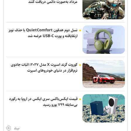
مرداد به‌صورت دائمی دریافت کنند
پروژه‌های شهری که طی یک ماه و نیم آینده به بهره‌برداری می‌رسد
روز خبرنگار روز پاسداشت راویان آگاهی و معماران اعتماد عمومی است
رئیس قوه قضاییه: خبرنگار متعهد، هم‌سنگر رزمندگان پشت لانچر است
نسل دوم هدفون QuietComfort با حذف نویز
ارتقایافته و پورت USB-C عرضه شد
خبرنگار؛ وجدان بیدار جامعه در میان گرداب روایت‌های مغشوش
کوروت گرند اسپرت X مدل ۲۰۲۷؛ اثبات جادوی
نرم‌افزار در دنیای خودروهای اسپرت
قیمت ایکس‌باکس سری ایکس در اروپا به رکورد
بی‌سابقه ۷۹۹ یورو رسید
بیش