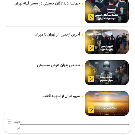
حماسه دلدادگان حسینی در مسیر قبله تهران
تونل توحید از بامداد یکشنبه مسدود می‌شود
۳ سانحه مرگبار طی یک هفته در بزرگراه‌های تهران؛ هشدار دوباره به
رانندگان و عابران
آخرین اربعین؛ از تهران تا مهران
باند سارقان پالس NS در تهران متلاشی شد؛ ۳ عضو باند شناسایی و
دستگیر شدند
هشدار نسبت به وقوع تندباد در تهران
تبعیض پنهان هوش مصنوعی
۷کشته و مصدوم در تصادف مرگبار پژو پارس و ساینا در اصفهان
۵۳ هزار موتور سوار به دلیل تردد در خطوط ویژه اعمال قانون شدند
شهدا حامیان معنوی و راهبر مسیر زندگی هستند/ فروپاشی ابهت پوشالی
سهم ایران از اینهمه آفتاب
استکبار در پی مقاومت ملت ایران
روایت کولیوند از خدمات هلال احمر در اربعین حسینی
بیش
تر
جزئیات ثبت ادعا، تهیه نقشه UTM و ارائه مادر سند اعلام شد