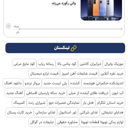
واتی رکورد می‌زند
بیش
تر
لینکستان
موزیک وایرال
دیزلیران کانتین
کود پتاس بالا
رسانه رپاپ
کود مایع مرغی
خرید نقره آنلاین
قیمت ضایعات آهن امروز
قیمت ترازو دیجیتال
اندیشکده حکمرانی هوشمند
کشنده
پلی لیست جدید
بروکر ترندو
دانلود اهنگ
آپ تیون
دریافت طلای آبشده از میلی
خرید سکه پارسیان اقساطی
آهنگ جدید
خرید استارز تلگرام
هتل یار
نمایندگی تعمیرات دوو
شیرازی رنت
کمپینگ
هدایای تبلیغاتی
غذای شرکتی
تور استانبول
غذای سازمانی
خرید کارت پستال
لوازم یدکی تویوتا قطعات تویوتا
مشاوره حقوقی
تبلیغات در گوگل