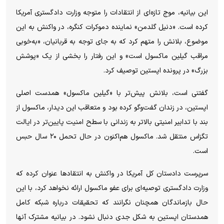
این بیانیه، موج تازه‌ای از انتقادات را متوجه وزارت دادگستری آمریکا
کرده است. «دنیل گلدمن» نماینده دموکرات کنگره، در واکنش به این
موضوع، بلانش را متهم کرد که به جای توجه به قربانیان، «به‌خوبی
مراقب گیلین ماکسول است» و این رفتار را بخشی از یک «پوشش
بزرگ» در پرونده اپستین توصیف کرد.
گفتنی است، بلانش پیش‌تر با «گیلین ماکسول» همدست اصلی
اپستین، در زندان گفت‌و‌گو کرده بود و متعاقب این دیدار، ماکسول از
بند با تدابیر امنیتی بالاتر به زندانی با سطح امنیت پایین‌تر در ایالت
تگزاس منتقل شد. ماکسول هم‌اکنون در حال تحمل ۲۰ سال حبس
است.
سرپرست دادستان کل آمریکا در واکنش به انتقاد‌ها عنوان کرده که
وزارت دادگستری توصیه‌ای برای عفو ماکسول ارائه نخواهد کرد، با این
حال بازماندگان همچنان نگرانند که تحقیقات درباره شبکه کامل
همدستان اپستین به شکل جدی دنبال نشود. در بیانیه مشترک آنها