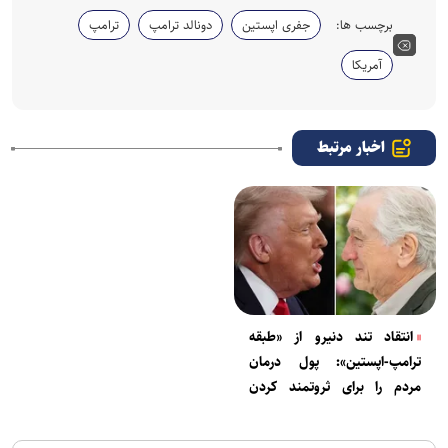
برچسب ها:
جفری اپستین
دونالد ترامپ
ترامپ
آمریکا
اخبار مرتبط
انتقاد تند دنیرو از «طبقه
ترامپ-اپستین»: پول درمان
مردم را برای ثروتمند کردن
دوستانتان برمی‌دارید