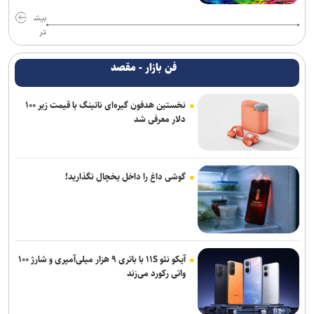
بیش
تر
فن بازار - مقصد
نخستین هدفون گیره‌ای ناتینگ با قیمت زیر ۱۰۰
دلار معرفی شد
گوشی داغ را داخل یخچال نگذارید!
آیکو نئو ۱۱S با باتری ۹ هزار میلی‌آمپری و شارژ ۱۰۰
واتی رکورد می‌زند