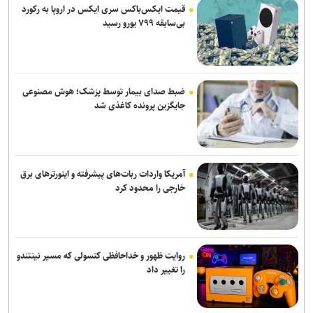
قیمت ایکس‌باکس سری ایکس در اروپا به رکورد
حمله یک شهپاد به یک کشتی در نزدیکی باب‌المندب
بی‌سابقه ۷۹۹ یورو رسید
فایننشال‌تایمز: توافق احتمالی آمریکا و ایران اهداف اولیه ترامپ را محقق
نمی‌کند
انفجار در سوریه/ پهپادها در آسمان لاذقیه رویت شدند
ضبط صدای بیمار توسط پزشک؛ هوش مصنوعی
جایگزین پرونده کاغذی شد
شبکه اول روسیه: اربعین یکی از بزرگ‌ترین راهپیمایی‌های جهان است
آمریکا واردات ربات‌های پیشرفته و اینورترهای برق
خارجی را محدود کرد
روایت ظهور و خداحافظی کنسولی که مسیر نینتندو
را تغییر داد