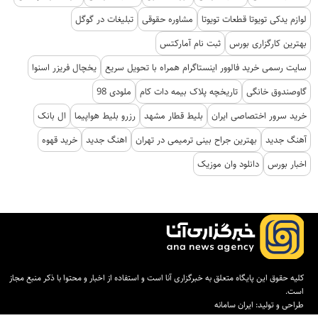
لوازم یدکی تویوتا قطعات تویوتا
مشاوره حقوقی
تبلیغات در گوگل
بهترین کارگزاری بورس
ثبت نام آمارکتس
سایت رسمی خرید فالوور اینستاگرام همراه با تحویل سریع
یخچال فریزر اسنوا
گاوصندوق خانگی
تاریخچه پلاک بیمه دات کام
ملودی 98
خرید سرور اختصاصی ایران
بلیط قطار مشهد
رزرو بلیط هواپیما
ال بانک
آهنگ جدید
بهترین جراح بینی ترمیمی در تهران
اهنگ جدید
خرید قهوه
اخبار بورس
دانلود وان موزیک
کلیه حقوق این پایگاه متعلق به خبرگزاری آنا است و استفاده از اخبار و محتوا با ذکر منبع مجاز
است.
طراحی و تولید:
ایران سامانه