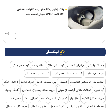
رنگ زیتونی خاکستری به خانواده هدفون
WH-۱۰۰۰XM۶ سونی اضافه شد
بیش
تر
لینکستان
موزیک وایرال
دیزلیران کانتین
کود پتاس بالا
رسانه رپاپ
کود مایع مرغی
خرید نقره آنلاین
قیمت ضایعات آهن امروز
قیمت ترازو دیجیتال
اندیشکده حکمرانی هوشمند
کشنده
پلی لیست جدید
بروکر ترندو
دانلود اهنگ
آپ تیون
دریافت طلای آبشده از میلی
خرید سکه پارسیان اقساطی
آهنگ جدید
خرید استارز تلگرام
هتل یار
نمایندگی تعمیرات دوو
شیرازی رنت
کمپینگ
هدایای تبلیغاتی
غذای شرکتی
تور استانبول
غذای سازمانی
خرید کارت پستال