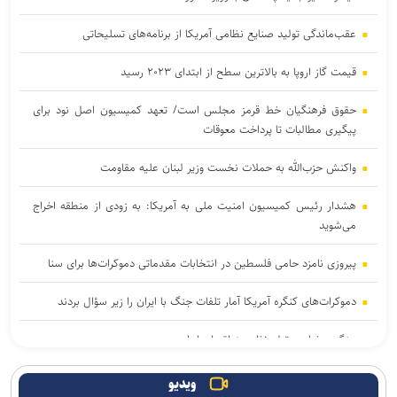
عقب‌ماندگی تولید صنایع نظامی آمریکا از برنامه‌های تسلیحاتی
قیمت گاز اروپا به بالاترین سطح از ابتدای ۲۰۲۳ رسید
حقوق فرهنگیان خط قرمز مجلس است/ تعهد کمیسیون اصل نود برای
پیگیری مطالبات تا پرداخت معوقات
واکنش حزب‌الله به حملات نخست‌ وزیر لبنان علیه مقاومت
هشدار رئیس کمیسیون امنیت ملی به آمریکا: به زودی از منطقه اخراج
می‌شوید
پیروزی نامزد حامی فلسطین در انتخابات مقدماتی دموکرات‌ها برای سنا
دموکرات‌های کنگره آمریکا آمار تلفات جنگ با ایران را زیر سؤال بردند
جنگ رمضان و تولد نظم منطقه ای ایران
یمن: هشتمین نفتکش سعودی را در شمال دریای سرخ هدف قرار دادیم
ویدیو