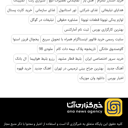
خرید استارز تلگرام
هتل یار
نمایندگی تعمیرات دوو
شیرازی رنت
کمپینگ
هدایای تبلیغاتی
غذای شرکتی
تور استانبول
غذای سازمانی
خرید کارت پستال
لوازم یدکی تویوتا قطعات تویوتا
مشاوره حقوقی
تبلیغات در گوگل
بهترین کارگزاری بورس
ثبت نام آمارکتس
سایت رسمی خرید فالوور اینستاگرام همراه با تحویل سریع
یخچال فریزر اسنوا
گاوصندوق خانگی
تاریخچه پلاک بیمه دات کام
ملودی 98
خرید سرور اختصاصی ایران
بلیط قطار مشهد
رزرو بلیط هواپیما
ال بانک
آهنگ جدید
بهترین جراح بینی ترمیمی در تهران
اهنگ جدید
خرید قهوه
اخبار بورس
دانلود وان موزیک
کلیه حقوق این پایگاه متعلق به خبرگزاری آنا است و استفاده از اخبار و محتوا با ذکر منبع مجاز