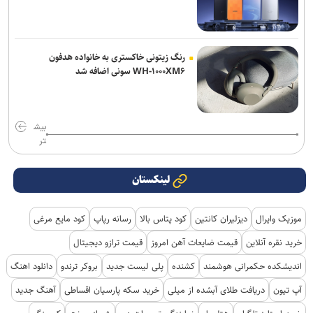
رنگ زیتونی خاکستری به خانواده هدفون
WH-۱۰۰۰XM۶ سونی اضافه شد
بیش
تر
لینکستان
موزیک وایرال
دیزلیران کانتین
کود پتاس بالا
رسانه رپاپ
کود مایع مرغی
خرید نقره آنلاین
قیمت ضایعات آهن امروز
قیمت ترازو دیجیتال
اندیشکده حکمرانی هوشمند
کشنده
پلی لیست جدید
بروکر ترندو
دانلود اهنگ
آپ تیون
دریافت طلای آبشده از میلی
خرید سکه پارسیان اقساطی
آهنگ جدید