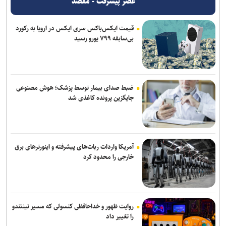
عصر پیشرفت - مقصد
۶۰ میلیون تردد خودرویی در مرز‌های اربعینی ثبت شد
قیمت ایکس‌باکس سری ایکس در اروپا به رکورد
ستاد حقوق بشر: روز حقوق بشر اسلامی نماد مقاومت در برابر غرب است
بی‌سابقه ۷۹۹ یورو رسید
سیگار مهم‌ترین دروازه ورود به مصرف مواد مخدر است
ورود حیوانات خانگی به رستوران‌ها و مراکز عرضه غذا تخلف بهداشتی
است
ضبط صدای بیمار توسط پزشک؛ هوش مصنوعی
جایگزین پرونده کاغذی شد
اطلاعیه وزارت آموزش و پرورش درباره برگزاری امتحانات نهایی معوق در ۴
استان جنوبی کشور
آمریکا واردات ربات‌های پیشرفته و اینورترهای برق
خارجی را محدود کرد
روایت ظهور و خداحافظی کنسولی که مسیر نینتندو
را تغییر داد