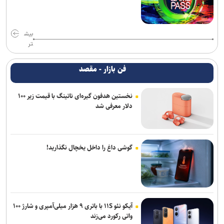
بیش
تر
فن بازار - مقصد
نخستین هدفون گیره‌ای ناتینگ با قیمت زیر ۱۰۰
دلار معرفی شد
گوشی داغ را داخل یخچال نگذارید!
آیکو نئو ۱۱S با باتری ۹ هزار میلی‌آمپری و شارژ ۱۰۰
واتی رکورد می‌زند