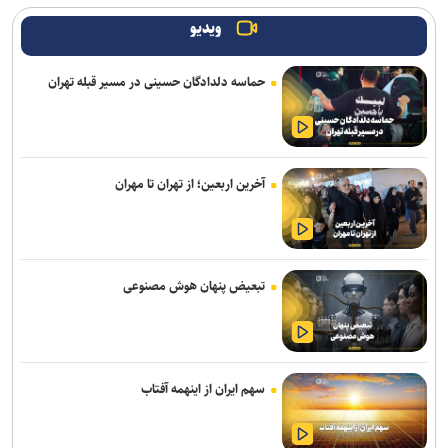
شعله‌های آتش جان باختند
ویدیو
امروز پنجشنبه نبض ترافیک پایتخت به آرامی می‌زند
حماسه دلدادگان حسینی در مسیر قبله تهران
وزیر بهداشت: تکمیل بیمارستان ۱۷ شهریور برازجان تا اوایل سال آینده
هدف‌گذاری شده است
افزایش احتمال انتقال بیماری‌های مشترک بین انسان و حیوان با قاچاق
آخرین اربعین؛ از تهران تا مهران
دام/ کنترل تب دنگی از مالاریا دشوارتر است
ادعای نماینده مجلس درباره «نحوه ردزنی محل استقرار شهید لاریجانی»
صحت ندارد
تبعیض پنهان هوش مصنوعی
سارق کامپیوتر ماشین‌های جنوب شرق تهران دستگیر شد+ فیلم
تمدید معافیت سربازی مشمولان دارای سه و چهار فرزند تا پایان ۱۴۰۷
رشد ۴۲ درصدی سازش در شورای حل اختلاف استان تهران
سهم ایران از اینهمه آفتاب
وزیر بهداشت: سلامت مردم مناطق صنعتی به‌صورت مستمر رصد می‌شود