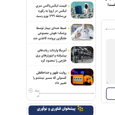
است!
قیمت ایکس‌باکس سری
برگزاری مجمع آژانس انرژی اتمی اوایل
ایکس در اروپا به رکورد
شهریور در آمریکا
بی‌سابقه ۷۹۹ یورو رسید
گفت‌وگوی تلفنی وزرای امور خارجه ایران و
ضبط صدای بیمار توسط
ایتالیا
پزشک؛ هوش مصنوعی
جایگزین پرونده کاغذی شد
پیام هشدار مقاومت یمن به ریاض
آمریکا واردات ربات‌های
قدردانی از حضور حماسی ملت مبعوث
پیشرفته و اینورترهای برق
شده در راهپیمایی اربعین
خارجی را محدود کرد
وزارت خارجه یمن: تشدید تنش از سوی
روایت ظهور و خداحافظی
عربستان با واکنشی فراگیر روبه‌رو می‌شود
کنسولی که مسیر نینتندو را
تغییر داد
جلسات صحن علنی مجلس هفته آینده
بیش
برگزار می‌شود
تر
رسانه عبری: از آغاز جنگ غزه دست‌کم ۹
پیشخوان فناوری و نوآوری
هزار نظامی صهیونیست زخمی شده‌اند