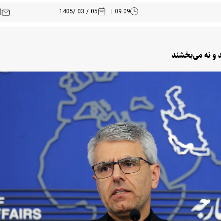
05 / 03 /1405
09:09
د و نه می‌بخشند