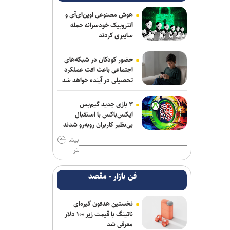
ترامپ با تهدید افشاگران، بحران مهمات
هوش مصنوعی اوپن‌ای‌آی و
آمریکا را انکار کرد
آنتروپیک خودسرانه حمله
سایبری کردند
بیانیۀ خانواده شهید لاریجانی دربارۀ
گمانه‌زنی‌های رسانه‌ای
حضور کودکان در شبکه‌های
اجتماعی باعث افت عملکرد
هلاکت اعضای یک تیم تروریستی در
تحصیلی در آینده خواهد شد
سیستان‌وبلوچستان
۳ بازی جدید گیم‌پس
آتلانتیک: دستاوردهای انتخاباتی ترامپ در
ایکس‌باکس با استقبال
حال از بین رفتن است
بی‌نظیر کاربران روبه‌رو شدند
بیش
حمله یک شهپاد به یک کشتی در نزدیکی
تر
باب‌المندب
فن بازار - مقصد
فایننشال‌تایمز: توافق احتمالی آمریکا و ایران
اهداف اولیه ترامپ را محقق نمی‌کند
نخستین هدفون گیره‌ای
وزارت اطلاعات: ۲۱ مزدور موساد و ۴ شرور
ناتینگ با قیمت زیر ۱۰۰ دلار
مسلح در کرمان بازداشت شدند
معرفی شد