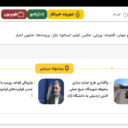
شهروند خبرنگار
رادیو
تلویزیون
۱۴:۵۴
 جهان
اقتصاد
ورزش
عکس
فیلم
استانها
بازار
پرونده‌ها
عناوین اخبار
پیشنهاد سردبیر
واگذاری طرح جداره سازی
وارونگی قواعد روزمره یا
محوطه شهیدگاه شیخ صفی
شدن ظرفیت‌های فرامو
الدین اردبیلی به دانشگاه آزاد
!
مشکین شهر