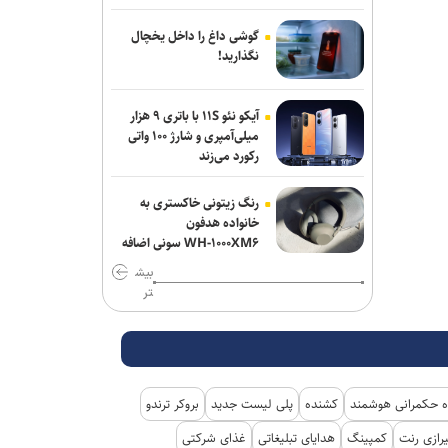
انفجار در سوریه/ پهپادها در آسمان لاذقیه
گوشی داغ را داخل یخچال
رویت شدند
نگذارید!
شبکه اول روسیه: اربعین یکی از بزرگ‌ترین
آیکو نئو ۱۱S با باتری ۹ هزار
راهپیمایی‌های جهان است
میلی‌آمپری و شارژ ۱۰۰ واتی
رکورد می‌زند
رنگ زیتونی خاکستری به
خانواده هدفون
WH-۱۰۰۰XM۶ سونی اضافه
شد
بیش
تر
 حکمرانی هوشمند
کشنده
پلی لیست جدید
بروکر ترندو
رازی رنت
کمپینگ
هدایای تبلیغاتی
غذای شرکتی