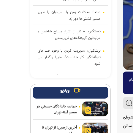
صنعا: معادلات یمن را نمی‌توان با تغییر
مسیر کشتی‌ها دور زد
دستگیری ۸ نفر از اشرار مسلح شاخص و
مرتبطین گروهک‌های تروریستی
پزشکیان: مدیریت کردن با وجود صداهای
تفرقه‌انگیز کار خداست/ سایپا واگذار می
شود
مذاکرات ایران-عمان درباره تنگه هرمز ادامه
ام
دارد/ بیانیه مشترک در مرحله تدوین نهایی
ویدیو
سازمان ملل: طرف‌ها را به مذاکره درباره
تنگه هرمز تشویق می‌کنیم
حماسه دلدادگان حسینی در
مسیر قبله تهران
نشست وزیران خارجه مصر، ترکیه، پاکستان
شورای
و عربستان با محوریت تحولات منطقه
 سالن
آخرین اربعین؛ از تهران تا