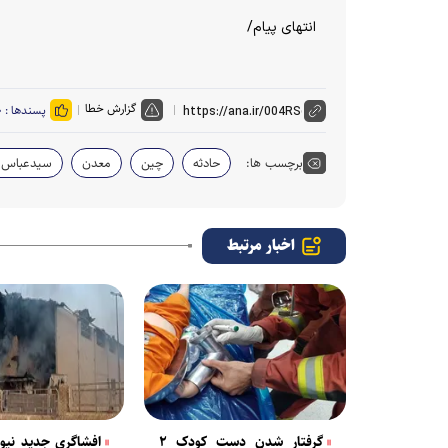
انتهای پیام/
گزارش خطا
پسندها :
۰
برچسب ها:
حادثه
چین
معدن
سیدعباس 
اخبار مرتبط
گرفتار شدن دست کودک ۲
افشاگری جدید نیویو