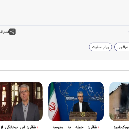
اشتراک
عراقچی
پیام تسلیت
رک‌تایمز
بقائی: حمله به مدرسه
بقائی: این پرچانگی ا