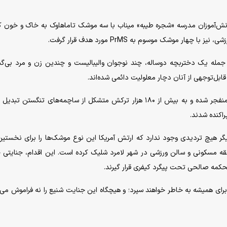
 ۹ اسفند ۱۴۰۴؛ همان روزی که دانش‌آموزان مدرسه «شجره طیبه» میناب با سه موشک تاماهاوک به خاک و خو
 موشک موسوم به PrMS مورد هدف قرار گرفت.
 داد: در پی انفجار این موشک‌ها، ۲۴ نفر، از جمله یک دختربچه دوساله، چند نوجوان والیبالیست و چندین زن و مرد بی‌
وی افزود: این موشک‌ها پیش از برخورد به هدف، در هوا منفجر شده و به بیش از ۱۸۰ هزار ترکش متشکل از ساچمه‌های تنگست
اکنده شدند.
دیگر هیچ تردیدی وجود ندارد که ارتش آمریکا این نوع موشک‌ها را برای نخستین‌ب
 مسکونی و سالن ورزشی در شهر لامرد شلیک کرده است. این اقدام، جنایتی 
حکمه صالحی تحت پیگرد کیفری قرار گیرند.
 برای همیشه به خاطر خواهند سپرد؛ و هیچگاه این جنایت شنیع را نه فراموش می‌ک