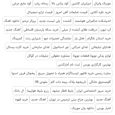
موزیک وایرال
دیزلیران کانتین
کود پتاس بالا
رسانه رپاپ
کود مایع مرغی
خرید نقره آنلاین
قیمت ضایعات آهن امروز
قیمت ترازو دیجیتال
اندیشکده حکمرانی هوشمند
کشنده
پلی لیست جدید
بروکر ترندو
دانلود اهنگ
آپ تیون
دریافت طلای آبشده از میلی
خرید سکه پارسیان اقساطی
آهنگ جدید
خرید استارز تلگرام
هتل یار
نمایندگی تعمیرات دوو
شیرازی رنت
کمپینگ
هدایای تبلیغاتی
غذای شرکتی
تور استانبول
غذای سازمانی
خرید کارت پستال
لوازم یدکی تویوتا قطعات تویوتا
مشاوره حقوقی
تبلیغات در گوگل
بهترین کارگزاری بورس
ثبت نام آمارکتس
سایت رسمی خرید فالوور اینستاگرام همراه با تحویل سریع
یخچال فریزر اسنوا
گاوصندوق خانگی
تاریخچه پلاک بیمه دات کام
ملودی 98
خرید سرور اختصاصی ایران
بلیط قطار مشهد
رزرو بلیط هواپیما
ال بانک
آهنگ جدید
بهترین جراح بینی ترمیمی در تهران
اهنگ جدید
خرید قهوه
اخبار بورس
دانلود وان موزیک