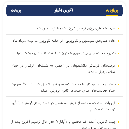
پربازدید
آخرین اخبار
پربحث
«مرد عنکبوتی: روزی نو» در ۶ روز یک میلیارد دلاری شد
اعلام فیلم‌های سینمایی و تلویزیونی آخر هفته تلویزیون در نیمه مرداد ماه
تشییع و خاکسپاری پیکر مریم همتیان در قطعه هنرمندان بهشت زهرا
موکب‌های فرهنگی دانشجویان در اربعین به شبکه‌ای اثرگذار در جهان
اسلام تبدیل شده‌اند
فضای مجازی کودکان را به افراد نصفه و نیمه تبدیل کرده است!/ ضرورت
احیای فعالیت‌های هنری جدی در کانون پرورش +فیلم
الی راث استفاده محدود از هوش مصنوعی در «مرد بستنی‌فروش» را تأیید
کرد؛ «اشتباه کردم»
جیمز کامرون آماده خداحافظی با «آواتار»/ «در حال ترسیم آخرین پرده از
دوران حرفه‌ای‌ام هستم»