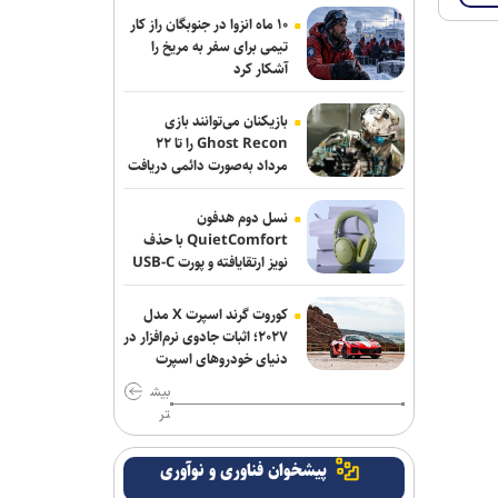
۱۰ ماه انزوا در جنوبگان راز کار
انتصاب سرپرست جدید فدراسیون ورزش
تیمی برای سفر به مریخ را
کارگری
آشکار کرد
شکاری به پیکان پیوست
بازیکنان می‌توانند بازی
Ghost Recon را تا ۲۲
تساوی پرسپولیس و آلومینیوم در دیدار
مرداد به‌صورت دائمی دریافت
کنند
دوستانه/ تیم تارتار بالاخره گل خورد
نسل دوم هدفون
استارت دوباره همه ملی‌پوشان جهانی و
QuietComfort با حذف
بازی‌های آسیایی در کمپ تیم‌های ملی؛
نویز ارتقایافته و پورت USB-C
عرضه شد
تذکر وزنی به نایب‌قهرمان جهان
کوروت گرند اسپرت X مدل
اژدهاکش رسما پرسپولیسی شد
۲۰۲۷؛ اثبات جادوی نرم‌افزار در
دنیای خودروهای اسپرت
بازگشت خلیفه و گودرزی به تمرینات
بیش
آلومینیوم
تر
ادامه خریدهای خطیبی از تیم سابق/
پیشخوان فناوری و نوآوری
نصیری به فجرسپاسی پیوست