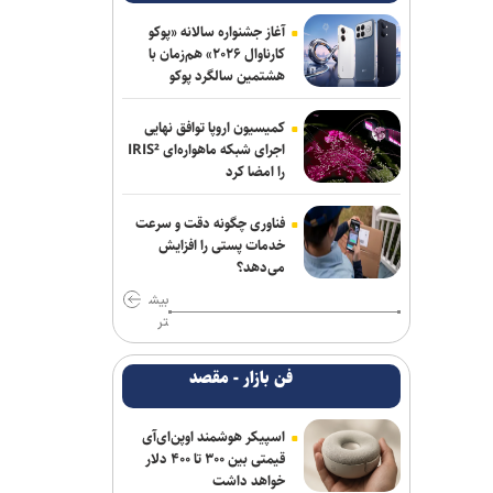
ناکامی نماینده ایران در مسابقات ورزش
آغاز جشنواره سالانه «پوکو
های خیابانی
کارناوال ۲۰۲۶» هم‌زمان با
هشتمین سالگرد پوکو
اژدهاکش به پرسپولیس پیوست
کمیسیون اروپا توافق نهایی
بیاتلو: با آریو قرارداد دارم/ حضورم در مس
اجرای شبکه ماهواره‌ای IRIS²
رفسنجان صحت ندارد
را امضا کرد
تمدید قرارداد مربی ترک استقلال
فناوری چگونه دقت و سرعت
خدمات پستی را افزایش
بازی‌های سرخابی‌ها به شهرقدس رفت/
می‌دهد؟
استقلال خوزستان به تهران بازگشت
بیش
تر
آغاز اردوی تیم ملی بوکس برای ناگویا با
حضور ۱۰ ملی‌پوش
فن بازار - مقصد
مخالفت زارع با انتقال بازیکنان ملوان به
پرسپولیس
اسپیکر هوشمند اوپن‌ای‌آی
قیمتی بین ۳۰۰ تا ۴۰۰ دلار
محمدی: مقابل استقلال لیگ را پرقدرت
خواهد داشت