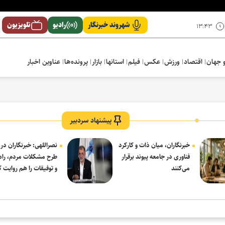
شهروند خبرنگار
رادیو
تلویزیون
۱۳:۴۳
 جهان
اقتصاد
ورزش
عکس
فیلم
استانها
بازار
پرونده‌ها
عناوین اخبار
پیشنهاد سردبیر
خبرنگاران، میان ذات و کارکرد
نصراللهی: خبرنگاران در 
فناوری در جامعه پیوند برقرار
طرح مشکلات مردم، راه‌
می‌کنند
و توفیقات را هم روایت ک