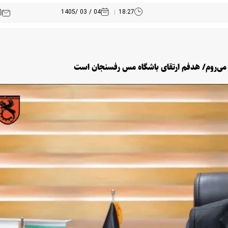
04 / 03 /1405
18:27
ار می‌روم/ هدفم ارتقای باشگاه مس رفسنجان است