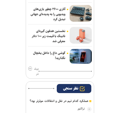
آغاز می‌کنیم/ امیدوارم با مس شهربابک
کمترین گل خورده لیگ را داشته باشیم
آتاری ۲۶۰۰ چطور بازی‌های
ویدیویی را به پدیده‌ای جهانی
دنیامالی: مشتاق دیدار دوستانه ایران و
تبدیل کرد
آذربایجان هستیم+فیلم
نخستین هدفون گیره‌ای
ناتینگ با قیمت زیر ۱۰۰ دلار
معرفی شد
گوشی داغ را داخل یخچال
نگذارید!
بیش
تر
نظر سنجی
عملکرد کدام تیم در نقل و انتقالات موثرتر بود؟
تراکتور