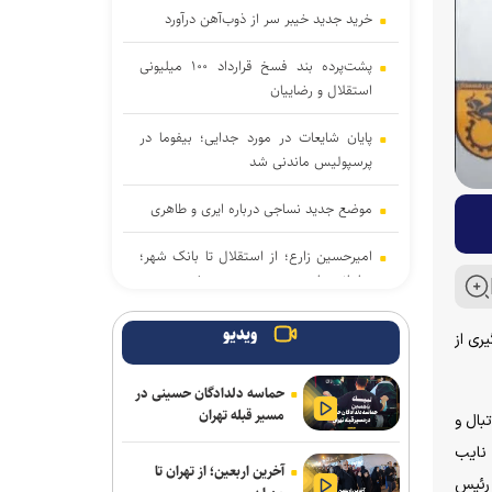
خرید جدید خیبر سر از ذوب‌آهن درآورد
پشت‌پرده بند فسخ قرارداد ۱۰۰ میلیونی
استقلال و رضاییان
پایان شایعات در مورد جدایی؛ بیفوما در
پرسپولیس ماندنی شد
موضع جدید نساجی درباره ایری و طاهری
امیرحسین زارع؛ از استقلال تا بانک شهر؛
سامانه‌ باز و عدم رسمی شدن هیچ
قراردادی!
ویدیو
ری از
اعلام رسمی بانک شهر به سازمان لیگ
کشتی: در لیگ برتر شرکت نمی‌کنیم
حماسه دلدادگان حسینی در
مسیر قبله تهران
بال و
برگزاری مجمع سالیانه فدراسیون بدمینتون
 نایب
سرمربی اوکراینی تیم ملی آب‌های آرام: به
آخرین اربعین؛ از تهران تا
فضای انتخابات رئیس