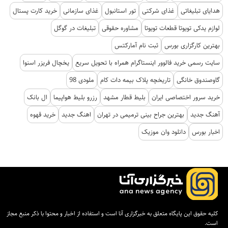
هدایای تبلیغاتی
غذای شرکتی
تور استانبول
غذای سازمانی
خرید کارت پستال
لوازم یدکی تویوتا قطعات تویوتا
مشاوره حقوقی
تبلیغات در گوگل
بهترین کارگزاری بورس
ثبت نام آمارکتس
سایت رسمی خرید فالوور اینستاگرام همراه با تحویل سریع
یخچال فریزر اسنوا
گاوصندوق خانگی
تاریخچه پلاک بیمه دات کام
ملودی 98
خرید سرور اختصاصی ایران
بلیط قطار مشهد
رزرو بلیط هواپیما
ال بانک
آهنگ جدید
بهترین جراح بینی ترمیمی در تهران
اهنگ جدید
خرید قهوه
اخبار بورس
دانلود وان موزیک
کلیه حقوق این پایگاه متعلق به خبرگزاری آنا است و استفاده از اخبار و محتوا با ذکر منبع مجاز
است.