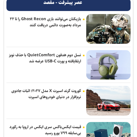
عصر پیشرفت - مقصد
و حضرموت
بازیکنان می‌توانند بازی Ghost Recon را تا ۲۲
ترامپ درخواست زلنسکی برای موشک‌های پاتریوت را رد کرد: آمریکا به این
مرداد به‌صورت دائمی دریافت کنند
تسلیحات نیاز دارد
العامری خواستار تعویق واکنش گروه‌های مقاومت عراق به حملات
عربستان شد
نسل دوم هدفون QuietComfort با حذف نویز
بلومبرگ: واردات نفت خام آمریکا از عربستان برای نخستین‌بار در ۴۰ سال
ارتقایافته و پورت USB-C عرضه شد
گذشته به صفر رسید
ائتلاف سعودی از زخمی شدن ۱۱ نفر در نجران خبر داد؛ یمن از کشته
شدن ۵۸ نیروی وابسته به دولت مستعفی خبر داد
کوروت گرند اسپرت X مدل ۲۰۲۷؛ اثبات جادوی
نرم‌افزار در دنیای خودروهای اسپرت
قیمت ایکس‌باکس سری ایکس در اروپا به رکورد
بی‌سابقه ۷۹۹ یورو رسید