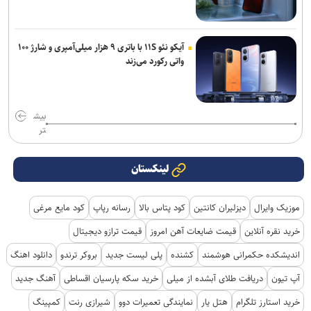
آیکو نئو ۱۱S با باتری ۹ هزار میلی‌آمپری و شارژ ۱۰۰
واتی رکورد می‌زند
بیش
تر
لینکستان
موزیک وایرال
دیزلیران کانتین
کود پتاس بالا
رسانه رپاپ
کود مایع مرغی
خرید نقره آنلاین
قیمت ضایعات آهن امروز
قیمت ترازو دیجیتال
اندیشکده حکمرانی هوشمند
کشنده
پلی لیست جدید
بروکر ترندو
دانلود اهنگ
آپ تیون
دریافت طلای آبشده از میلی
خرید سکه پارسیان اقساطی
آهنگ جدید
خرید استارز تلگرام
هتل یار
نمایندگی تعمیرات دوو
شیرازی رنت
کمپینگ