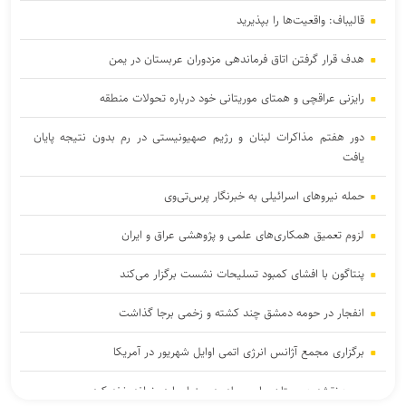
قالیباف: واقعیت‌ها را بپذیرید
هدف قرار گرفتن اتاق‌ فرماندهی مزدوران عربستان در یمن
رایزنی عراقچی و همتای موریتانی خود درباره تحولات منطقه
دور هفتم مذاکرات لبنان و رژیم صهیونیستی در رم بدون نتیجه پایان
یافت
حمله نیروهای اسرائیلی به خبرنگار پرس‌تی‌وی
لزوم تعمیق همکاری‌های علمی و پژوهشی عراق و ایران
پنتاگون با افشای کمبود تسلیحات نشست برگزار می‌کند
انفجار در حومه دمشق چند کشته و زخمی برجا گذاشت
برگزاری مجمع آژانس انرژی اتمی اوایل شهریور در آمریکا
یمن: نقشه عربستان برای حمله به صنعاء را در نطفه خفه کردیم