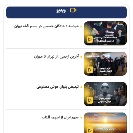
پیام هشدار مقاومت یمن به ریاض
ویدیو
حاج‌علی‌اکبری: تحرکات سازمان‌یافته‌ای برای ترویج برهنگی انجام می‌شود
حماسه دلدادگان حسینی در مسیر قبله تهران
قدردانی از حضور حماسی ملت مبعوث شده در راهپیمایی اربعین
ترامپ با تهدید افشاگران، بحران مهمات آمریکا را انکار کرد
آخرین اربعین؛ از تهران تا مهران
رسانه عبری: از آغاز جنگ غزه دست‌کم ۹ هزار نظامی صهیونیست زخمی
شده‌اند
جلسات صحن علنی مجلس هفته آینده برگزار می‌شود
تبعیض پنهان هوش مصنوعی
هلاکت اعضای یک تیم تروریستی در سیستان‌وبلوچستان
وال‌استریت ژورنال: ترامپ دستور تحقیق درباره افشای اطلاعات ذخایر
تسلیحاتی آمریکا را صادر کرد
سهم ایران از اینهمه آفتاب
تحقیقات ارتش آمریکا درباره موج خودکشی در فرماندهی سایبری؛ نگرانی
از فشار‌های ناشی از جنگ و مأموریت‌های فزاینده