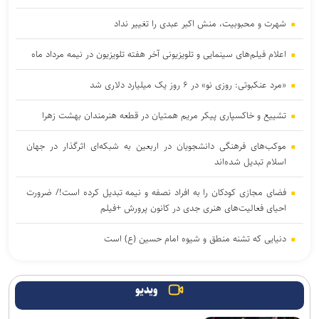
شهرت و محبوبیت، منش اکبر عبدی را تغییر نداد
اعلام فیلم‌های سینمایی و تلویزیونی آخر هفته تلویزیون در نیمه مرداد ماه
«مرد عنکبوتی: روزی نو» در ۶ روز یک میلیارد دلاری شد
تشییع و خاکسپاری پیکر مریم همتیان در قطعه هنرمندان بهشت زهرا
موکب‌های فرهنگی دانشجویان در اربعین به شبکه‌ای اثرگذار در جهان
اسلام تبدیل شده‌اند
فضای مجازی کودکان را به افراد نصفه و نیمه تبدیل کرده است!/ ضرورت
احیای فعالیت‌های هنری جدی در کانون پرورش +فیلم
دنیایی که تشنه منطق و شیوه امام حسین (ع) است
فرهنگ عاشورایی، راز ماندگاری شعار‌های مردمی پس از شهادت رهبر
شهید است
ویدیو
جیمز کامرون آماده خداحافظی با «آواتار»/ «در حال ترسیم آخرین پرده از