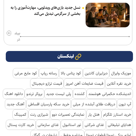
نسل جدید بازی‌های ویدئویی، مهارت‌آموزی را به
بخشی از سرگرمی تبدیل می‌کند
بیش
تر
لینکستان
موزیک وایرال
دیزلیران کانتین
کود پتاس بالا
رسانه رپاپ
کود مایع مرغی
خرید نقره آنلاین
قیمت ضایعات آهن امروز
قیمت ترازو دیجیتال
اندیشکده حکمرانی هوشمند
کشنده
پلی لیست جدید
بروکر ترندو
دانلود اهنگ
آپ تیون
دریافت طلای آبشده از میلی
خرید سکه پارسیان اقساطی
آهنگ جدید
خرید استارز تلگرام
هتل یار
نمایندگی تعمیرات دوو
شیرازی رنت
کمپینگ
هدایای تبلیغاتی
غذای شرکتی
تور استانبول
غذای سازمانی
خرید کارت پستال
لوازم یدکی تویوتا قطعات تویوتا
مشاوره حقوقی
تبلیغات در گوگل