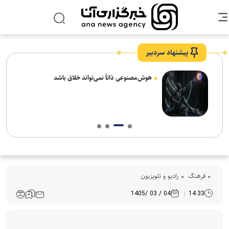
پیشنهاد سردبیر
های
هوش‌مصنوعی ذاتاً نمی‌تواند خلاق باشد
فرهنگ‌
رادیو و تلویزیون
04 / 03 /1405
14:33