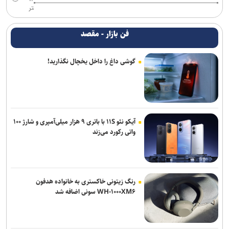
تر
فن بازار - مقصد
گوشی داغ را داخل یخچال نگذارید!
آیکو نئو ۱۱S با باتری ۹ هزار میلی‌آمپری و شارژ ۱۰۰
واتی رکورد می‌زند
رنگ زیتونی خاکستری به خانواده هدفون
WH-۱۰۰۰XM۶ سونی اضافه شد