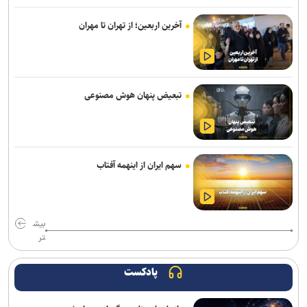
اعلام جدیدترین طرح‌های پژوهشی دوران جنگ در حوزه پزشکی/ فراخوان
آخرین اربعین؛ از تهران تا مهران
جذب طرح‌های تحقیقاتی آغاز شد
پیام رئیس جهاددانشگاهی به مناسبت روز خبرنگار/ تأکید بر نقش رسانه‌ها
در تبیین واقعیت‌ها و تقویت انسجام اجتماعی
تبعیض پنهان هوش مصنوعی
بازنگری کامل رشته‌های عمران، صنایع و برق در دانشگاه علم و صنعت/
رشته‌های جدید جایگزین رشته‌های کم‌متقاضی می‌شوند
دارو‌های دیابت را از نظر تأثیر بر چربی و عضله بدن با یکدیگر متفاوتند
سهم ایران از اینهمه آفتاب
طراحی پلتفرم هوشمند اکتشاف مواد معدنی مبتنی بر هوش مصنوعی
اعلام زمان فرآیند اسکان تابستانه دانشجویان علوم پزشکی شهیدبهشتی
بیش
تر
بیانیه بسیج اساتید جهاددانشگاهی به مناسبت سالروز تأسیس
جهاددانشگاهی
پادکست
ولایتی: نیروهای خارجی باید منطقه را ترک کنند