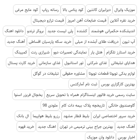
موزیک وایرال
دیزلیران کانتین
کود پتاس بالا
رسانه رپاپ
کود مایع مرغی
خرید نقره آنلاین
قیمت ضایعات آهن امروز
قیمت ترازو دیجیتال
اندیشکده حکمرانی هوشمند
کشنده
پلی لیست جدید
بروکر ترندو
دانلود اهنگ
آپ تیون
دریافت طلای آبشده از میلی
خرید سکه پارسیان اقساطی
آهنگ جدید
خرید استارز تلگرام
هتل یار
نمایندگی تعمیرات دوو
شیرازی رنت
کمپینگ
هدایای تبلیغاتی
غذای شرکتی
تور استانبول
غذای سازمانی
خرید کارت پستال
لوازم یدکی تویوتا قطعات تویوتا
مشاوره حقوقی
تبلیغات در گوگل
بهترین کارگزاری بورس
ثبت نام آمارکتس
سایت رسمی خرید فالوور اینستاگرام همراه با تحویل سریع
یخچال فریزر اسنوا
گاوصندوق خانگی
تاریخچه پلاک بیمه دات کام
ملودی 98
خرید سرور اختصاصی ایران
بلیط قطار مشهد
رزرو بلیط هواپیما
ال بانک
آهنگ جدید
بهترین جراح بینی ترمیمی در تهران
اهنگ جدید
خرید قهوه
اخبار بورس
دانلود وان موزیک