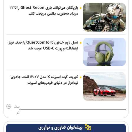
شرایط ورود به جشنواره رازی؛ اچ‌ایندکس ۲۰ برای محققان برجسته
بازیکنان می‌توانند بازی Ghost Recon را تا ۲۲
مرداد به‌صورت دائمی دریافت کنند
خبرنگاران در خط مقدم روایت حقیقت و صیانت از هویت و عزت ملی قرار
دارند
بررسی راهکار‌های تاب آوری و خدمات مستمر آب در شرایط جنگی
نسل دوم هدفون QuietComfort با حذف نویز
ارتقایافته و پورت USB-C عرضه شد
آغاز ثبت‌نام دهمین دوره طرح شهید احمدی‌روشن ویژه استادان متقاضی
راهبری هسته‌های مسئله‌محور
کوروت گرند اسپرت X مدل ۲۰۲۷؛ اثبات جادوی
نرم‌افزار در دنیای خودروهای اسپرت
بیش
تر
پیشخوان فناوری و نوآوری