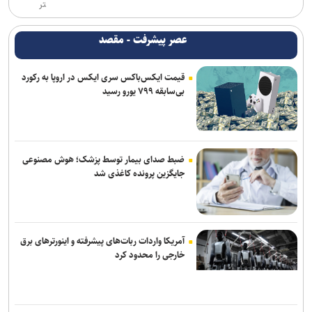
تر
افزایش احتمال انتقال بیماری‌های مشترک بین انسان و حیوان با قاچاق
دام/ کنترل تب دنگی از مالاریا دشوارتر است
عصر پیشرفت - مقصد
وزیر بهداشت: تکمیل بیمارستان ۱۷ شهریور برازجان تا اوایل سال آینده
قیمت ایکس‌باکس سری ایکس در اروپا به رکورد
هدف‌گذاری شده است
بی‌سابقه ۷۹۹ یورو رسید
یرخورد مرگبار ۲ سمند در جاده اهواز–خرمشهر/ ۴ سرنشین در میان
شعله‌های آتش جان باختند
سامانه تخصصی قوانین تأمین اجتماعی راه‌اندازی شد
ضبط صدای بیمار توسط پزشک؛ هوش مصنوعی
جایگزین پرونده کاغذی شد
موکب «سلام یا مهدی (عج)» در سامرا طی ۲۳ روز به حدود ۱۰۰ هزار زائر
از کشورهای مختلف خدمت‌رسانی کرد
آمریکا واردات ربات‌های پیشرفته و اینورترهای برق
خارجی را محدود کرد