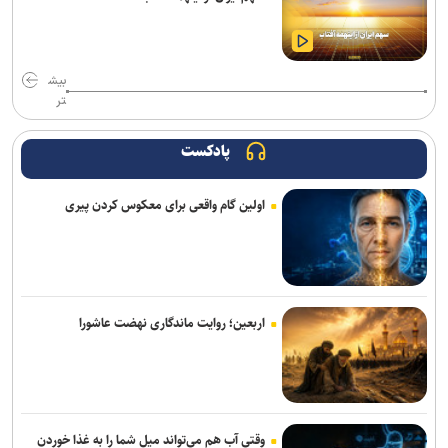
خستگی و خواب‌آلودگی؛ عامل اصلی تمام تصادفات زائران اربعین
زلزله کهنوج استان کرمان را لرزاند
بیش
ارائه بیش از ۱.۷ میلیون خدمت به زائران اربعین/ اجرای پزشکی خانواده تا
تر
شهریور در ۶۴ شهر منتخب
پادکست
مدیران مناطق تهران، بازوی اجرایی دولت برای تسریع در حل مسائل محلی
هستند
اولین گام واقعی برای معکوس کردن پیری
اتوبوس‌های رایگان شرکت واحد برای بازگشت زائران اربعین
رسیدگی به پرونده کلاهبرداری یک شرکت مهاجرتی با حدود ۳۰۰ شاکی در
دادسرای تهران
اربعین؛ روایت ماندگاری نهضت عاشورا
دادگاه پرونده کثیرالشاکی شرکت تات موتور تاک با ۲۹۷۹ نفر شاکی برگزار
شد
۷ مصدوم بر اثر تصادف خودروی حامل زائران ایرانی با گاردریل در محور
کربلا ـ نجف
وقتی آب هم می‌تواند میل شما را به غذا خوردن