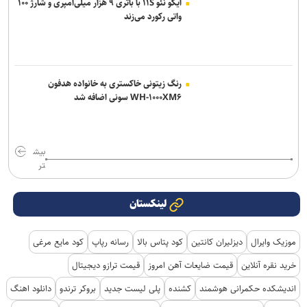
آیکو نئو ۱۱S با باتری ۹ هزار میلی‌آمپری و شارژ ۱۰۰
واتی رکورد می‌زند
رنگ زیتونی خاکستری به خانواده هدفون
WH-۱۰۰۰XM۶ سونی اضافه شد
بیش
تر
لینکستان
موزیک وایرال
دیزلیران کانتین
کود پتاس بالا
رسانه رپاپ
کود مایع مرغی
خرید نقره آنلاین
قیمت ضایعات آهن امروز
قیمت ترازو دیجیتال
اندیشکده حکمرانی هوشمند
کشنده
پلی لیست جدید
بروکر ترندو
دانلود اهنگ