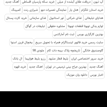
آپ تیون
دریافت طلای آبشده از میلی
خرید سکه پارسیان اقساطی
آهنگ جدید
خرید استارز تلگرام
هتل یار
نمایندگی تعمیرات دوو
شیرازی رنت
کمپینگ
هدایای تبلیغاتی
غذای شرکتی
تور استانبول
غذای سازمانی
خرید کارت پستال
لوازم یدکی تویوتا قطعات تویوتا
مشاوره حقوقی
تبلیغات در گوگل
بهترین کارگزاری بورس
ثبت نام آمارکتس
سایت رسمی خرید فالوور اینستاگرام همراه با تحویل سریع
یخچال فریزر اسنوا
گاوصندوق خانگی
تاریخچه پلاک بیمه دات کام
ملودی 98
خرید سرور اختصاصی ایران
بلیط قطار مشهد
رزرو بلیط هواپیما
ال بانک
آهنگ جدید
بهترین جراح بینی ترمیمی در تهران
اهنگ جدید
خرید قهوه
اخبار بورس
دانلود وان موزیک