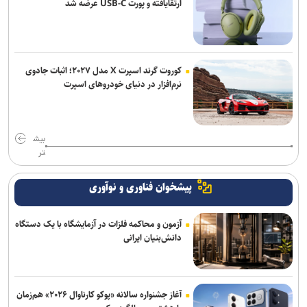
ارتقایافته و پورت USB-C عرضه شد
کمک کند
کوروت گرند اسپرت X مدل ۲۰۲۷؛ اثبات جادوی
نرم‌افزار در دنیای خودروهای اسپرت
بیش
تر
پیشخوان فناوری و نوآوری
آزمون و محاکمه فلزات در آزمایشگاه با یک دستگاه
دانش‌بنیان ایرانی
آغاز جشنواره سالانه «پوکو کارناوال ۲۰۲۶» هم‌زمان