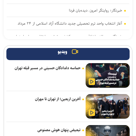
خبرنگار؛ روایتگر امروز، دیده‌بان فردا
آغاز انتخاب واحد ترم تحصیلی جدید دانشگاه آزاد اسلامی از ۲۴ مرداد
خبرنگاری رسالتی اخلاقی در مسیر کشف حقیقت و ارتقای سرمایه اجتماعی
است
ویدیو
استکبار ستیزی در اندیشه رهبر شهید هدف راهبردی بود/ یازدهمین
اجلاسیه بین‌المللی «مجاهدان در غربت» برگزار می‌شود
حماسه دلدادگان حسینی در مسیر قبله تهران
از هوش مصنوعی تا تغذیه رایگان؛ بسته تحولی جدید معاونت تربیتی و
مهارتی دانشگاه آزاد
بازنگری کامل رشته‌های عمران، صنایع و برق در دانشگاه علم و صنعت/
آخرین اربعین؛ از تهران تا مهران
رشته‌های جدید جایگزین رشته‌های کم‌متقاضی می‌شوند
پیام رئیس جهاددانشگاهی به مناسبت روز خبرنگار/ تأکید بر نقش رسانه‌ها
در تبیین واقعیت‌ها و تقویت انسجام اجتماعی
تبعیض پنهان هوش مصنوعی
اعلام جدیدترین طرح‌های پژوهشی دوران جنگ در حوزه پزشکی/ فراخوان