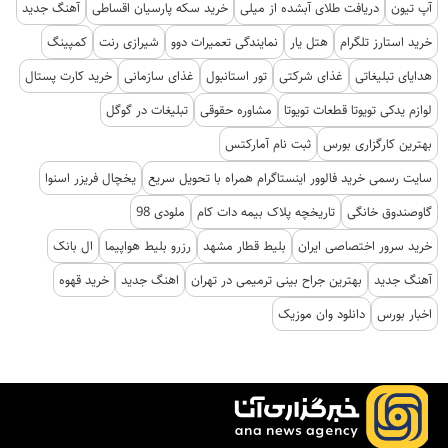
آپ تیون
دریافت طلای آبشده از میلی
خرید سکه پارسیان اقساطی
آهنگ جدید
خرید استارز تلگرام
هتل یار
نمایندگی تعمیرات دوو
شیرازی رنت
کمپینگ
هدایای تبلیغاتی
غذای شرکتی
تور استانبول
غذای سازمانی
خرید کارت پستال
لوازم یدکی تویوتا قطعات تویوتا
مشاوره حقوقی
تبلیغات در گوگل
بهترین کارگزاری بورس
ثبت نام آمارکتس
سایت رسمی خرید فالوور اینستاگرام همراه با تحویل سریع
یخچال فریزر اسنوا
گاوصندوق خانگی
تاریخچه پلاک بیمه دات کام
ملودی 98
خرید سرور اختصاصی ایران
بلیط قطار مشهد
رزرو بلیط هواپیما
ال بانک
آهنگ جدید
بهترین جراح بینی ترمیمی در تهران
اهنگ جدید
خرید قهوه
اخبار بورس
دانلود وان موزیک