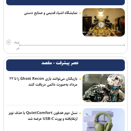
ملی؛ تذکر وزنی به نایب‌قهرمان جهان
نمایشگاه اشیاء قدیمی و صنایع دستی
ناکامی نماینده ایران در مسابقات ورزش های خیابانی
اژدهاکش به پرسپولیس پیوست
بیاتلو: با آریو قرارداد دارم/ حضورم در مس رفسنجان صحت ندارد
بیش
تر
مخالفت زارع با انتقال بازیکنان ملوان به پرسپولیس
عصر پیشرفت - مقصد
دنیامالی: مشتاق دیدار دوستانه ایران و آذربایجان هستیم+فیلم
بازیکنان می‌توانند بازی Ghost Recon را تا ۲۲
احسان پهلوان به فجر شهیدسپاسی پیوست
مرداد به‌صورت دائمی دریافت کنند
صادقی سرمربی ساپیا شد
واکنش باشگاه استقلال خوزستان به درگیری مدیرعامل و اعضای هیات
مدیره
نسل دوم هدفون QuietComfort با حذف نویز
ارتقایافته و پورت USB-C عرضه شد