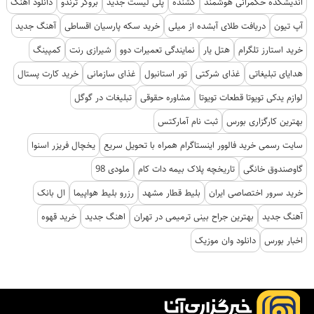
اندیشکده حکمرانی هوشمند
کشنده
پلی لیست جدید
بروکر ترندو
دانلود اهنگ
آپ تیون
دریافت طلای آبشده از میلی
خرید سکه پارسیان اقساطی
آهنگ جدید
خرید استارز تلگرام
هتل یار
نمایندگی تعمیرات دوو
شیرازی رنت
کمپینگ
هدایای تبلیغاتی
غذای شرکتی
تور استانبول
غذای سازمانی
خرید کارت پستال
لوازم یدکی تویوتا قطعات تویوتا
مشاوره حقوقی
تبلیغات در گوگل
بهترین کارگزاری بورس
ثبت نام آمارکتس
سایت رسمی خرید فالوور اینستاگرام همراه با تحویل سریع
یخچال فریزر اسنوا
گاوصندوق خانگی
تاریخچه پلاک بیمه دات کام
ملودی 98
خرید سرور اختصاصی ایران
بلیط قطار مشهد
رزرو بلیط هواپیما
ال بانک
آهنگ جدید
بهترین جراح بینی ترمیمی در تهران
اهنگ جدید
خرید قهوه
اخبار بورس
دانلود وان موزیک