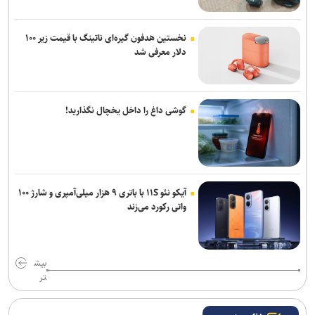
نخستین هدفون گیره‌ای ناتینگ با قیمت زیر ۱۰۰
دلار معرفی شد
گوشی داغ را داخل یخچال نگذارید!
آیکو نئو ۱۱S با باتری ۹ هزار میلی‌آمپری و شارژ ۱۰۰
واتی رکورد می‌زند
بیش
تر