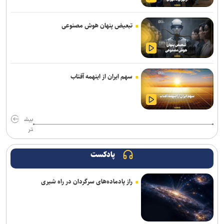
تور جهانی تنیس صربستان| ادامه پیروزی‌های یزدانی و جدال با نماینده
روسیه
تبعیض پنهان هوش مصنوعی
گودرزی: برخی از هندی‌ها سن‌شان تقلبی است ولی نباید باز هم به آنها
می‌باختیم/ ۵-۶ چهره خوب به کشتی ایران معرفی کردیم
رئیس فدراسیون بوکس: یک اعزام ما هزینه چهار اعزام رشته‌های دیگر را
سهم ایران از اینهمه آفتاب
دارد/ اعزام فروتن گل‌آرا به ناگویا منتفی شد
امیرحسین زارع؛ از استقلال تا بانک شهر؛ سامانه‌ باز و عدم رسمی شدن
هیچ قراردادی!
بیش
تر
برگزاری مجمع سالیانه فدراسیون بدمینتون
پادکست
تور جهانی تنیس صربستان| یزدانی با عبور از روسیه به مراکش رسید
راز پادماده‌های سرگردان در راه شیری
سرمربی اوکراینی تیم ملی آب‌های آرام: به شاگردانم ایمان دارم/ توانایی
کسب مدال را در ناگویا داریم
اولین اردوی مشترکی ملی‌پوشان نیراندازی با همتایان چینی