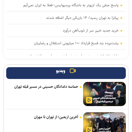
پاسخ منفی یک لزیونر به باشگاه پرسپولیس؛ فعلا به ایران نمی‌آیم
پیاتزا به تهران رسید/ ۱۴ بازیکن دیگر اضافه شدند
خرید جدید خیبر سر از ذوب‌آهن درآورد
پشت‌پرده بند فسخ قرارداد ۱۰۰ میلیونی استقلال و رضاییان
پایان شایعات در مورد جدایی؛ بیفوما در پرسپولیس ماندنی شد
موضع جدید نساجی درباره ایری و طاهری
ویدیو
سفر مربی جدید استقلال به ایران
حماسه دلدادگان حسینی در مسیر قبله تهران
استعلام استقلال از فیفا در مورد جذب بازیکن آزاد و پنجره تیم بانوان
واگذاری امتیاز شناورسازی قشم به سازمان منطقه آزاد/ بازگشت اصولی به
مدیریت فوتبال
آخرین اربعین؛ از تهران تا مهران
رکوردهای جهانی یوسفی و نصیری حفظ شد