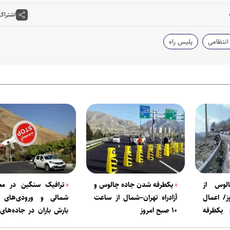
اشتراک
انتظامی
پلیس راه
لوس از
یکطرفه شدن جاده چالوس و
ترافیک سنگین در مح
روز/ اعمال
آزادراه تهران–شمال از ساعت
شمالی و ورودی‌های ت
یکطرفه
۱۰ صبح امروز
بارش باران در جاده‌ها
ده‌های
غرب کشور