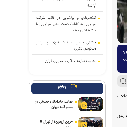
آپارتمان
کلاهبرداری و پولشویی در قالب شرکت
مهاجرتی به کانادا/ دست مدیر مهاجرتی با
۳۰۰ شاکی رو شد
واکنش پلیس به فیک نیوزها و بازنشرِ
ویدئوهایِ تکراری
رئیس پلیس راه فراجا از اعمال محدودیت‌ها و ممنوعیت‌های ترافیکی ویژه تعطیلات عید قربان در محورهای پرتردد کشور خبر داد و گفت: از ۵ تا ۹
ز،
تکذیب شایعه معافیت سربازان فراری
سامانه تخصصی قوانین تأمین اجتماعی
راه‌اندازی شد
ویدیو
موکب «سلام یا مهدی (عج)» در سامرا طی
ز، از
۲۳ روز به حدود ۱۰۰ هزار زائر از کشورهای
حماسه دلدادگان حسینی در
مختلف خدمت‌رسانی کرد
مسیر قبله تهران
راهور
آثار مخرب مصرف الکل و سیگار در بروز
آخرین اربعین؛ از تهران تا
بیماری‌ها