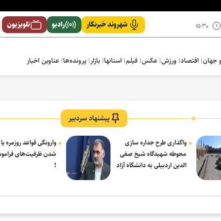
شهروند خبرنگار
رادیو
تلویزیون
۱۵:۳۰
 جهان
اقتصاد
ورزش
عکس
فیلم
استانها
بازار
پرونده‌ها
عناوین اخبار
پیشنهاد سردبیر
واگذاری طرح جداره سازی
وارونگی قواعد روزمره یا
محوطه شهیدگاه شیخ صفی
شدن ظرفیت‌های فرامو
الدین اردبیلی به دانشگاه آزاد
!
مشکین شهر