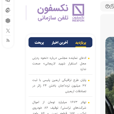
پربازدید
آخرین اخبار
پربحث
ادعای نماینده مجلس درباره «نحوه ردزنی
محل استقرار شهید لاریجانی» صحت
ندارد
پایان طرح ترافیکی اربعین پلیس با ثبت
۶۷ میلیون تردد/جان باختن ۲۴ زائر در
تصادفات اربعینی
تهاتر ۱۶۷۳ میلیارد تومان از اموال
شرکت‌های تراستی/ توقیف ۸۶ خودروی
لوکس، ۱۸۷ قطعه زمین و ۸۶ واحد