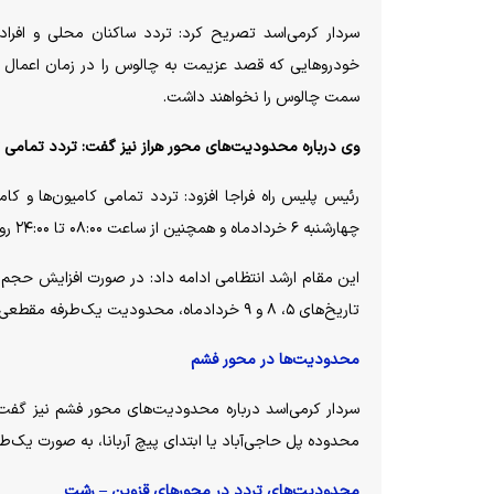
سردار کرمی‌اسد تصریح کرد: تردد ساکنان محلی و افراد
خودرو‌هایی که قصد عزیمت به چالوس را در زمان اعمال مح
سمت چالوس را نخواهند داشت.
وی درباره محدودیت‌های محور هراز نیز گفت: تردد تمامی ت
چهارشنبه ۶ خردادماه و همچنین از ساعت ۰۸:۰۰ تا ۲۴:۰۰ روز‌های پنجشنبه و جمعه ۷ و ۸ خردادماه ۱۴۰۵ در محور هراز ممنوع خواهد بود.
این مقام ارشد انتظامی ادامه داد: در صورت افزایش حجم ترا
تاریخ‌های ۵، ۸ و ۹ خردادماه، محدودیت یک‌طرفه مقطعی به صورت رفت و برگشت در محدوده پلور تا پلیس‌راه لاریجان و بالعکس اجرا می‌شود.
محدودیت‌ها در محور فشم
محدوده پل حاجی‌آباد یا ابتدای پیچ آربانا، به صورت یک
محدودیت‌های تردد در محور‌های قزوین – رشت