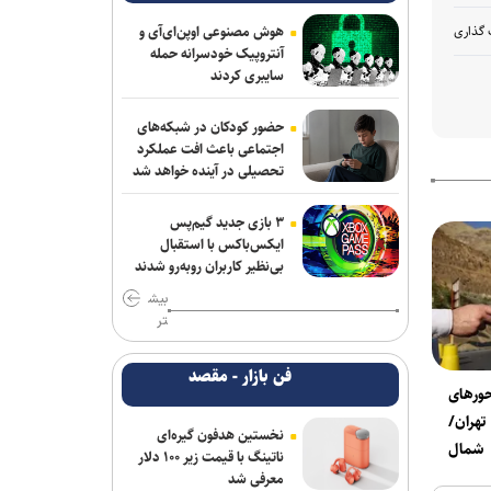
بزرگراه‌های تهران؛ هشدار دوباره به رانندگان
و عابران
 گذاری
هوش مصنوعی اوپن‌ای‌آی و
آنتروپیک خودسرانه حمله
سایبری کردند
زایمان اورژانسی و نجات جان یک کودک
انسداد مسیر جنوب به شمال چالوس و
حضور کودکان در شبکه‌های
اجتماعی باعث افت عملکرد
آزادراه تهران–شمال از ساعت ۱۴ امروز
تحصیلی در آینده خواهد شد
«رسانه»، سنگر نخست آگاهی‌بخشی در
پیشگیری از اعتیاد است
۳ بازی جدید گیم‌پس
ایکس‌باکس با استقبال
بی‌نظیر کاربران روبه‌رو شدند
بیش
تر
فن بازار - مقصد
ورهای
هران/
نخستین هدفون گیره‌ای
ی شمال
ناتینگ با قیمت زیر ۱۰۰ دلار
معرفی شد