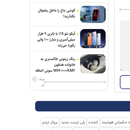
گوشی داغ را داخل یخچال
نگذارید!
آیکو نئو ۱۱S با باتری ۹ هزار
میلی‌آمپری و شارژ ۱۰۰ واتی
رکورد می‌زند
رنگ زیتونی خاکستری به
خانواده هدفون
WH-۱۰۰۰XM۶ سونی اضافه
شد
بیش
تر
 حکمرانی هوشمند
کشنده
پلی لیست جدید
بروکر ترندو