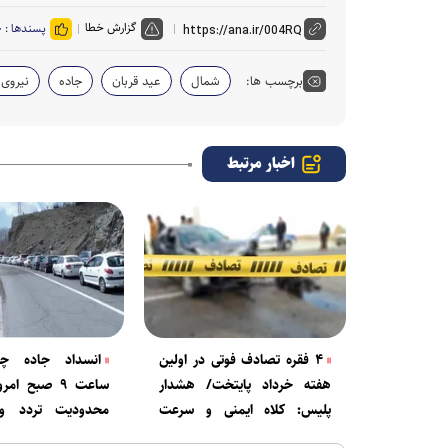
گزارش خطا
پسندها :
۰
برچسب ها:
شمال
عید قربان
جاده
نیروی 
اخبار مرتبط
۴ فقره تصادف فوتی در اولین
انسداد جاده چا
هفته خرداد پایتخت/ هشدار
ساعت ۹ صبح ام
پلیس: کلاه ایمنی و سرعت
محدودیت تردد و 
مطمئنه را جدی بگیرید
شدن مسیر در جا