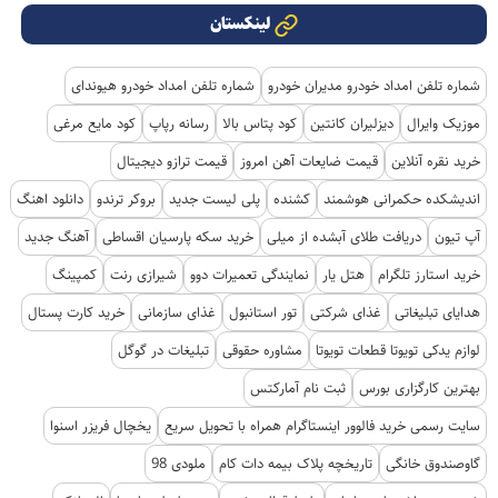
لینکستان
شماره تلفن امداد خودرو مدیران خودرو
شماره تلفن امداد خودرو هیوندای
موزیک وایرال
دیزلیران کانتین
کود پتاس بالا
رسانه رپاپ
کود مایع مرغی
خرید نقره آنلاین
قیمت ضایعات آهن امروز
قیمت ترازو دیجیتال
اندیشکده حکمرانی هوشمند
کشنده
پلی لیست جدید
بروکر ترندو
دانلود اهنگ
آپ تیون
دریافت طلای آبشده از میلی
خرید سکه پارسیان اقساطی
آهنگ جدید
خرید استارز تلگرام
هتل یار
نمایندگی تعمیرات دوو
شیرازی رنت
کمپینگ
هدایای تبلیغاتی
غذای شرکتی
تور استانبول
غذای سازمانی
خرید کارت پستال
لوازم یدکی تویوتا قطعات تویوتا
مشاوره حقوقی
تبلیغات در گوگل
بهترین کارگزاری بورس
ثبت نام آمارکتس
سایت رسمی خرید فالوور اینستاگرام همراه با تحویل سریع
یخچال فریزر اسنوا
گاوصندوق خانگی
تاریخچه پلاک بیمه دات کام
ملودی 98