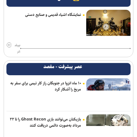
میلیارد دلاری بودجه نظامی در بحبوحه بحران اقتصادی
نمایشگاه اشیاء قدیمی و صنایع دستی
۱۱ سناتور دموکرات خواستار خروج آمریکا از جنگ با ایران شدند
پیام وزیر کشور به مناسبت روز خبرنگار
روسیه: رقابت برای دبیرکلی سازمان ملل همچنان باز است
بیش
تر
یورش صهیونیست‌ها به چند منطقه در کرانه باختری
عصر پیشرفت - مقصد
عراقچی: توافق با عمان نزدیک است/ تکذیب سهم ۱۱ درصدی ایران از خزر
۱۰ ماه انزوا در جنوبگان راز کار تیمی برای سفر به
ارسال بیش از ۲۵۰۰ محموله سلاح هند برای رژیم صهیونیستی
مریخ را آشکار کرد
سردار صنعتکاران: اقتدار در خلیج‌ فارس، ثمره ایمان و ایستادگی ملت
ایران است
اعتراف رسانه‌های خارجی به شکست ترامپ حاصل مجاهدت رسانه‌های
بازیکنان می‌توانند بازی Ghost Recon را تا ۲۲
انقلابی است
مرداد به‌صورت دائمی دریافت کنند