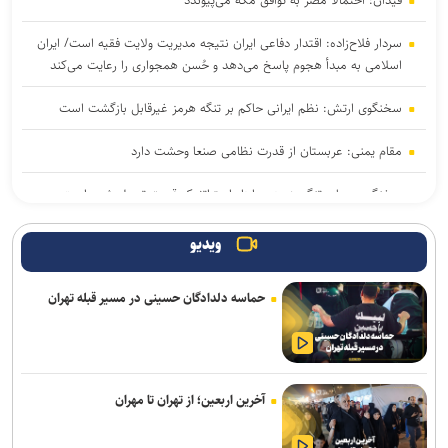
فیدان: احتمالاً مصر به توافق مکه می‌پیوندد
سردار فلاح‌زاده: اقتدار دفاعی ایران نتیجه مدیریت ولایت فقیه است/ ایران
اسلامی به مبدأ هجوم پاسخ می‌دهد و حُسن همجواری را رعایت می‌کند
سخنگوی ارتش: نظم ایرانی حاکم بر تنگه هرمز غیرقابل بازگشت است
مقام یمنی: عربستان از قدرت نظامی صنعا وحشت دارد
سخنگوی سپاه: تنگه هرمز به ابزار استراتژیک قدرت تبدیل شده است
جامعه را نمی‌توان با امرونهی اداره کرد/ با پشتیبانی رهبری تمام تلاش بر
ویدیو
وحدت و انسجام است
حماسه دلدادگان حسینی در مسیر قبله تهران
پزشکیان درخشش تیم ملی المپیاد هوش مصنوعی ایران در رقابت‌های
جهانی را تبریک گفت
سفر رئیس دستگاه اطلاعاتی عربستان به عراق
آخرین اربعین؛ از تهران تا مهران
عارف: هوش مصنوعی زیرساخت حکمرانی متوازن و جهش اقتصادی کشور
است