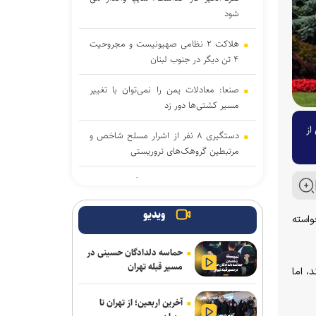
شود
هلاکت ۲ نظامی صهیونیست و مجروحیت
۴ تن دیگر در جنوب لبنان
صنعا: معادلات یمن را نمی‌توان با تغییر
مسیر کشتی‌ها دور زد
از
دستگیری ۸ نفر از اشرار مسلح شاخص و
مرتبطین گروهک‌های تروریستی
مذاکرات ایران-عمان درباره تنگه هرمز ادامه
دارد/ بیانیه مشترک در مرحله تدوین نهایی
ویدیو
واسته
سازمان ملل: طرف‌ها را به مذاکره درباره
تنگه هرمز تشویق می‌کنیم
حماسه دلدادگان حسینی در
مسیر قبله تهران
، اما
نشست وزیران خارجه مصر، ترکیه، پاکستان
و عربستان با محوریت تحولات منطقه
آخرین اربعین؛ از تهران تا