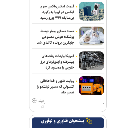
قیمت ایکس‌باکس سری
حادثه امنیتی دریایی در جنوب شرقی عدن
ایکس در اروپا به رکورد
بی‌سابقه ۷۹۹ یورو رسید
پزشکیان: مشروطه نماد بیداری،
قانون‌گرایی و مردم‌سالاری ملت ایران است
ضبط صدای بیمار توسط
پزشک؛ هوش مصنوعی
گفت‌وگوی تلفنی وزرای امور خارجه ایران و
جایگزین پرونده کاغذی شد
ایتالیا
آمریکا واردات ربات‌های
قدردانی از حضور حماسی ملت مبعوث
پیشرفته و اینورترهای برق
شده در راهپیمایی اربعین
خارجی را محدود کرد
وزارت خارجه یمن: تشدید تنش از سوی
روایت ظهور و خداحافظی
عربستان با واکنشی فراگیر روبه‌رو می‌شود
کنسولی که مسیر نینتندو را
تغییر داد
رسانه عبری: از آغاز جنگ غزه دست‌کم ۹
بیش
هزار نظامی صهیونیست زخمی شده‌اند
تر
ترامپ با تهدید افشاگران، بحران مهمات
پیشخوان فناوری و نوآوری
آمریکا را انکار کرد