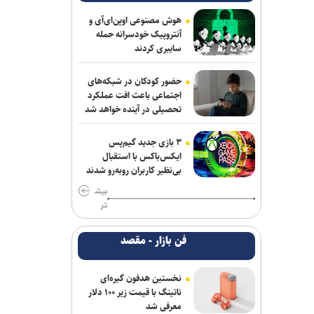
جلسات صحن علنی مجلس هفته آینده
هوش مصنوعی اوپن‌ای‌آی و
برگزار می‌شود
آنتروپیک خودسرانه حمله
سایبری کردند
بیانیۀ خانواده شهید لاریجانی دربارۀ
گمانه‌زنی‌های رسانه‌ای
حضور کودکان در شبکه‌های
اجتماعی باعث افت عملکرد
هلاکت اعضای یک تیم تروریستی در
تحصیلی در آینده خواهد شد
سیستان‌وبلوچستان
۳ بازی جدید گیم‌پس
آتلانتیک: دستاوردهای انتخاباتی ترامپ در
ایکس‌باکس با استقبال
حال از بین رفتن است
بی‌نظیر کاربران روبه‌رو شدند
بیش
حمله یک شهپاد به یک کشتی در نزدیکی
تر
باب‌المندب
فن بازار - مقصد
وزارت اطلاعات: ۲۱ مزدور موساد و ۴ شرور
مسلح در کرمان بازداشت شدند
نخستین هدفون گیره‌ای
انفجار در سوریه/ پهپادها در آسمان لاذقیه
ناتینگ با قیمت زیر ۱۰۰ دلار
رویت شدند
معرفی شد