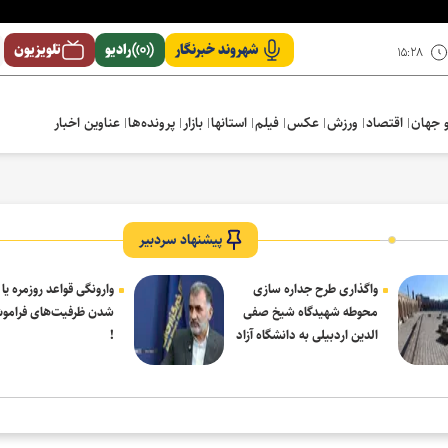
شهروند خبرنگار
رادیو
تلویزیون
۱۵:۲۸
 جهان
اقتصاد
ورزش
عکس
فیلم
استانها
بازار
پرونده‌ها
عناوین اخبار
پیشنهاد سردبیر
واگذاری طرح جداره سازی
وارونگی قواعد روزمره یا
محوطه شهیدگاه شیخ صفی
شدن ظرفیت‌های فرامو
الدین اردبیلی به دانشگاه آزاد
!
مشکین شهر