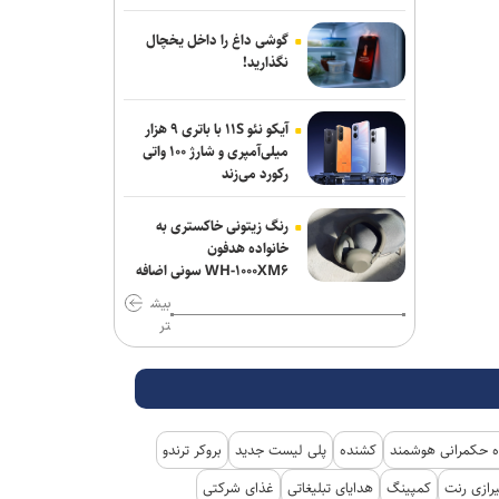
سردار موسوی: بسیجیان دریا دل کاشان به
گوشی داغ را داخل یخچال
وجود شما مباهات می‌کنیم
نگذارید!
گاردین: ترامپ هیچ ایده‌ای برای پایان دادن
آیکو نئو ۱۱S با باتری ۹ هزار
به جنگ شکست‌خورده علیه ایران ندارد
میلی‌آمپری و شارژ ۱۰۰ واتی
رکورد می‌زند
رنگ زیتونی خاکستری به
خانواده هدفون
WH-۱۰۰۰XM۶ سونی اضافه
شد
بیش
تر
 حکمرانی هوشمند
کشنده
پلی لیست جدید
بروکر ترندو
رازی رنت
کمپینگ
هدایای تبلیغاتی
غذای شرکتی