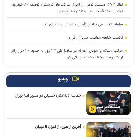
تهاتر ۱۶۷۳ میلیارد تومان از اموال شرکت‌های تراستی/ توقیف ۸۶ خودروی
لوکس، ۱۸۷ قطعه زمین و ۸۶ واحد آپارتمان
سامانه تخصصی قوانین تأمین اجتماعی راه‌اندازی شد
تکذیب شایعه معافیت سربازان فراری
موکب «سلام یا مهدی (عج)» در سامرا طی ۲۳ روز به حدود ۱۰۰ هزار زائر
از کشورهای مختلف خدمت‌رسانی کرد
یرخورد مرگبار ۲ سمند در جاده اهواز–خرمشهر/ ۴ سرنشین در میان
شعله‌های آتش جان باختند
ویدیو
امروز پنجشنبه نبض ترافیک پایتخت به آرامی می‌زند
حماسه دلدادگان حسینی در مسیر قبله تهران
افزایش احتمال انتقال بیماری‌های مشترک بین انسان و حیوان با قاچاق
دام/ کنترل تب دنگی از مالاریا دشوارتر است
وزیر بهداشت: تکمیل بیمارستان ۱۷ شهریور برازجان تا اوایل سال آینده
آخرین اربعین؛ از تهران تا مهران
هدف‌گذاری شده است