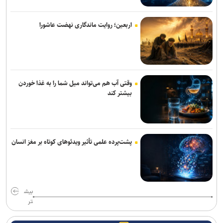
اتوبوس‌های رایگان شرکت واحد برای بازگشت زائران اربعین
دادگاه پرونده کثیرالشاکی شرکت تات موتور تاک با ۲۹۷۹ نفر شاکی برگزار
اربعین؛ روایت ماندگاری نهضت عاشورا
شد
رسیدگی به پرونده کلاهبرداری یک شرکت مهاجرتی با حدود ۳۰۰ شاکی در
دادسرای تهران
وقتی آب هم می‌تواند میل شما را به غذا خوردن
۶۰ میلیون تردد خودرویی در مرز‌های اربعینی ثبت شد
بیشتر کند
ستاد حقوق بشر: روز حقوق بشر اسلامی نماد مقاومت در برابر غرب است
سیگار مهم‌ترین دروازه ورود به مصرف مواد مخدر است
پشت‌پرده علمی تأثیر ویدئو‌های کوتاه بر مغز انسان
ورود حیوانات خانگی به رستوران‌ها و مراکز عرضه غذا تخلف بهداشتی
است
ادعای نماینده مجلس درباره «نحوه ردزنی محل استقرار شهید لاریجانی»
بیش
صحت ندارد
تر
اطلاعیه وزارت آموزش و پرورش درباره برگزاری امتحانات نهایی معوق در ۴