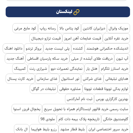
لینکستان
موزیک وایرال
دیزلیران کانتین
کود پتاس بالا
رسانه رپاپ
کود مایع مرغی
خرید نقره آنلاین
قیمت ضایعات آهن امروز
قیمت ترازو دیجیتال
اندیشکده حکمرانی هوشمند
کشنده
پلی لیست جدید
بروکر ترندو
دانلود اهنگ
آپ تیون
دریافت طلای آبشده از میلی
خرید سکه پارسیان اقساطی
آهنگ جدید
خرید استارز تلگرام
هتل یار
نمایندگی تعمیرات دوو
شیرازی رنت
کمپینگ
هدایای تبلیغاتی
غذای شرکتی
تور استانبول
غذای سازمانی
خرید کارت پستال
لوازم یدکی تویوتا قطعات تویوتا
مشاوره حقوقی
تبلیغات در گوگل
بهترین کارگزاری بورس
ثبت نام آمارکتس
سایت رسمی خرید فالوور اینستاگرام همراه با تحویل سریع
یخچال فریزر اسنوا
گاوصندوق خانگی
تاریخچه پلاک بیمه دات کام
ملودی 98
خرید سرور اختصاصی ایران
بلیط قطار مشهد
رزرو بلیط هواپیما
ال بانک