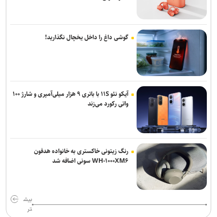
گوشی داغ را داخل یخچال نگذارید!
آیکو نئو ۱۱S با باتری ۹ هزار میلی‌آمپری و شارژ ۱۰۰
واتی رکورد می‌زند
رنگ زیتونی خاکستری به خانواده هدفون
WH-۱۰۰۰XM۶ سونی اضافه شد
بیش
تر