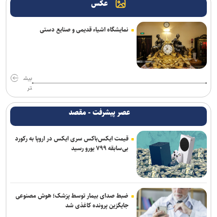
عکس
استان جنوبی کشور
رشد ۴۲ درصدی سازش در شورای حل اختلاف استان تهران
نمایشگاه اشیاء قدیمی و صنایع دستی
ترافیک سنگین در جاده چالوس/ جاده‌های شمالی بدون مداخلات جوی و
سایر محورها روان است
واکنش پلیس به فیک نیوزها و بازنشرِ ویدئوهایِ تکراری
بیش
تر
پایش شبانه روزی تهویه قطار‌ها و ایستگاه‌های مترو/ پیش‌بینی هوشمند
تهویه در قطار‌های جدید
عصر پیشرفت - مقصد
آثار مخرب مصرف الکل و سیگار در بروز بیماری‌ها
قیمت ایکس‌باکس سری ایکس در اروپا به رکورد
بی‌سابقه ۷۹۹ یورو رسید
کلاهبرداری و پولشویی در قالب شرکت مهاجرتی به کانادا/ دست مدیر
مهاجرتی با ۳۰۰ شاکی رو شد
تصادف زنجیره‌ای ۱۲ خودرو با ۱۹ مصدوم در محور یاسوج–اصفهان/ علت
حادثه در دست بررسی است
ضبط صدای بیمار توسط پزشک؛ هوش مصنوعی
جایگزین پرونده کاغذی شد
پایان طرح ترافیکی اربعین پلیس با ثبت ۶۷ میلیون تردد/جان باختن ۲۴