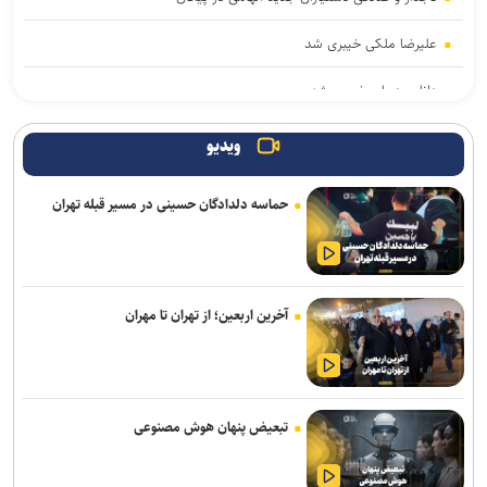
علیرضا ملکی خیبری شد
دانایی دوباره خیبری شد
تناقض در بودجه باشگاه سپاهان؛ رشد ۲۵ درصدی یا کاهش چشم‌گیر
ویدیو
بودجه فوتبال؟
حماسه دلدادگان حسینی در مسیر قبله تهران
فلاح به صنعت نفت پیوست
مدیرعامل پرسپولیس سفیر افتخاری چوگان شد
مدال طلای زارعی در بلاروس/ دومین رکوردشکنی دونده ایران در آستانه
آخرین اربعین؛ از تهران تا مهران
بازی‌های آسیایی
باختر: انتقال قرضی بازیکن بدون ثبت قرارداد تخلف است/ استقلال با
مجازاتی مواجه نخواهد شد
تبعیض پنهان هوش مصنوعی
ماجرای پیشنهاد سهراب بختیاری زاده به سردار آزمون چیست؟/ وعده
پوچی که به سرمربی استقلال داده شد