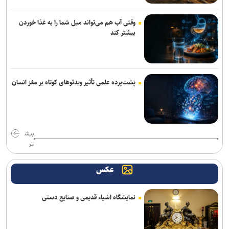
های پایه
وقتی آب هم می‌تواند میل شما را به غذا خوردن
برزگر: همای سعادت روی دوش تارتار نشسته است/ عیار واقعی پرسپولیس
بیشتر کند
از هفته پنجم به بعد مشخص می‌شود
دوری ۴ هفته ای مهران احمدی از تمرین و بازی های استقلال
کامیانی: درخواست میزبانی لیگ قهرمانان فوتسال را می‌دهیم
پشت‌پرده علمی تأثیر ویدئو‌های کوتاه بر مغز انسان
وزیر ورزش وارد آذربایجان شد
پرچم رقیب بالا رفت و اتفاقی نیفتاد؛ حضور در قهرمانی کشتی جهان با
بیش
بادیگارد!
تر
آذربایجان؛ میزبانی که در ۳۰ وزن حتی یک بار هم پرچمش بالا نرفت!
عکس
مدافع جوان آلومینیوم نزدیک به سپاهان
نمایشگاه اشیاء قدیمی و صنایع دستی
ادامه مذاکرات پیکان و شکاری
پشت‌پرده بند فسخ قرارداد ۱۰۰ میلیونی استقلال و رضاییان