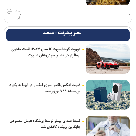
توافق دنیامالی و همتای آذربایجانی برای گسترش همکاری‌های ورزش و
بیش
جوانان ایران و جمهوری آذربایجان
تر
سفر مربی جدید استقلال به ایران
عصر پیشرفت - مقصد
پایان شایعات در مورد جدایی؛ بیفوما در پرسپولیس ماندنی شد
کوروت گرند اسپرت X مدل ۲۰۲۷؛ اثبات جادوی
نرم‌افزار در دنیای خودروهای اسپرت
پاسخ منفی یک لزیونر به باشگاه پرسپولیس؛ فعلا به ایران نمی‌آیم
موضع جدید نساجی درباره ایری و طاهری
استعلام استقلال از فیفا در مورد جذب بازیکن آزاد و پنجره تیم بانوان
قیمت ایکس‌باکس سری ایکس در اروپا به رکورد
بی‌سابقه ۷۹۹ یورو رسید
ضبط صدای بیمار توسط پزشک؛ هوش مصنوعی
جایگزین پرونده کاغذی شد