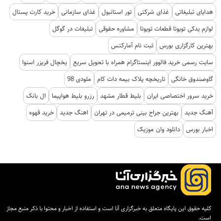
هدایای تبلیغاتی
غذای شرکتی
تور استانبول
غذای سازمانی
خرید کارت پستال
لوازم یدکی تویوتا قطعات تویوتا
مشاوره حقوقی
تبلیغات در گوگل
بهترین کارگزاری بورس
ثبت نام آمارکتس
سایت رسمی خرید فالوور اینستاگرام همراه با تحویل سریع
یخچال فریزر اسنوا
گاوصندوق خانگی
تاریخچه پلاک بیمه دات کام
ملودی 98
خرید سرور اختصاصی ایران
بلیط قطار مشهد
رزرو بلیط هواپیما
ال بانک
آهنگ جدید
بهترین جراح بینی ترمیمی در تهران
اهنگ جدید
خرید قهوه
اخبار بورس
دانلود وان موزیک
کلیه حقوق این پایگاه متعلق به خبرگزاری آنا است و استفاده از اخبار و محتوا با ذکر منبع مجاز
است.