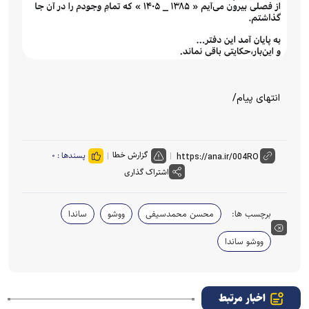
انتهای پیام/
گزارش خطا
پسندها :
۰
اشتراک گذاری
برچسب ها:
محسن محمدسیفی
ووشو
ساندا
ووشو ساندا
اخبار مرتبط