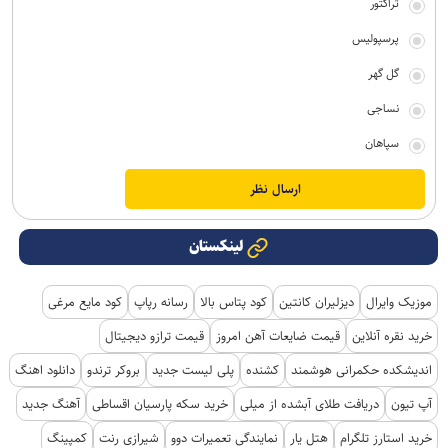
تراکتور
پرسپولیس
گل گهر
نساجی
سپاهان
لینکستان
موزیک وایرال
دیزلیران کانتین
کود پتاس بالا
رسانه رپاپ
کود مایع مرغی
خرید نقره آنلاین
قیمت ضایعات آهن امروز
قیمت ترازو دیجیتال
اندیشکده حکمرانی هوشمند
کشنده
پلی لیست جدید
بروکر ترندو
دانلود اهنگ
آپ تیون
دریافت طلای آبشده از میلی
خرید سکه پارسیان اقساطی
آهنگ جدید
خرید استارز تلگرام
هتل یار
نمایندگی تعمیرات دوو
شیرازی رنت
کمپینگ