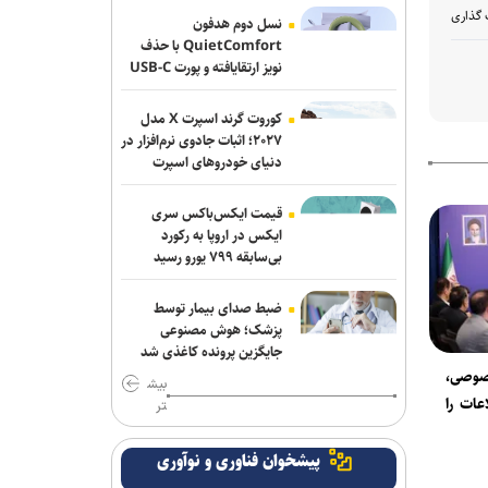
 گذاری
نسل دوم هدفون
خبرنگار؛ روایتگر روز‌هایی که از سر
QuietComfort با حذف
نویز ارتقایافته و پورت USB-C
گذراندیم و فردایی که پیش رو داریم
عرضه شد
برگزاری «زندگی‌نامه داستانی» در موزه
کوروت گرند اسپرت X مدل
انقلاب اسلامی و دفاع مقدس
۲۰۲۷؛ اثبات جادوی نرم‌افزار در
دنیای خودروهای اسپرت
«مرد عنکبوتی: یک روز تازه» در آستانه فتح
رکوردهای تازه؛ «اودیسه» از یک میلیارد
قیمت ایکس‌باکس سری
دلار گذشت
ایکس در اروپا به رکورد
بی‌سابقه ۷۹۹ یورو رسید
خبرنگاری در روزهای عادی، پیشه‌ای شریف،
اما در روزهای سخت، سیمایی از مجاهدت
ضبط صدای بیمار توسط
فرهنگی و اجتماعی پیدا می‌کند
پزشک؛ هوش مصنوعی
جایگزین پرونده کاغذی شد
اجرای «خسوف»؛ روایت موسیقایی عاشورا
وصی،
بیش
در تالار وحدت
عات را
تر
«واراناسی» راجامولی؛ دومین فیلم
پیشخوان فناوری و نوآوری
تمام‌آی‌مکس تاریخ با بودجه ۱۵۰ میلیون