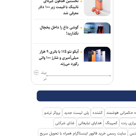
نخستین هدفون گیره‌ای
ناتینگ با قیمت زیر ۱۰۰ دلار
معرفی شد
گوشی داغ را داخل یخچال
نگذارید!
آیکو نئو ۱۱S با باتری ۹ هزار
میلی‌آمپری و شارژ ۱۰۰ واتی
رکورد می‌زند
بیش
تر
 حکمرانی هوشمند
کشنده
پلی لیست جدید
بروکر ترندو
رازی رنت
کمپینگ
هدایای تبلیغاتی
غذای شرکتی
کتس
سایت رسمی خرید فالوور اینستاگرام همراه با تحویل سریع