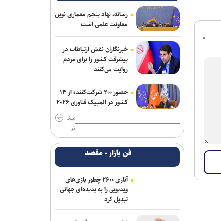
دلاری
رسانه، نهاد پنجم معماری نوین
کتاب «برنامه راهبردی حکمرانی‌محور» بنیاد
معاونت علمی است
شهید رونمایی شد/ برنامه پنج‌ساله بنیاد
شهید و امور ایثارگران برای حرکت تا افق
خبرنگاران نقش ارتباطات در
۱۴۱۰
پیشرفت کشور را برای مردم
روایت می‌کنند
خانه نمایش امید به دنبال پر کردن خلأ
تئاتر نوجوان؛ اجرای ۵۰۰ نوبت نمایش در
حضور ۲۰۰ شرکت‌کننده از ۱۴
۱۵ استان
کشور در المپیک فناوری ۲۰۲۶
بیش
«زنده‌شور» و «استخر» همچنان می‌تازند/
تر
مجموع فروش هفتگی دو فیلم، ۱۳ برابر ۶
فیلم دیگر! + جدول فروش
فن بازار - مقصد
آتاری ۲۶۰۰ چطور بازی‌های
ویدیویی را به پدیده‌ای جهانی
تبدیل کرد