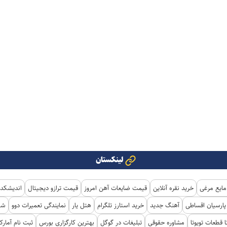
لینکستان
مایع مرغی
خرید نقره آنلاین
قیمت ضایعات آهن امروز
قیمت ترازو دیجیتال
اندیشکده
ارسیان اقساطی
آهنگ جدید
خرید استارز تلگرام
هتل یار
نمایندگی تعمیرات دوو
شی
ا قطعات تویوتا
مشاوره حقوقی
تبلیغات در گوگل
بهترین کارگزاری بورس
ثبت نام آمار