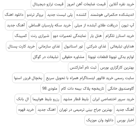
خرید نقره آنلاین
قیمت ضایعات آهن امروز
قیمت ترازو دیجیتال
اندیشکده حکمرانی هوشمند
کشنده
پلی لیست جدید
بروکر ترندو
دانلود اهنگ
آپ تیون
دریافت طلای آبشده از میلی
خرید سکه پارسیان اقساطی
آهنگ جدید
خرید استارز تلگرام
هتل یار
نمایندگی تعمیرات دوو
شیرازی رنت
کمپینگ
هدایای تبلیغاتی
غذای شرکتی
تور استانبول
غذای سازمانی
خرید کارت پستال
لوازم یدکی تویوتا قطعات تویوتا
مشاوره حقوقی
تبلیغات در گوگل
بهترین کارگزاری بورس
ثبت نام آمارکتس
سایت رسمی خرید فالوور اینستاگرام همراه با تحویل سریع
یخچال فریزر اسنوا
گاوصندوق خانگی
تاریخچه پلاک بیمه دات کام
ملودی 98
خرید سرور اختصاصی ایران
بلیط قطار مشهد
رزرو بلیط هواپیما
ال بانک
آهنگ جدید
بهترین جراح بینی ترمیمی در تهران
اهنگ جدید
خرید قهوه
اخبار بورس
دانلود وان موزیک