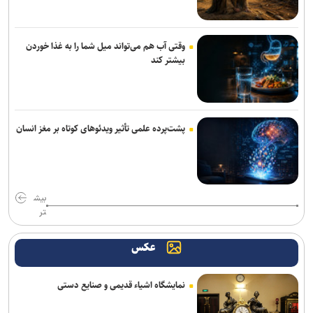
پزشکیان: اگر تا امروز مانده‌ایم، به‌خاطر مردم نجیب ایران است/ حتی
گلایه‌مندان هم همراهی کردند + صوت
وقتی آب هم می‌تواند میل شما را به غذا خوردن
بیشتر کند
دستگیری ۸ نفر از اشرار مسلح شاخص و مرتبطین گروهک‌های تروریستی
مذاکرات ایران-عمان درباره تنگه هرمز ادامه دارد/ بیانیه مشترک در مرحله
تدوین نهایی
پشت‌پرده علمی تأثیر ویدئو‌های کوتاه بر مغز انسان
نشست وزیران خارجه مصر، ترکیه، پاکستان و عربستان با محوریت تحولات
منطقه
هلاکت ۲ نظامی صهیونیست و مجروحیت ۴ تن دیگر در جنوب لبنان
بیش
تر
سازمان ملل: طرف‌ها را به مذاکره درباره تنگه هرمز تشویق می‌کنیم
عکس
صنعا: معادلات یمن را نمی‌توان با تغییر مسیر کشتی‌ها دور زد
انصارالله حمله به یک نفتکش عربستان را تأیید کرد
نمایشگاه اشیاء قدیمی و صنایع دستی
بازداشت استاد سال دانشگاه مریلند توسط پلیس مهاجرت آمریکا