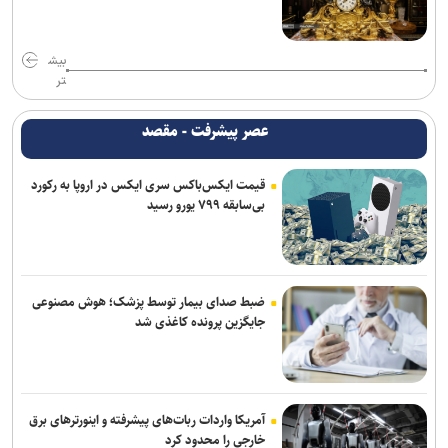
پزشکیان: جامعه امروز بیش از هر زمان به همدلی و اخلاق قرآنی نیاز دارد
بیش
حادثه امنیتی دریایی در جنوب شرقی عدن
تر
پزشکیان: مشروطه نماد بیداری، قانون‌گرایی و مردم‌سالاری ملت ایران
عصر پیشرفت - مقصد
است
قیمت ایکس‌باکس سری ایکس در اروپا به رکورد
همکاری تهران و بغداد برای خدمت به زائران در مرز زرباطیه
بی‌سابقه ۷۹۹ یورو رسید
گفت‌وگوی تلفنی وزرای امور خارجه ایران و ایتالیا
وزارت خارجه یمن: تشدید تنش از سوی عربستان با واکنشی فراگیر روبه‌رو
می‌شود
ضبط صدای بیمار توسط پزشک؛ هوش مصنوعی
جایگزین پرونده کاغذی شد
حمله یک شهپاد به یک کشتی در نزدیکی باب‌المندب
آمریکا واردات ربات‌های پیشرفته و اینورترهای برق
خارجی را محدود کرد