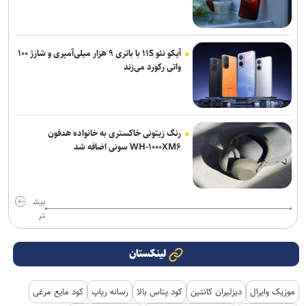
آیکو نئو ۱۱S با باتری ۹ هزار میلی‌آمپری و شارژ ۱۰۰
واتی رکورد می‌زند
رنگ زیتونی خاکستری به خانواده هدفون
WH-۱۰۰۰XM۶ سونی اضافه شد
بیش
تر
لینکستان
موزیک وایرال
دیزلیران کانتین
کود پتاس بالا
رسانه رپاپ
کود مایع مرغی