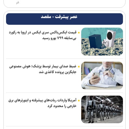
تر
عصر پیشرفت - مقصد
قیمت ایکس‌باکس سری ایکس در اروپا به رکورد
بی‌سابقه ۷۹۹ یورو رسید
ضبط صدای بیمار توسط پزشک؛ هوش مصنوعی
جایگزین پرونده کاغذی شد
آمریکا واردات ربات‌های پیشرفته و اینورترهای برق
خارجی را محدود کرد