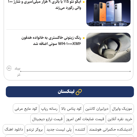
آیکو نئو ۱۱S با باتری ۹ هزار میلی‌آمپری و شارژ ۱۰۰
واتی رکورد می‌زند
رنگ زیتونی خاکستری به خانواده هدفون
WH-۱۰۰۰XM۶ سونی اضافه شد
بیش
تر
لینکستان
موزیک وایرال
دیزلیران کانتین
کود پتاس بالا
رسانه رپاپ
کود مایع مرغی
خرید نقره آنلاین
قیمت ضایعات آهن امروز
قیمت ترازو دیجیتال
اندیشکده حکمرانی هوشمند
کشنده
پلی لیست جدید
بروکر ترندو
دانلود اهنگ