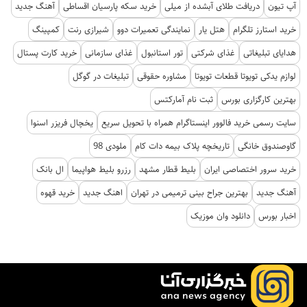
آپ تیون
دریافت طلای آبشده از میلی
خرید سکه پارسیان اقساطی
آهنگ جدید
خرید استارز تلگرام
هتل یار
نمایندگی تعمیرات دوو
شیرازی رنت
کمپینگ
هدایای تبلیغاتی
غذای شرکتی
تور استانبول
غذای سازمانی
خرید کارت پستال
لوازم یدکی تویوتا قطعات تویوتا
مشاوره حقوقی
تبلیغات در گوگل
بهترین کارگزاری بورس
ثبت نام آمارکتس
سایت رسمی خرید فالوور اینستاگرام همراه با تحویل سریع
یخچال فریزر اسنوا
گاوصندوق خانگی
تاریخچه پلاک بیمه دات کام
ملودی 98
خرید سرور اختصاصی ایران
بلیط قطار مشهد
رزرو بلیط هواپیما
ال بانک
آهنگ جدید
بهترین جراح بینی ترمیمی در تهران
اهنگ جدید
خرید قهوه
اخبار بورس
دانلود وان موزیک