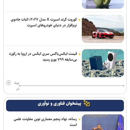
کوروت گرند اسپرت X مدل ۲۰۲۷؛ اثبات جادوی
نرم‌افزار در دنیای خودروهای اسپرت
قیمت ایکس‌باکس سری ایکس در اروپا به رکورد
بی‌سابقه ۷۹۹ یورو رسید
بیش
تر
پیشخوان فناوری و نوآوری
رسانه، نهاد پنجم معماری نوین معاونت علمی
است