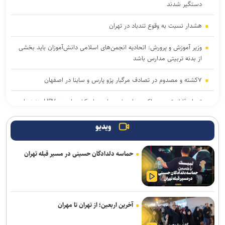
دستگیر شدند
هشدار نسبت به وقوع تندباد در تهران
وزیر آموزش و پرورش: اتحادیه انجمن‌های اسلامی دانش‌آموزان باید بخشی
از بدنه تربیتی مدارس باشد
۷کشته و مصدوم در تصادف مرگبار پژو پارس و ساینا در اصفهان
تعداد قابل توجهی واکسن وارد شده یا در راه کشور است؛ HPV هنوز وارد
سبد واکسیناسیون ملی نشده است
ویدیو
تشکیل تیم کارآگاهانِ زبده برای دستگیری عاملانِ قتل حمیدرضا رجب‌زاده
حماسه دلدادگان حسینی در مسیر قبله تهران
انصاری: خسارت‌های زیست‌محیطی جنگ در خلیج فارس را مطالبه‌
می‌کنیم
۵۳ هزار موتور سوار به دلیل تردد در خطوط ویژه اعمال قانون شدند
آخرین اربعین؛ از تهران تا مهران
تقویت ناوگان هوایی هلال‌احمر با الحاق ۲۴ بالگرد جدید