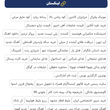
لینکستان
موزیک وایرال
دیزلیران کانتین
کود پتاس بالا
رسانه رپاپ
کود مایع مرغی
خرید نقره آنلاین
قیمت ضایعات آهن امروز
قیمت ترازو دیجیتال
اندیشکده حکمرانی هوشمند
کشنده
پلی لیست جدید
بروکر ترندو
دانلود اهنگ
آپ تیون
دریافت طلای آبشده از میلی
خرید سکه پارسیان اقساطی
آهنگ جدید
خرید استارز تلگرام
هتل یار
نمایندگی تعمیرات دوو
شیرازی رنت
کمپینگ
هدایای تبلیغاتی
غذای شرکتی
تور استانبول
غذای سازمانی
خرید کارت پستال
لوازم یدکی تویوتا قطعات تویوتا
مشاوره حقوقی
تبلیغات در گوگل
بهترین کارگزاری بورس
ثبت نام آمارکتس
سایت رسمی خرید فالوور اینستاگرام همراه با تحویل سریع
یخچال فریزر اسنوا
گاوصندوق خانگی
تاریخچه پلاک بیمه دات کام
ملودی 98
خرید سرور اختصاصی ایران
بلیط قطار مشهد
رزرو بلیط هواپیما
ال بانک
آهنگ جدید
بهترین جراح بینی ترمیمی در تهران
اهنگ جدید
خرید قهوه