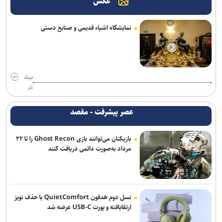
عکس
فراخوان شصت‌وچهارمین جایزه البرز دانش‌آموزی منتشر شد/ تقدیر از ۶۴
دانش‌آموز برتر کشور
نمایشگاه اشیاء قدیمی و صنایع دستی
تقدیر رئیس جمعیت هلال‌احمر از «روایت‌گران ایثار» به مناسبت روز
خبرنگار
حسینیه قوجان؛ تماشاخانه حافظه ایرانی+ تصاویر
بیش
سهم ۳۸ درصدی تهران از شبکه مترو کلانشهر‌های ایران در افق طرح جامع
تر
حمل و نقل و ترافیک
عصر پیشرفت - مقصد
پروژه‌های شهری که طی یک ماه و نیم آینده به بهره‌برداری می‌رسد
بازیکنان می‌توانند بازی Ghost Recon را تا ۲۲
جهانگیر: ۷۰۰ پرونده تعهدات ارزی در دادسرای تهران در حال رسیدگی
مرداد به‌صورت دائمی دریافت کنند
است/ تغییرات مدیریتی در دوره جدید قوه قضائیه آغاز خواهد شد
روز خبرنگار روز پاسداشت راویان آگاهی و معماران اعتماد عمومی است
رئیس قوه قضاییه: خبرنگار متعهد، هم‌سنگر رزمندگان پشت لانچر است
نسل دوم هدفون QuietComfort با حذف نویز
ارتقایافته و پورت USB-C عرضه شد
انعکاس منصفانه چالش‌های سلامت به اصلاح سیاست‌ها کمک می‌کند