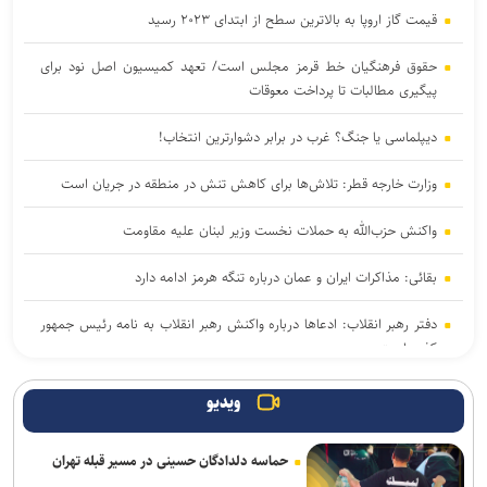
قیمت گاز اروپا به بالاترین سطح از ابتدای ۲۰۲۳ رسید
حقوق فرهنگیان خط قرمز مجلس است/ تعهد کمیسیون اصل نود برای
پیگیری مطالبات تا پرداخت معوقات
دیپلماسی یا جنگ؟ غرب در برابر دشوارترین انتخاب!
وزارت خارجه قطر: تلاش‌ها برای کاهش تنش در منطقه در جریان است
واکنش حزب‌الله به حملات نخست‌ وزیر لبنان علیه مقاومت
بقائی: مذاکرات ایران و عمان درباره تنگه هرمز ادامه دارد
دفتر رهبر انقلاب: ادعاها درباره واکنش رهبر انقلاب به نامه رئیس جمهور
کذب است
پخش قسمت اول مصاحبه پزشکیان به فردا شب موکول شد
ویدیو
هشدار رئیس کمیسیون امنیت ملی به آمریکا: به زودی از منطقه اخراج
حماسه دلدادگان حسینی در مسیر قبله تهران
می‌شوید