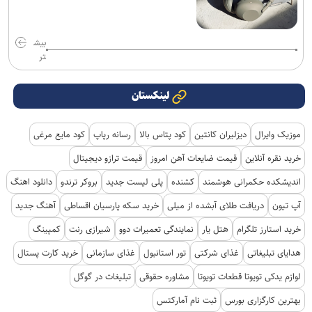
بیش
تر
لینکستان
موزیک وایرال
دیزلیران کانتین
کود پتاس بالا
رسانه رپاپ
کود مایع مرغی
خرید نقره آنلاین
قیمت ضایعات آهن امروز
قیمت ترازو دیجیتال
اندیشکده حکمرانی هوشمند
کشنده
پلی لیست جدید
بروکر ترندو
دانلود اهنگ
آپ تیون
دریافت طلای آبشده از میلی
خرید سکه پارسیان اقساطی
آهنگ جدید
خرید استارز تلگرام
هتل یار
نمایندگی تعمیرات دوو
شیرازی رنت
کمپینگ
هدایای تبلیغاتی
غذای شرکتی
تور استانبول
غذای سازمانی
خرید کارت پستال
لوازم یدکی تویوتا قطعات تویوتا
مشاوره حقوقی
تبلیغات در گوگل
بهترین کارگزاری بورس
ثبت نام آمارکتس