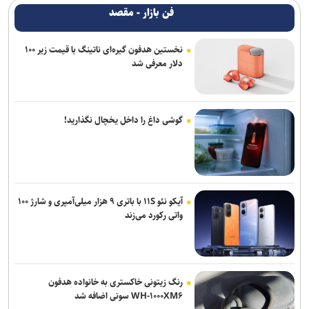
فن بازار - مقصد
نخستین هدفون گیره‌ای ناتینگ با قیمت زیر ۱۰۰
دلار معرفی شد
گوشی داغ را داخل یخچال نگذارید!
آیکو نئو ۱۱S با باتری ۹ هزار میلی‌آمپری و شارژ ۱۰۰
واتی رکورد می‌زند
رنگ زیتونی خاکستری به خانواده هدفون
WH-۱۰۰۰XM۶ سونی اضافه شد