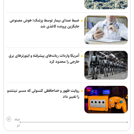
پزشکیان: جامعه امروز بیش از هر زمان به همدلی و اخلاق قرآنی نیاز دارد
گفت‌وگوی تلفنی وزرای امور خارجه ایران و ایتالیا
ضبط صدای بیمار توسط پزشک؛ هوش مصنوعی
جایگزین پرونده کاغذی شد
پزشکیان: مشروطه نماد بیداری، قانون‌گرایی و مردم‌سالاری ملت ایران
است
انصارالله حمله به یک نفتکش عربستان را تأیید کرد
آمریکا واردات ربات‌های پیشرفته و اینورترهای برق
خارجی را محدود کرد
روایت ظهور و خداحافظی کنسولی که مسیر نینتندو
را تغییر داد
بیش
تر