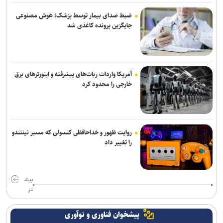
انفجار در سوریه/ پهپادها در آسمان لاذقیه رویت شدند
ضبط صدای بیمار توسط پزشک؛ هوش مصنوعی
جایگزین پرونده کاغذی شد
شبکه اول روسیه: اربعین یکی از بزرگ‌ترین راهپیمایی‌های جهان است
آمریکا واردات ربات‌های پیشرفته و اینورترهای برق
خارجی را محدود کرد
روایت ظهور و خداحافظی کنسولی که مسیر نینتندو
را تغییر داد
بیش
تر
پیشخوان فناوری و نوآوری