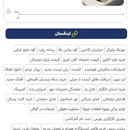
بیش
تر
لینکستان
موزیک وایرال
دیزلیران کانتین
کود پتاس بالا
رسانه رپاپ
کود مایع مرغی
خرید نقره آنلاین
قیمت ضایعات آهن امروز
قیمت ترازو دیجیتال
اندیشکده حکمرانی هوشمند
کشنده
پلی لیست جدید
بروکر ترندو
دانلود اهنگ
آپ تیون
دریافت طلای آبشده از میلی
خرید سکه پارسیان اقساطی
آهنگ جدید
خرید استارز تلگرام
هتل یار
نمایندگی تعمیرات دوو
شیرازی رنت
کمپینگ
هدایای تبلیغاتی
غذای شرکتی
تور استانبول
غذای سازمانی
خرید کارت پستال
لوازم یدکی تویوتا قطعات تویوتا
مشاوره حقوقی
تبلیغات در گوگل
بهترین کارگزاری بورس
ثبت نام آمارکتس
سایت رسمی خرید فالوور اینستاگرام همراه با تحویل سریع
یخچال فریزر اسنوا