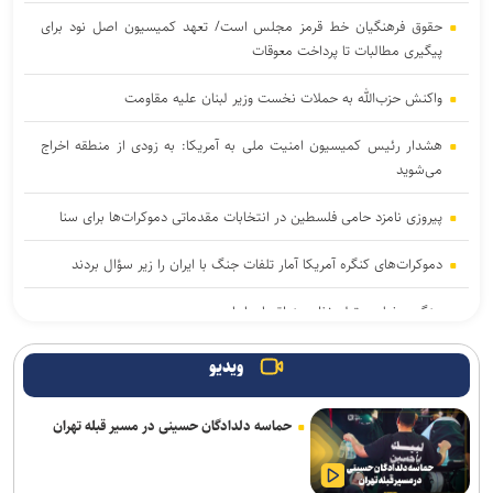
حقوق فرهنگیان خط قرمز مجلس است/ تعهد کمیسیون اصل نود برای
پیگیری مطالبات تا پرداخت معوقات
واکنش حزب‌الله به حملات نخست‌ وزیر لبنان علیه مقاومت
هشدار رئیس کمیسیون امنیت ملی به آمریکا: به زودی از منطقه اخراج
می‌شوید
پیروزی نامزد حامی فلسطین در انتخابات مقدماتی دموکرات‌ها برای سنا
دموکرات‌های کنگره آمریکا آمار تلفات جنگ با ایران را زیر سؤال بردند
جنگ رمضان و تولد نظم منطقه ای ایران
یمن: هشتمین نفتکش سعودی را در شمال دریای سرخ هدف قرار دادیم
ویدیو
سی‌بی‌اس: آمریکا بخش عمده ذخایر موشک‌های دوربرد خود را مصرف
حماسه دلدادگان حسینی در مسیر قبله تهران
کرده است
المیادین: احتمال تدوین تفاهمنامه‌ای جداگانه درباره تنگه هرمز