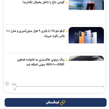
گوشی داغ را داخل یخچال نگذارید!
آیکو نئو ۱۱S با باتری ۹ هزار میلی‌آمپری و شارژ ۱۰۰
واتی رکورد می‌زند
رنگ زیتونی خاکستری به خانواده هدفون
WH-۱۰۰۰XM۶ سونی اضافه شد
بیش
تر
لینکستان