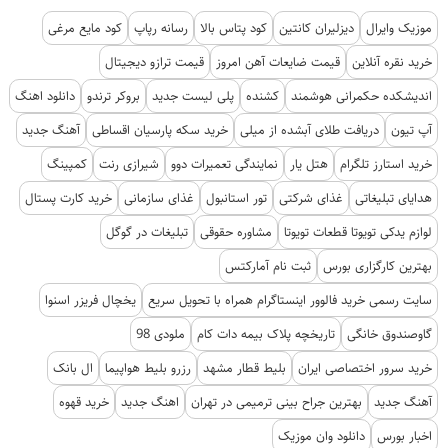
موزیک وایرال
دیزلیران کانتین
کود پتاس بالا
رسانه رپاپ
کود مایع مرغی
خرید نقره آنلاین
قیمت ضایعات آهن امروز
قیمت ترازو دیجیتال
اندیشکده حکمرانی هوشمند
کشنده
پلی لیست جدید
بروکر ترندو
دانلود اهنگ
آپ تیون
دریافت طلای آبشده از میلی
خرید سکه پارسیان اقساطی
آهنگ جدید
خرید استارز تلگرام
هتل یار
نمایندگی تعمیرات دوو
شیرازی رنت
کمپینگ
هدایای تبلیغاتی
غذای شرکتی
تور استانبول
غذای سازمانی
خرید کارت پستال
لوازم یدکی تویوتا قطعات تویوتا
مشاوره حقوقی
تبلیغات در گوگل
بهترین کارگزاری بورس
ثبت نام آمارکتس
سایت رسمی خرید فالوور اینستاگرام همراه با تحویل سریع
یخچال فریزر اسنوا
گاوصندوق خانگی
تاریخچه پلاک بیمه دات کام
ملودی 98
خرید سرور اختصاصی ایران
بلیط قطار مشهد
رزرو بلیط هواپیما
ال بانک
آهنگ جدید
بهترین جراح بینی ترمیمی در تهران
اهنگ جدید
خرید قهوه
اخبار بورس
دانلود وان موزیک