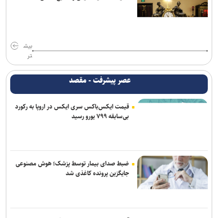
همکاری تهران و بغداد برای خدمت به زائران در مرز زرباطیه
گفت‌وگوی تلفنی وزرای امور خارجه ایران و ایتالیا
بیش
وزارت خارجه یمن: تشدید تنش از سوی عربستان با واکنشی فراگیر روبه‌رو
تر
می‌شود
عصر پیشرفت - مقصد
آتلانتیک: دستاوردهای انتخاباتی ترامپ در حال از بین رفتن است
قیمت ایکس‌باکس سری ایکس در اروپا به رکورد
حمله یک شهپاد به یک کشتی در نزدیکی باب‌المندب
بی‌سابقه ۷۹۹ یورو رسید
فایننشال‌تایمز: توافق احتمالی آمریکا و ایران اهداف اولیه ترامپ را محقق
نمی‌کند
انفجار در سوریه/ پهپادها در آسمان لاذقیه رویت شدند
ضبط صدای بیمار توسط پزشک؛ هوش مصنوعی
جایگزین پرونده کاغذی شد
شبکه اول روسیه: اربعین یکی از بزرگ‌ترین راهپیمایی‌های جهان است