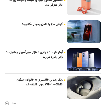
دلار معرفی شد
گوشی داغ را داخل یخچال نگذارید!
آیکو نئو ۱۱S با باتری ۹ هزار میلی‌آمپری و شارژ ۱۰۰
واتی رکورد می‌زند
رنگ زیتونی خاکستری به خانواده هدفون
WH-۱۰۰۰XM۶ سونی اضافه شد
بیش