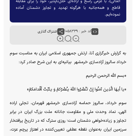
العالی)، با عزمی راسخ و اراده‌ای خلل‌ناپذیر، خود را برای مقابله
قاطع و همه‌جانبه با هرگونه تهدید و تجاوز دشمنان آماده
نموده‌ایم.
کد خبر : ۱۰۵۸۳۳۹
اشتراک گذاری
به گزارش خبرگزاری آنا، ارتش جمهوری اسلامی ایران به مناسبت سوم
خرداد سالروز آزادسازی خرمشهر بیانیه‌ای به این شرح صادر کرد:
«بسم الله الرحمن الرحیم
«یا أَیهَا الَّذِینَ آمَنُوا إِنْ تَنْصُرُوا اللَّهَ ینْصُرْکمْ وَ یثَبِّتْ أَقْدامَکمْ»
سوم خرداد، سالروز حماسه آزادسازی خرمشهر قهرمان، تجلی اراده
الهی، نماد وحدت ملی و مقاومت جانانه ملت بزرگ ایران در برابر
تجاوز و زیاده‌خواهی دشمنان است؛ روزی سترگ که در تاریخ پرافتخار
سرزمین ایران به‌عنوان نقطه عطفی تعیین‌کننده در اهتزاز پرچم عزت،