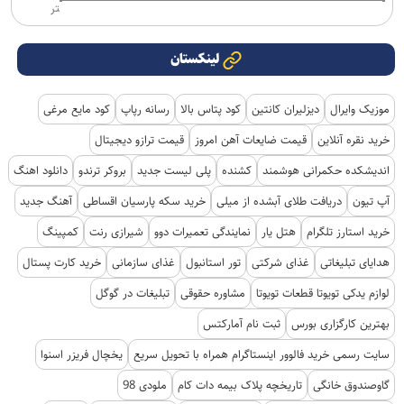
تر
لینکستان
موزیک وایرال
دیزلیران کانتین
کود پتاس بالا
رسانه رپاپ
کود مایع مرغی
خرید نقره آنلاین
قیمت ضایعات آهن امروز
قیمت ترازو دیجیتال
اندیشکده حکمرانی هوشمند
کشنده
پلی لیست جدید
بروکر ترندو
دانلود اهنگ
آپ تیون
دریافت طلای آبشده از میلی
خرید سکه پارسیان اقساطی
آهنگ جدید
خرید استارز تلگرام
هتل یار
نمایندگی تعمیرات دوو
شیرازی رنت
کمپینگ
هدایای تبلیغاتی
غذای شرکتی
تور استانبول
غذای سازمانی
خرید کارت پستال
لوازم یدکی تویوتا قطعات تویوتا
مشاوره حقوقی
تبلیغات در گوگل
بهترین کارگزاری بورس
ثبت نام آمارکتس
سایت رسمی خرید فالوور اینستاگرام همراه با تحویل سریع
یخچال فریزر اسنوا
گاوصندوق خانگی
تاریخچه پلاک بیمه دات کام
ملودی 98