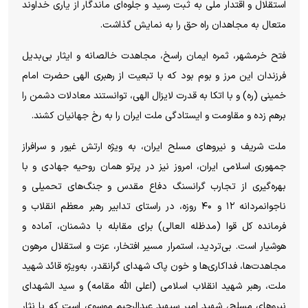
استقلال و اقتدار ملی به ثبت رسید و جلوه‌ای ماندگار از یاری خداوند
متعال به مجاهدان راه حق را به نمایش گذاشت.
فتح خرمشهر، ثمره ایمان راسخ، مجاهدت خالصانه و ایثار بی‌بدیل
فرزندان این مرز و بوم بود که با تبعیت از رهبری الهی حضرت امام
خمینی (ره) و با اتکا به قدرت لایزال الهی، توانستند معادلات دشمن را
برهم زده و مقاومت و ایستادگی ملت ایران را به رخ جهانیان کشند.
ملت شریف و نیرو‌های مسلح ایران، به ویژه ارتش غیور و سرافراز
جمهوری اسلامی ایران، امروز نیز در پرتو همان روحیه جهادی و با
بهره‌گیری از تجارب گرانسنگ دفاع مقدس و جنگ‌های تحمیلی و
ناجوانمردانه ۱۲ و ۴۰ روزه، در راستای تدابیر رهبر معظم انقلاب و
فرمانده کل قوا (مدظله العالی) برای مقابله با دشمنان، آماده و
هوشیار است. بی‌تردید، استمرار مسیر افتخار، عزت و استقلال مرهون
مجاهدت‌ها، فداکاری‌ها و خون پاک شهدای گرانقدر، به‌ویژه قائد شهید
ملت، رهبر شهید انقلاب اسلامی (اعلی الله مقامه) و سید الشهدای
نیرو‌های مسلح، شهید امیر سپهبد عبدالرحیم موسوی است که با نثار