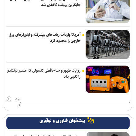
جایگزین پرونده کاغذی شد
نشست وزیران خارجه مصر، ترکیه، پاکستان و عربستان با محوریت تحولات
منطقه
سازمان ملل: طرف‌ها را به مذاکره درباره تنگه هرمز تشویق می‌کنیم
آمریکا واردات ربات‌های پیشرفته و اینورترهای برق
خارجی را محدود کرد
فایننشال‌تایمز: توافق احتمالی آمریکا و ایران اهداف اولیه ترامپ را محقق
نمی‌کند
روایت ظهور و خداحافظی کنسولی که مسیر نینتندو
را تغییر داد
بیش
تر
پیشخوان فناوری و نوآوری