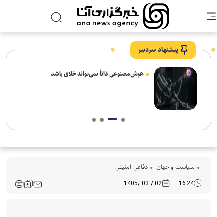
پیشنهاد سردبیر
های
هوش‌مصنوعی ذاتاً نمی‌تواند خلاق باشد
سیاست و جهان
دفاعی امنیتی
02 / 03 /1405
16:24