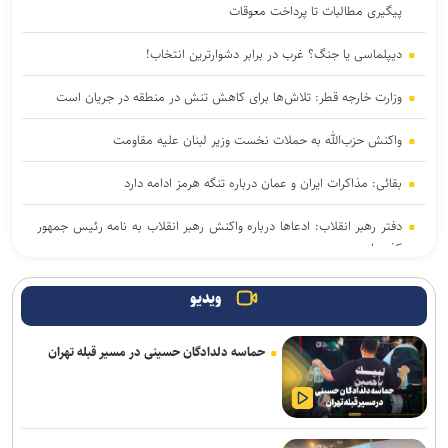
پیگیری مطالبات تا پرداخت معوقات
دیپلماسی یا جنگ؟ غرب در برابر دشوارترین انتخاب!
وزارت خارجه قطر: تلاش‌ها برای کاهش تنش در منطقه در جریان است
واکنش حزب‌الله به حملات نخست‌ وزیر لبنان علیه مقاومت
بقائی: مذاکرات ایران و عمان درباره تنگه هرمز ادامه دارد
دفتر رهبر انقلاب: ادعاها درباره واکنش رهبر انقلاب به نامه رئیس جمهور
کذب است
پخش قسمت اول مصاحبه پزشکیان به فردا شب موکول شد
ویدیو
بلومبرگ: عربستان با میانجیگری عمان گزینه دیپلماسی را در قبال یمن
حماسه دلدادگان حسینی در مسیر قبله تهران
پیش می‌برد
هشدار رئیس کمیسیون امنیت ملی به آمریکا: به زودی از منطقه اخراج
می‌شوید