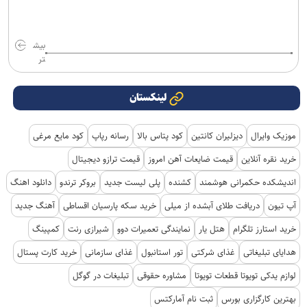
بیش
تر
لینکستان
موزیک وایرال
دیزلیران کانتین
کود پتاس بالا
رسانه رپاپ
کود مایع مرغی
خرید نقره آنلاین
قیمت ضایعات آهن امروز
قیمت ترازو دیجیتال
اندیشکده حکمرانی هوشمند
کشنده
پلی لیست جدید
بروکر ترندو
دانلود اهنگ
آپ تیون
دریافت طلای آبشده از میلی
خرید سکه پارسیان اقساطی
آهنگ جدید
خرید استارز تلگرام
هتل یار
نمایندگی تعمیرات دوو
شیرازی رنت
کمپینگ
هدایای تبلیغاتی
غذای شرکتی
تور استانبول
غذای سازمانی
خرید کارت پستال
لوازم یدکی تویوتا قطعات تویوتا
مشاوره حقوقی
تبلیغات در گوگل
بهترین کارگزاری بورس
ثبت نام آمارکتس