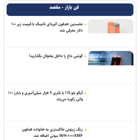
فن بازار - مقصد
نخستین هدفون گیره‌ای ناتینگ با قیمت زیر ۱۰۰
دلار معرفی شد
گوشی داغ را داخل یخچال نگذارید!
آیکو نئو ۱۱S با باتری ۹ هزار میلی‌آمپری و شارژ ۱۰۰
واتی رکورد می‌زند
رنگ زیتونی خاکستری به خانواده هدفون
WH-۱۰۰۰XM۶ سونی اضافه شد