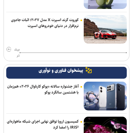
کوروت گرند اسپرت X مدل ۲۰۲۷؛ اثبات جادوی
نرم‌افزار در دنیای خودروهای اسپرت
بیش
تر
پیشخوان فناوری و نوآوری
آغاز جشنواره سالانه «پوکو کارناوال ۲۰۲۶» هم‌زمان
با هشتمین سالگرد پوکو
کمیسیون اروپا توافق نهایی اجرای شبکه ماهواره‌ای
IRIS² را امضا کرد