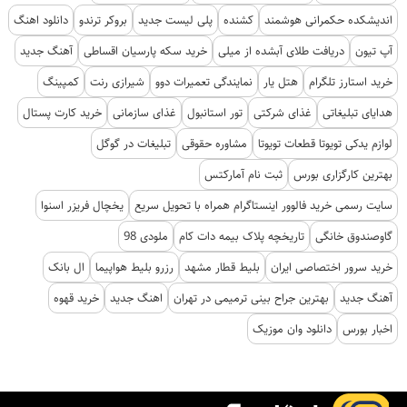
اندیشکده حکمرانی هوشمند
کشنده
پلی لیست جدید
بروکر ترندو
دانلود اهنگ
آپ تیون
دریافت طلای آبشده از میلی
خرید سکه پارسیان اقساطی
آهنگ جدید
خرید استارز تلگرام
هتل یار
نمایندگی تعمیرات دوو
شیرازی رنت
کمپینگ
هدایای تبلیغاتی
غذای شرکتی
تور استانبول
غذای سازمانی
خرید کارت پستال
لوازم یدکی تویوتا قطعات تویوتا
مشاوره حقوقی
تبلیغات در گوگل
بهترین کارگزاری بورس
ثبت نام آمارکتس
سایت رسمی خرید فالوور اینستاگرام همراه با تحویل سریع
یخچال فریزر اسنوا
گاوصندوق خانگی
تاریخچه پلاک بیمه دات کام
ملودی 98
خرید سرور اختصاصی ایران
بلیط قطار مشهد
رزرو بلیط هواپیما
ال بانک
آهنگ جدید
بهترین جراح بینی ترمیمی در تهران
اهنگ جدید
خرید قهوه
اخبار بورس
دانلود وان موزیک