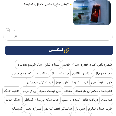
گوشی داغ را داخل یخچال نگذارید!
بیش
تر
لینکستان
شماره تلفن امداد خودرو مدیران خودرو
شماره تلفن امداد خودرو هیوندای
موزیک وایرال
دیزلیران کانتین
کود پتاس بالا
رسانه رپاپ
کود مایع مرغی
خرید نقره آنلاین
قیمت ضایعات آهن امروز
قیمت ترازو دیجیتال
اندیشکده حکمرانی هوشمند
کشنده
پلی لیست جدید
بروکر ترندو
دانلود اهنگ
آپ تیون
دریافت طلای آبشده از میلی
خرید سکه پارسیان اقساطی
آهنگ جدید
خرید استارز تلگرام
هتل یار
نمایندگی تعمیرات دوو
شیرازی رنت
کمپینگ