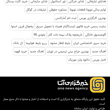
هدایای تبلیغاتی
غذای شرکتی
تور استانبول
غذای سازمانی
خرید کارت پستال
لوازم یدکی تویوتا قطعات تویوتا
مشاوره حقوقی
تبلیغات در گوگل
بهترین کارگزاری بورس
ثبت نام آمارکتس
سایت رسمی خرید فالوور اینستاگرام همراه با تحویل سریع
یخچال فریزر اسنوا
گاوصندوق خانگی
تاریخچه پلاک بیمه دات کام
ملودی 98
خرید سرور اختصاصی ایران
بلیط قطار مشهد
رزرو بلیط هواپیما
ال بانک
آهنگ جدید
بهترین جراح بینی ترمیمی در تهران
اهنگ جدید
خرید قهوه
اخبار بورس
دانلود وان موزیک
کلیه حقوق این پایگاه متعلق به خبرگزاری آنا است و استفاده از اخبار و محتوا با ذکر منبع مجاز
است.
طراحی و تولید:
ایران سامانه