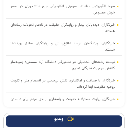
سواد الگوریتمی نقادانه؛ ضرورتی انکارناپذیر برای دانشجویان در عصر
هوش مصنوعی
خبرنگاران، دیده‌بانان بیدار و روایتگران حقیقت در تلاطم تحولات رسانه‌ای
هستند
خبرنگاران، پیشگامان عرصه اطلاع‌رسانی و روایتگران صادق رویداد‌ها
هستند
توسعه رشته‌های تحصیلی در دستورکار دانشگاه آزاد ممسنی/ زمینه‌ساز
کاهش مهاجرت نخبگان شدیم
خبرنگاران با صداقت و امانتداری نقش بی‌بدیلی در انسجام ملی و تقویت
روحیه مقاومت ایفا کرده‌اند
خبرنگاری روایت مسئولانه حقیقت و پاسداری از حق مردم برای دانستن
است
«روز خبرنگار» پاسداشت کسانی است که برای اعتلای آگاهی عمومی از
ویدیو
هیچ کوششی فروگذار نیستند