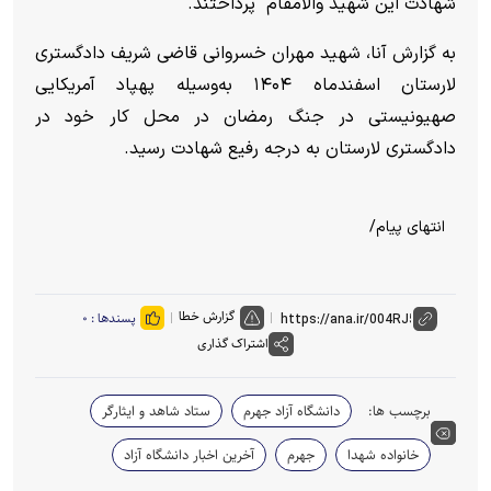
شهادت این شهید والامقام پرداختند.
به گزارش آنا، شهید مهران خسروانی قاضی شریف دادگستری
لارستان اسفندماه ۱۴۰۴ به‌وسیله پهپاد آمریکایی
صهیونیستی در جنگ رمضان در محل کار خود در
دادگستری لارستان به درجه رفیع شهادت رسید.
انتهای پیام/
گزارش خطا
پسندها :
۰
اشتراک گذاری
برچسب ها:
دانشگاه آزاد جهرم
ستاد شاهد و ایثارگر
خانواده شهدا
جهرم
آخرین اخبار دانشگاه آزاد