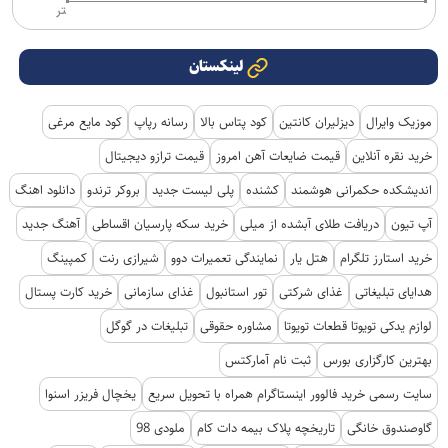
تر
لینکستان
موزیک وایرال
دیزلیران کانتین
کود پتاس بالا
رسانه رپاپ
کود مایع مرغی
خرید نقره آنلاین
قیمت ضایعات آهن امروز
قیمت ترازو دیجیتال
اندیشکده حکمرانی هوشمند
کشنده
پلی لیست جدید
بروکر ترندو
دانلود اهنگ
آپ تیون
دریافت طلای آبشده از میلی
خرید سکه پارسیان اقساطی
آهنگ جدید
خرید استارز تلگرام
هتل یار
نمایندگی تعمیرات دوو
شیرازی رنت
کمپینگ
هدایای تبلیغاتی
غذای شرکتی
تور استانبول
غذای سازمانی
خرید کارت پستال
لوازم یدکی تویوتا قطعات تویوتا
مشاوره حقوقی
تبلیغات در گوگل
بهترین کارگزاری بورس
ثبت نام آمارکتس
سایت رسمی خرید فالوور اینستاگرام همراه با تحویل سریع
یخچال فریزر اسنوا
گاوصندوق خانگی
تاریخچه پلاک بیمه دات کام
ملودی 98