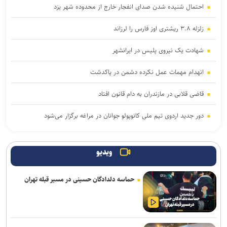
احتمال شنیده شدن صدای انفجار خارج از محدوده شهر یزد
زلزله ۳.۸ ریشتری اوز فارس را لرزاند
شهادت یک نیروی پلیس در ایرانشهر
انهدام مهمات عمل نکرده دشمن در پاکدشت
قاضی قلابی در مازندران به دام قانون افتاد
دور جدید اردوی تیم ملی کانوپولو جوانان در مراغه برگزار می‌شود
کشف ۴۷ کیلوگرم شیشه و هروئین در عملیات مشترک پلیس استان
مرکزی و خوزستان
ویدیو
دبیر ستاد مرکزی اربعین: مرز خسروی از بهترین مرزهای کشور با
حماسه دلدادگان حسینی در مسیر قبله تهران
زیرساخت‌های مناسب است