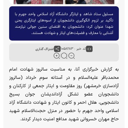
مسئول ستاد شاهد و ایثارگر دانشگاه آزاد اسلامی واحد جهرم با
تأکید بر لزوم الگوگیری دانشجویان از اسوه‌های ایثارگری یعنی
شهدا عنوان کرد: دانشجویان به اقتضای سنین جوانی نیازمند
آشنایی با معارف و فضیلت‌های ایثار و شهادت هستند.
کد خبر : ۱۰۵۸۲۸۳
اشتراک گذاری
به گزارش خبرگزاری آنا، به مناسبت سالروز شهادت امام
محمدباقر علیه‌السلام و در آستانه سوم خرداد (سالروز
آزادسازی خرمشهر) روز مقاومت و ایثار جمعی از کارکنان و
دانشجویان عضو تشکل آزاداندیشان جوان بسیج
دانشجویی، هلال احمر و کانون ایثار و شهادت دانشگاه آزاد
اسلامی واحد جهرم با حضور در منزل حجت‌الاسلام شهید
حاج مهران خسروانی شهید مدافع امنیت دیدار کردند.