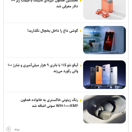
نخستین هدفون گیره‌ای ناتینگ با قیمت زیر ۱۰۰
دلار معرفی شد
گوشی داغ را داخل یخچال نگذارید!
آیکو نئو ۱۱S با باتری ۹ هزار میلی‌آمپری و شارژ ۱۰۰
واتی رکورد می‌زند
رنگ زیتونی خاکستری به خانواده هدفون
WH-۱۰۰۰XM۶ سونی اضافه شد
بیش