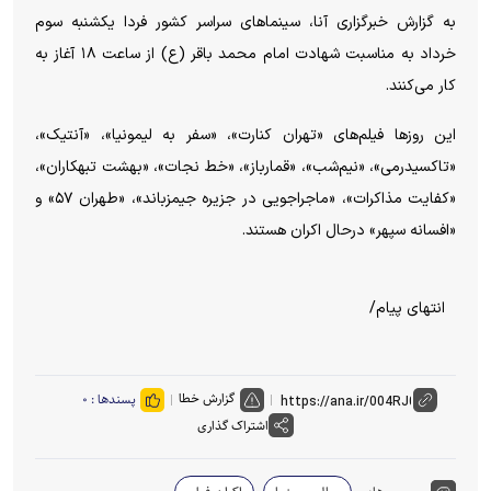
به گزارش خبرگزاری آنا، سینما‌های سراسر کشور فردا یکشنبه سوم
خرداد به مناسبت شهادت امام محمد باقر (ع) از ساعت ۱۸ آغاز به
کار می‌کنند.
این روز‌ها فیلم‌های «تهران کنارت»، «سفر به لیمونیا»، «آنتیک»،
«تاکسیدرمی»، «نیم‌شب»، «قمارباز»، «خط نجات»، «بهشت تبهکاران»،
«کفایت مذاکرات»، «ماجراجویی در جزیره جیمزباند»، «طهران ۵۷» و
«افسانه سپهر» درحال اکران هستند.
انتهای پیام/
گزارش خطا
پسندها :
۰
اشتراک گذاری