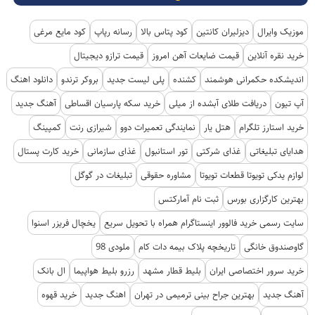
موزیک وایرال
دیزلیران کانتین
کود پتاس بالا
رسانه رپاپ
کود مایع مرغی
خرید نقره آنلاین
قیمت ضایعات آهن امروز
قیمت ترازو دیجیتال
اندیشکده حکمرانی هوشمند
کشنده
پلی لیست جدید
بروکر ترندو
دانلود اهنگ
آپ تیون
دریافت طلای آبشده از میلی
خرید سکه پارسیان اقساطی
آهنگ جدید
خرید استارز تلگرام
هتل یار
نمایندگی تعمیرات دوو
شیرازی رنت
کمپینگ
هدایای تبلیغاتی
غذای شرکتی
تور استانبول
غذای سازمانی
خرید کارت پستال
لوازم یدکی تویوتا قطعات تویوتا
مشاوره حقوقی
تبلیغات در گوگل
بهترین کارگزاری بورس
ثبت نام آمارکتس
سایت رسمی خرید فالوور اینستاگرام همراه با تحویل سریع
یخچال فریزر اسنوا
گاوصندوق خانگی
تاریخچه پلاک بیمه دات کام
ملودی 98
خرید سرور اختصاصی ایران
بلیط قطار مشهد
رزرو بلیط هواپیما
ال بانک
آهنگ جدید
بهترین جراح بینی ترمیمی در تهران
اهنگ جدید
خرید قهوه