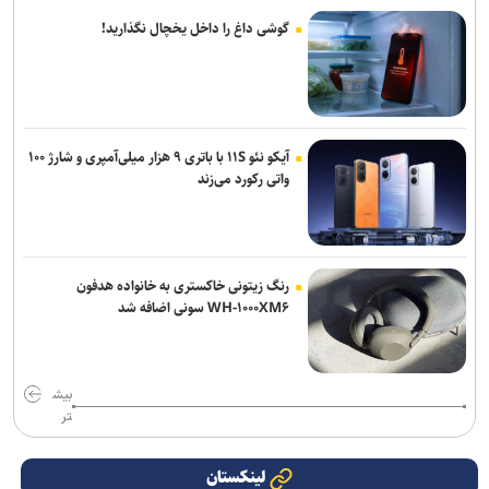
گوشی داغ را داخل یخچال نگذارید!
آیکو نئو ۱۱S با باتری ۹ هزار میلی‌آمپری و شارژ ۱۰۰
واتی رکورد می‌زند
رنگ زیتونی خاکستری به خانواده هدفون
WH-۱۰۰۰XM۶ سونی اضافه شد
بیش
تر
لینکستان