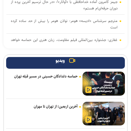
جیمز کامرون آماده خداحافظی با «آواتار»/ «در حال ترسیم آخرین پرده از
دوران حرفه‌ای‌ام هستم»
مترجم سرشناس «ادیسه» هومر: نولان هومر را بیش از حد ساده کرده
است
غفاری: جشنواره بین‌المللی فیلم مقاومت، زبان هنری این حماسه خواهد
بود
برگزاری دوره «آشنایی با فیلمسازی» در انجمن سینمای جوانان ایران
ویدیو
درخشش «مرد آرام» در جشنواره ایماگو ایتالیا
حماسه دلدادگان حسینی در مسیر قبله تهران
«ادیسه» نولان فروش شعر در بریتانیا را به اوج رساند؛ رشد ۱۳ درصدی
بازار شعر
فعالان اربعین از جهان در کربلا گرد هم آمدند/ اهدای تکه فرش حرم
آخرین اربعین؛ از تهران تا مهران
رضوی به فعالان اربعینی جهان
فقیهه سلطانی بازیگر فیلم بهاره رهنما شد