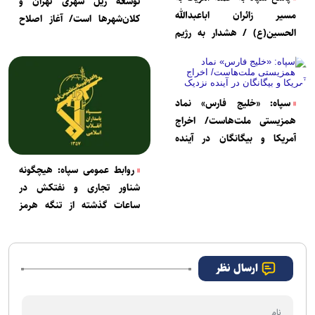
توسعه ریل شهری تهران و
مسیر زائران اباعبدالله
کلان‌شهرها است/ آغاز اصلاح
الحسین(ع) / هشدار به رژیم
ساختارها برای ارتقای کارآمدی
پادشاهی انگلیس: بیش از این
نظام اداری
پرونده خود را سنگین نکنید
سپاه: «خلیج فارس» نماد
همزیستی ملت‌هاست/ اخراج
آمریکا و بیگانگان در آینده
نزدیک
روابط عمومی سپاه: هیچگونه
شناور تجاری و نفتکش در
ساعات گذشته از تنگه هرمز
عبور نکرده
ارسال نظر