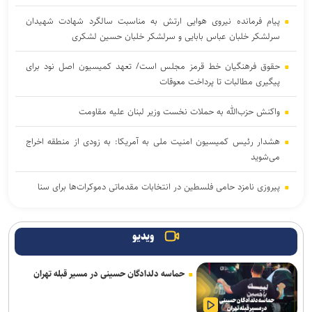
پیام فرمانده نیروی هوایی ارتش به مناسبت سالگرد شهادت شهیدان
سرلشکر خلبان عباس بابایی و سرلشکر خلبان حسین لشکری
حقوق فرهنگیان خط قرمز مجلس است/ تعهد کمیسیون اصل نود برای
پیگیری مطالبات تا پرداخت معوقات
واکنش حزب‌الله به حملات نخست‌ وزیر لبنان علیه مقاومت
هشدار رئیس کمیسیون امنیت ملی به آمریکا: به زودی از منطقه اخراج
می‌شوید
پیروزی نامزد حامی فلسطین در انتخابات مقدماتی دموکرات‌ها برای سنا
دموکرات‌های کنگره آمریکا آمار تلفات جنگ با ایران را زیر سؤال بردند
ویدیو
پزشکیان: اگر تا امروز مانده‌ایم، به‌خاطر مردم نجیب ایران است/ حتی
گلایه‌مندان هم همراهی کردند + صوت
حماسه دلدادگان حسینی در مسیر قبله تهران
هلاکت ۲ نظامی صهیونیست و مجروحیت ۴ تن دیگر در جنوب لبنان