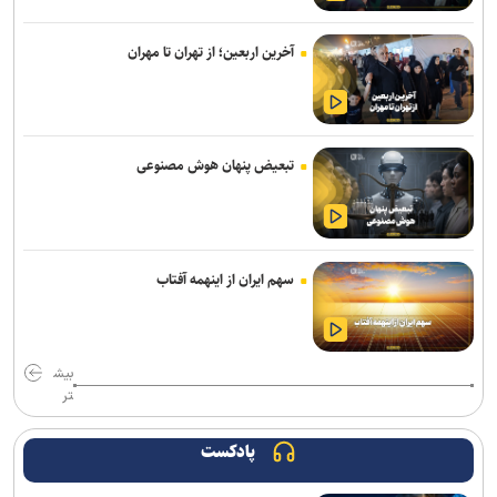
صنعا: معادلات یمن را نمی‌توان با تغییر مسیر کشتی‌ها دور زد
آخرین اربعین؛ از تهران تا مهران
دستگیری ۸ نفر از اشرار مسلح شاخص و مرتبطین گروهک‌های تروریستی
مذاکرات ایران-عمان درباره تنگه هرمز ادامه دارد/ بیانیه مشترک در مرحله
تدوین نهایی
تبعیض پنهان هوش مصنوعی
نشست وزیران خارجه مصر، ترکیه، پاکستان و عربستان با محوریت تحولات
منطقه
سازمان ملل: طرف‌ها را به مذاکره درباره تنگه هرمز تشویق می‌کنیم
سهم ایران از اینهمه آفتاب
انصارالله حمله به یک نفتکش عربستان را تأیید کرد
بازداشت استاد سال دانشگاه مریلند توسط پلیس مهاجرت آمریکا
بیش
تر
پزشکیان: مدیریت کردن با وجود صداهای تفرقه‌انگیز کار خداست/ سایپا
واگذار می شود
پادکست
پزشکیان: جامعه امروز بیش از هر زمان به همدلی و اخلاق قرآنی نیاز دارد