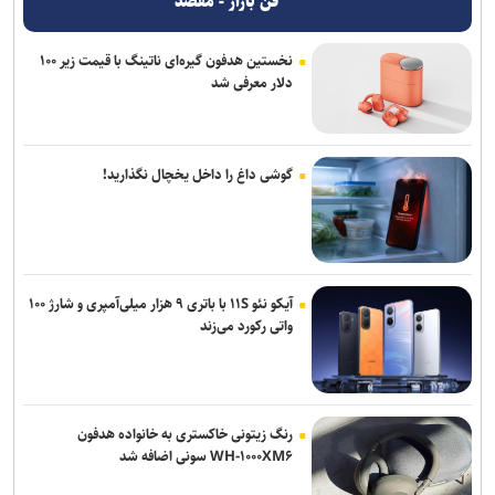
فن بازار - مقصد
نخستین هدفون گیره‌ای ناتینگ با قیمت زیر ۱۰۰
دلار معرفی شد
گوشی داغ را داخل یخچال نگذارید!
آیکو نئو ۱۱S با باتری ۹ هزار میلی‌آمپری و شارژ ۱۰۰
واتی رکورد می‌زند
رنگ زیتونی خاکستری به خانواده هدفون
WH-۱۰۰۰XM۶ سونی اضافه شد