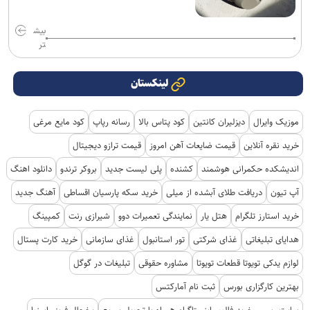
بیش
تر
لینکستان
موزیک وایرال
دیزلیران کانتین
کود پتاس بالا
رسانه رپاپ
کود مایع مرغی
خرید نقره آنلاین
قیمت ضایعات آهن امروز
قیمت ترازو دیجیتال
اندیشکده حکمرانی هوشمند
کشنده
پلی لیست جدید
بروکر ترندو
دانلود اهنگ
آپ تیون
دریافت طلای آبشده از میلی
خرید سکه پارسیان اقساطی
آهنگ جدید
خرید استارز تلگرام
هتل یار
نمایندگی تعمیرات دوو
شیرازی رنت
کمپینگ
هدایای تبلیغاتی
غذای شرکتی
تور استانبول
غذای سازمانی
خرید کارت پستال
لوازم یدکی تویوتا قطعات تویوتا
مشاوره حقوقی
تبلیغات در گوگل
بهترین کارگزاری بورس
ثبت نام آمارکتس