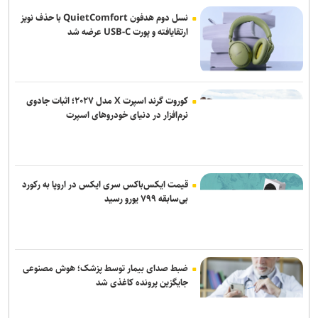
نسل دوم هدفون QuietComfort با حذف نویز
ارتقایافته و پورت USB-C عرضه شد
کوروت گرند اسپرت X مدل ۲۰۲۷؛ اثبات جادوی
نرم‌افزار در دنیای خودروهای اسپرت
قیمت ایکس‌باکس سری ایکس در اروپا به رکورد
بی‌سابقه ۷۹۹ یورو رسید
ضبط صدای بیمار توسط پزشک؛ هوش مصنوعی
جایگزین پرونده کاغذی شد