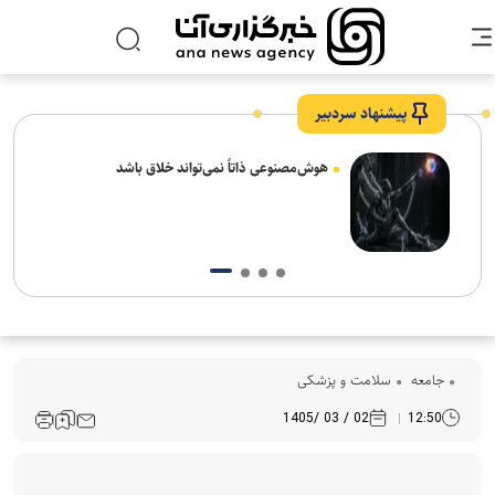
پیشنهاد سردبیر
های
هوش‌مصنوعی ذاتاً نمی‌تواند خلاق باشد
جامعه
سلامت و پزشکی
02 / 03 /1405
12:50