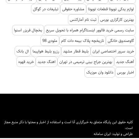
لوازم یدکی تویوتا قطعات تویوتا
مشاوره حقوقی
تبلیغات در گوگل
بهترین کارگزاری بورس
ثبت نام آمارکتس
سایت رسمی خرید فالوور اینستاگرام همراه با تحویل سریع
یخچال فریزر اسنوا
گاوصندوق خانگی
تاریخچه پلاک بیمه دات کام
ملودی 98
خرید سرور اختصاصی ایران
بلیط قطار مشهد
رزرو بلیط هواپیما
ال بانک
آهنگ جدید
بهترین جراح بینی ترمیمی در تهران
اهنگ جدید
خرید قهوه
اخبار بورس
دانلود وان موزیک
کلیه حقوق این پایگاه متعلق به خبرگزاری آنا است و استفاده از اخبار و محتوا با ذکر منبع مجاز
است.
طراحی و تولید:
ایران سامانه