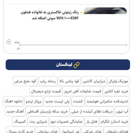
رنگ زیتونی خاکستری به خانواده هدفون
WH-۱۰۰۰XM۶ سونی اضافه شد
بیش
تر
لینکستان
موزیک وایرال
دیزلیران کانتین
کود پتاس بالا
رسانه رپاپ
کود مایع مرغی
خرید نقره آنلاین
قیمت ضایعات آهن امروز
قیمت ترازو دیجیتال
اندیشکده حکمرانی هوشمند
کشنده
پلی لیست جدید
بروکر ترندو
دانلود اهنگ
آپ تیون
دریافت طلای آبشده از میلی
خرید سکه پارسیان اقساطی
آهنگ جدید
خرید استارز تلگرام
هتل یار
نمایندگی تعمیرات دوو
شیرازی رنت
کمپینگ
هدایای تبلیغاتی
غذای شرکتی
تور استانبول
غذای سازمانی
خرید کارت پستال