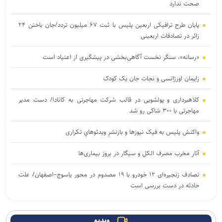
صحت ندارد
پایان طرح ترافیکی اربعین پلیس با ثبت ۶۷ میلیون تردد/جان باختن ۲۴
زائر در تصادفات اربعینی
«رسانه»، سنگر نخست آگاهی‌بخشی در پیشگیری از اعتیاد است
زایمان اورژانسی و نجات جان یک کودک
کلاهبرداری و پولشویی در قالب شرکت مهاجرتی به کانادا/ دست مدیر
مهاجرتی با ۳۰۰ شاکی رو شد
واکنش پلیس به فیک نیوزها و بازنشرِ ویدئوهایِ تکراری
آثار مخرب مصرف الکل و سیگار در بروز بیماری‌ها
تصادف زنجیره‌ای ۱۲ خودرو با ۱۹ مصدوم در محور یاسوج–اصفهان/ علت
حادثه در دست بررسی است
پایش شبانه روزی تهویه قطار‌ها و ایستگاه‌های مترو/ پیش‌بینی هوشمند
تهویه در قطار‌های جدید
ویدیو