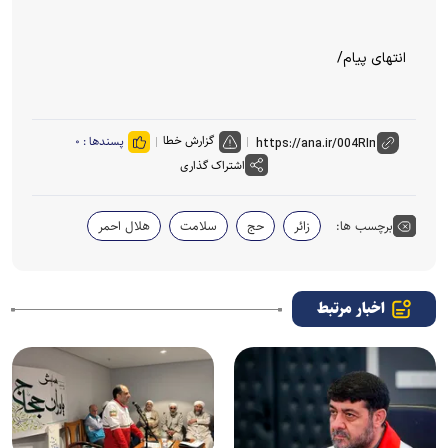
انتهای پیام/
گزارش خطا
پسندها :
۰
اشتراک گذاری
برچسب ها:
زائر
حج
سلامت
هلال احمر
اخبار مرتبط