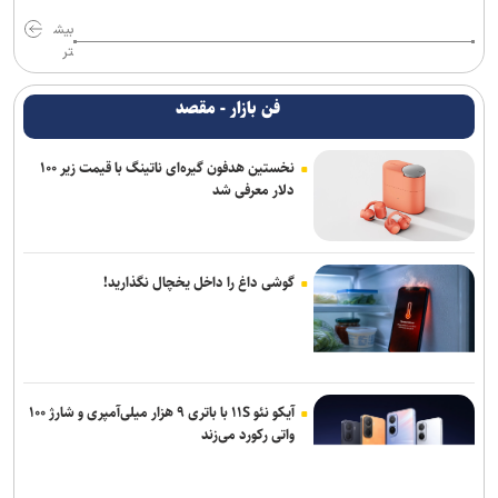
بیش
تر
فن بازار - مقصد
نخستین هدفون گیره‌ای ناتینگ با قیمت زیر ۱۰۰
دلار معرفی شد
گوشی داغ را داخل یخچال نگذارید!
آیکو نئو ۱۱S با باتری ۹ هزار میلی‌آمپری و شارژ ۱۰۰
واتی رکورد می‌زند