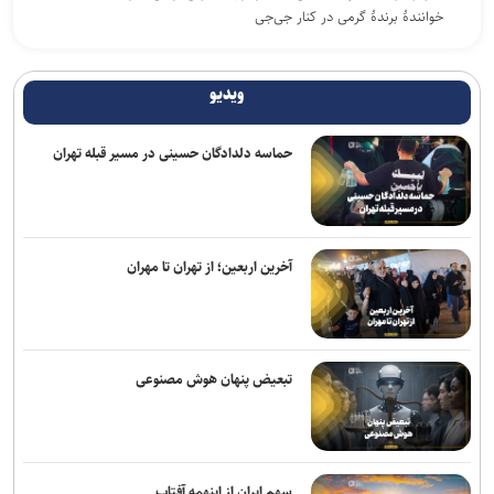
خوانندهٔ برندهٔ گرمی در کنار جی‌جی
انتشار نمایشنامه رادیویی «یاغی»
ویدیو
پیام‌های روز خبرنگار نهادهای فرهنگی و هنری؛ از پاسداشت حقیقت تا
روایت فرهنگ و هنر
حماسه دلدادگان حسینی در مسیر قبله تهران
استقبال ۲۰ برابری زنان از فضاهای اختصاصی؛ ضرورت روزآمدسازی
خدمات برای زنان و دختران
روایت قربانیان خاموش جنگ به زبان ژاپنی منتشر شد
آخرین اربعین؛ از تهران تا مهران
«خلیق» مردی بود که بلخ را زیست و سرود
نمایش‌های کشور، ٢ شب به صحنه نمی‌روند
تبعیض پنهان هوش مصنوعی
برگزاری «زندگی‌نامه داستانی» در موزه انقلاب اسلامی و دفاع مقدس
هیئت داوران پنجمین سوگواره ملی نمایش‌های آیینی و مذهبی «نی‌ناله»
معرفی شدند
سهم ایران از اینهمه آفتاب