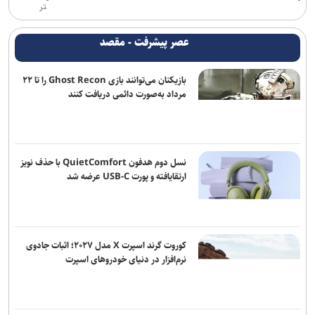
تر
یازدهمین اجلاس وزرای فرهنگ بریکس آغاز شد
عصر پیشرفت - مقصد
دور دوم اجرای کمدی «سندباد و فیروز» در خانه نمایش مهرگان
بازیکنان می‌توانند بازی Ghost Recon را تا ۲۲
نامزدی بهترین فیلم و بازیگری «دوچرخه آبی» در ۲ جشنواره جهانی/
مرداد به‌صورت دائمی دریافت کنند
نمایش فیلم در ۳ جشنواره دیگر
نسل دوم هدفون QuietComfort با حذف نویز
ارتقایافته و پورت USB-C عرضه شد
کوروت گرند اسپرت X مدل ۲۰۲۷؛ اثبات جادوی
نرم‌افزار در دنیای خودروهای اسپرت