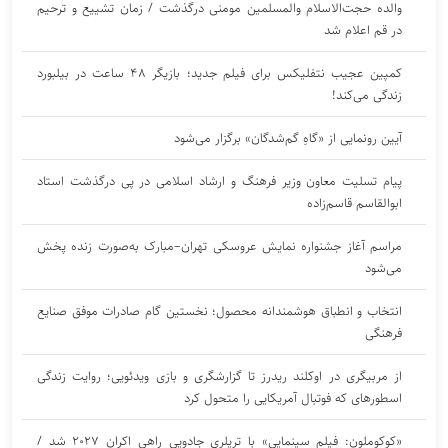
والده حجت‌الاسلام والمسلمین مومنی درگذشت / زمان تشییع و ترحیم
در قم اعلام شد
کمپین عجیب نتفلیکس برای فیلم جدید؛ بازیگر ۴۸ ساعت در بیلبورد
زندگی می‌کند!
آیین رونمایی از «گاهِ گم‌شدگان» برگزار می‌شود
پیام تسلیت معاون وزیر فرهنگ و ارشاد اسلامی در پی درگذشت استاد
ابوالقاسم قاسم‌زاده
مراسم آغاز جشنواره نمایش عروسکی تهران–مبارک به‌صورت زنده پخش
می‌شود
انتخاب و انطباق هوشمندانه محصول؛ نخستین گام صادرات موفق صنایع
فرهنگی
از مربیگری در اوکلند ریدرز تا گزارشگری و بازی ویدئویی؛ روایت زندگی
اسطورهای که فوتبال آمریکایی را متحول کرد
«کوکوملون: فیلم سینمایی» با تریلری جادویی راهی اکران ۲۰۲۷ شد /