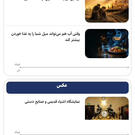
خانه نمایش امید به دنبال پر کردن خلأ تئاتر نوجوان؛ اجرای ۵۰۰ نوبت
نمایش در ۱۵ استان
«واراناسی» راجامولی؛ دومین فیلم تمام‌آی‌مکس تاریخ با بودجه ۱۵۰
میلیون دلاری
وقتی آب هم می‌تواند میل شما را به غذا خوردن
بیشتر کند
کتاب «برنامه راهبردی حکمرانی‌محور» بنیاد شهید رونمایی شد/ برنامه
پنج‌ساله بنیاد شهید و امور ایثارگران برای حرکت تا افق ۱۴۱۰
اجرای «خسوف»؛ روایت موسیقایی عاشورا در تالار وحدت
بیش
تر
خبرنگاری در روزهای عادی، پیشه‌ای شریف، اما در روزهای سخت، سیمایی
از مجاهدت فرهنگی و اجتماعی پیدا می‌کند
عکس
ارسال حدود ۲ هزار اثر به جشنواره بین‌المللی فیلم فضای باز ایران
نمایشگاه اشیاء قدیمی و صنایع دستی
ادای دین پیتر شومان به کودکان میناب/ بیانیه‌ای جهانی در صحنه
جشنواره بین‌المللی نمایش عروسکی «تهران-مبارک»
کتاب «گاهِ گم‌شدگان» رونمایی شد/روایت‌های از تجربه‌های شخصی و
متفاوت مواجهه با امام رضا (ع)
بیش