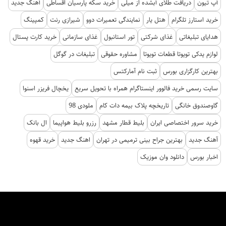
آپ تیون
دریافت طلای آبشده از میلی
خرید سکه پارسیان اقساطی
آهنگ جدید
خرید استارز تلگرام
هتل یار
نمایندگی تعمیرات دوو
شیرازی رنت
کمپینگ
هدایای تبلیغاتی
غذای شرکتی
تور استانبول
غذای سازمانی
خرید کارت پستال
لوازم یدکی تویوتا قطعات تویوتا
مشاوره حقوقی
تبلیغات در گوگل
بهترین کارگزاری بورس
ثبت نام آمارکتس
سایت رسمی خرید فالوور اینستاگرام همراه با تحویل سریع
یخچال فریزر اسنوا
گاوصندوق خانگی
تاریخچه پلاک بیمه دات کام
ملودی 98
خرید سرور اختصاصی ایران
بلیط قطار مشهد
رزرو بلیط هواپیما
ال بانک
آهنگ جدید
بهترین جراح بینی ترمیمی در تهران
اهنگ جدید
خرید قهوه
اخبار بورس
دانلود وان موزیک