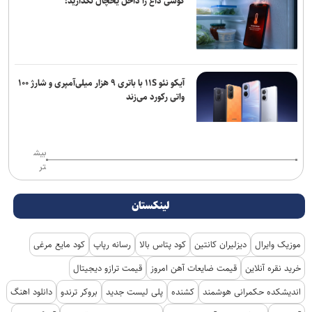
گوشی داغ را داخل یخچال نگذارید!
آیکو نئو ۱۱S با باتری ۹ هزار میلی‌آمپری و شارژ ۱۰۰
واتی رکورد می‌زند
بیش
تر
لینکستان
موزیک وایرال
دیزلیران کانتین
کود پتاس بالا
رسانه رپاپ
کود مایع مرغی
خرید نقره آنلاین
قیمت ضایعات آهن امروز
قیمت ترازو دیجیتال
اندیشکده حکمرانی هوشمند
کشنده
پلی لیست جدید
بروکر ترندو
دانلود اهنگ