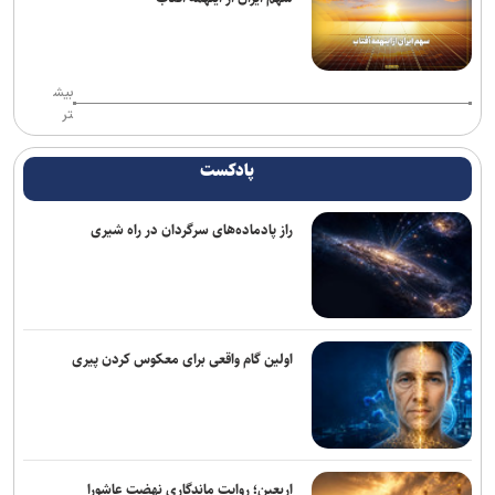
پایان فیلمبرداری «پدر سنگ»/ روایتی از زخم‌های کودکی
با رفتن اکبر عبدی یک برادر را از دست دادم/ بازیگری که همیشه برگ
بیش
برنده‌ای با خود داشت
تر
هدف‌گذاری پرداخت ۳۰ هزار وام اشتغال تا پایان سال/ تشکیل بانک
مشاغل ایثارگران در دستور کار است
پادکست
خبرنگار؛ روایتگر روز‌هایی که از سر گذراندیم و فردایی که پیش رو داریم
راز پادماده‌های سرگردان در راه شیری
خبرنگاران در خط مقدم جنگ روایت‌ها قرار دارند
فیلم مرموز ونیز به‌دلیل «ملاحظات امنیتی» از اعلام رسمی جا ماند
«مرد عنکبوتی: یک روز تازه» در آستانه فتح رکوردهای تازه؛ «اودیسه» از
اولین گام واقعی برای معکوس کردن پیری
یک میلیارد دلار گذشت
«زنده‌شور» و «استخر» همچنان می‌تازند/ مجموع فروش هفتگی دو فیلم،
۱۳ برابر ۶ فیلم دیگر! + جدول فروش
اربعین؛ روایت ماندگاری نهضت عاشورا